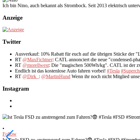
Ich bin Nino, auch bekannt als Strombock. Seit 2013 elektrisch unte
Anzeige
Twitter
Ausverkauf: 10% Rabatt für euch auf die übrigen Stücke der 
RT
@MaxFichtner
: CATL annonciert die neue "condensed-pha
RT
@morellwest
: Die "magischen 500Wh/kg". CATL ist der zwe
Endlich ist das kostenlose Auto fahren vorbei!
#Tesla
#Superch
RT
@Dirk_
:
@MartinHund
Wenn ihr noch nicht Mitglied uns
Instagram
•
Follow
Ist Tesla FSD zu anstrengend zum Fahren?😨 #Tesla #FSD #Stromb