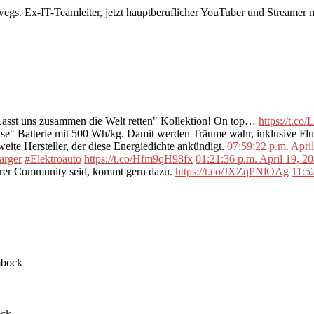
rwegs. Ex-IT-Teamleiter, jetzt hauptberuflicher YouTuber und Streame
"Lasst uns zusammen die Welt retten" Kollektion! On top…
https://t.c
se" Batterie mit 500 Wh/kg. Damit werden Träume wahr, inklusive F
ite Hersteller, der diese Energiedichte ankündigt.
07:59:22 p.m. Apri
arger
#Elektroauto
https://t.co/Hfm9qH98fx
01:21:36 p.m. April 19, 2
erer Community seid, kommt gern dazu.
https://t.co/JXZqPNlOAg
11:5
ock