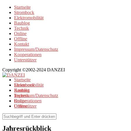
Startseite
Strombock
Elektromobilität
Baublog
Technik
Online
Offline
Kontakt
Impressum/Datenschutz
Kooperationen
Unterstützer
Copyright ©2002-2024 DANZEI
Startseite
Strombock
Elektromobilität
Kontakt
Baublog
Impressum/Datenschutz
Technik
Kooperationen
Online
Unterstützer
Offline
Browse Tag
Jahresrückblick