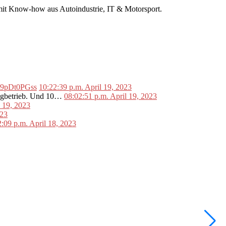
r mit Know-how aus Autoindustrie, IT & Motorsport.
o/L9pDt0PGss
10:22:39 p.m. April 19, 2023
lugbetrieb. Und 10…
08:02:51 p.m. April 19, 2023
l 19, 2023
023
2:09 p.m. April 18, 2023
•
F
W