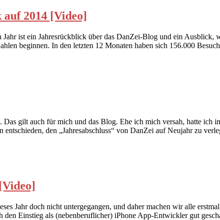
 auf 2014 [Video]
uen Jahr ist ein Jahresrückblick über das DanZei-Blog und ein Ausblick,
n Zahlen beginnen. In den letzten 12 Monaten haben sich 156.000 Besu
. Das gilt auch für mich und das Blog. Ehe ich mich versah, hatte ich
 nun entschieden, den „Jahresabschluss“ von DanZei auf Neujahr zu ver
 [Video]
 dieses Jahr doch nicht untergegangen, und daher machen wir alle erstma
ch den Einstieg als (nebenberuflicher) iPhone App-Entwickler gut gesc