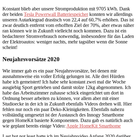
Konstant blieb aber unsere Stromproduktion mit 9705 kWh. Dank
der beiden
Tesla Powerwall Batteriespeicher
konnten wir allerdings
unseren Autarkiegrad drastisch von 22,4 auf 60,7% erhöhen. Das ist
zwar deutlich entfernt vom erhofften Ziel der 70%, aber etwas näher
ran können wir in Zukunft vielleicht noch kommen. Dazu ist ein
bedachterer Stromverbrauch notwendig, insbesondere für das Laden
der Elektroautos: weniger nachts, mehr tagsüber wenn die Sonne
scheint!
Neujahrsvorsätze 2020
Wie immer gab es ein paar Neujahrsvorsätze, bei denen mir
ausnahmsweise ein voller Erfolg gelungen ist. Alle drei Hürden
habe ich gemeistert! Ich habe sehr konstant zwei mal die Woche
ausgiebig Sport getrieben und damit stolze 12kg abgenommen. Ich
habe das Arbeitszimmer zuhause schick eingerichtet um dort in
Ordnung besser arbeiten zu können, vor allem aber mit einer
Studioecke in der ich in Zukunft ebenfalls Videos drehen will. Hier
fehlen nur noch ein paar Deko-Kleinigkeiten. Ebenfalls nahezu
vollständig umgesetzt ist der Austausch des Innogy Smarthome
gegen HomeKit basierte Komponenten. Dazu gab es natürlich auch
wie geplant bereits einige Video:
Apple HomeKit Smarthome
Last but not least hatte ich im Neujahrsvideo Anfang 2020 darüber