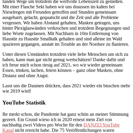
fanden Wege um trotzdem die wertvolle Lebenszeit zu genießen.
Mit einer Flasche Sekt haben wir uns draussen im kalten bei
Nieselregen mit Freunden getroffen und Stunden gemeinsam
ausgeharrt, gelacht, gequatscht und die Zeit und alle Probleme
vergessen. Wir haben Abstand gehalten, Masken getragen, uns
hinter Plexiglaswänden verkrochen und trotzdem Begegnungen und
liebe Worte zugelassen. Mit Nachbarn in 10m Entfernung von
Haustür zu Haustür Smalltalk gehalten und sind alleine im Wald
spazieren gegangen, anstatt im Trouble an der Nordsee zu flanieren.
Unter diesen Umständen trotzdem viele liebe Menschen um sich zu
haben, kann man gar nicht genug wertschätzen! Danke dafür und
ich freue mich schon riesig auf 2021, wo wir wieder gemeinsam
Essen, trinken, lachen, feiern können – ganz ohne Masken, ohne
Distanz und ohne Angst.
Lasst uns die Daumen drücken, dass 2021 wieder ein bisschen mehr
wie 2019 wird!
YouTube Statistik
Ihr merkt schon, die Pandemie hat ganz schön an meiner Stimmung
gezerrt. Ein Grund wieso ich in 2020 erneut mein Ziel von
nachhaltig zwei Videos pro Woche für den
DANZEI YouTube
Kanal
nicht erreicht habe. Die 75 Veröffentlichungen waren