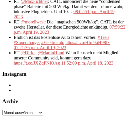
RT
@MaxFichtner
: CATL annonciert die neue "condensed-
phase" Batterie mit 500 Wh/kg. Damit werden Träume wahr,
inklusive Flugbetrieb. Und 10…
08:02:51 p.m. April 19,
2023
RT
@morellwest
: Die "magischen 500Wh/kg". CATL ist der
zweite Hersteller, der diese Energiedichte ankündigt.
07:59:22
p.m. April 19, 2023
Endlich ist das kostenlose Auto fahren vorbei!
#Tesla
#Supercharger
#Elektroauto
https://t.co/Hfm9qH98fx
01:21:36 p.m. April 19, 2023
RT
@Dirk_
:
@MartinHund
Wenn ihr noch nicht Mitglied
unserer Community seid, kommt gern dazu.
https://t.co/JXZqPNlOAg
11:52:09 p.m. April 18, 2023
Instagram
Archiv
Archiv