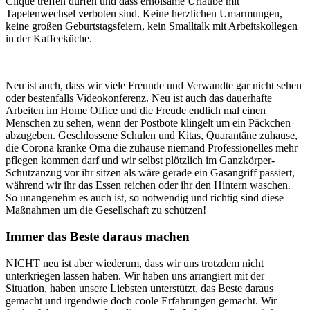
Clique treffen dürfen und dass erholsame Urlaube mit
Tapetenwechsel verboten sind. Keine herzlichen Umarmungen,
keine großen Geburtstagsfeiern, kein Smalltalk mit Arbeitskollegen
in der Kaffeeküche.
Neu ist auch, dass wir viele Freunde und Verwandte gar nicht sehen
oder bestenfalls Videokonferenz. Neu ist auch das dauerhafte
Arbeiten im Home Office und die Freude endlich mal einen
Menschen zu sehen, wenn der Postbote klingelt um ein Päckchen
abzugeben. Geschlossene Schulen und Kitas, Quarantäne zuhause,
die Corona kranke Oma die zuhause niemand Professionelles mehr
pflegen kommen darf und wir selbst plötzlich im Ganzkörper-
Schutzanzug vor ihr sitzen als wäre gerade ein Gasangriff passiert,
während wir ihr das Essen reichen oder ihr den Hintern waschen.
So unangenehm es auch ist, so notwendig und richtig sind diese
Maßnahmen um die Gesellschaft zu schützen!
Immer das Beste daraus machen
NICHT neu ist aber wiederum, dass wir uns trotzdem nicht
unterkriegen lassen haben. Wir haben uns arrangiert mit der
Situation, haben unsere Liebsten unterstützt, das Beste daraus
gemacht und irgendwie doch coole Erfahrungen gemacht. Wir