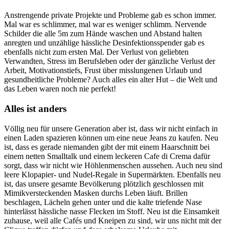
Anstrengende private Projekte und Probleme gab es schon immer.
Mal war es schlimmer, mal war es weniger schlimm. Nervende
Schilder die alle 5m zum Hände waschen und Abstand halten
anregten und unzählige hässliche Desinfektionsspender gab es
ebenfalls nicht zum ersten Mal. Der Verlust von geliebten
Verwandten, Stress im Berufsleben oder der gänzliche Verlust der
Arbeit, Motivationstiefs, Frust über misslungenen Urlaub und
gesundheitliche Probleme? Auch alles ein alter Hut – die Welt und
das Leben waren noch nie perfekt!
Alles ist anders
Völlig neu für unsere Generation aber ist, dass wir nicht einfach in
einen Laden spazieren können um eine neue Jeans zu kaufen. Neu
ist, dass es gerade niemanden gibt der mit einem Haarschnitt bei
einem netten Smalltalk und einem leckeren Cafe di Crema dafür
sorgt, dass wir nicht wie Höhlenmenschen aussehen. Auch neu sind
leere Klopapier- und Nudel-Regale in Supermärkten. Ebenfalls neu
ist, das unsere gesamte Bevölkerung plötzlich geschlossen mit
Mimikversteckenden Masken durchs Leben läuft. Brillen
beschlagen, Lächeln gehen unter und die kalte triefende Nase
hinterlässt hässliche nasse Flecken im Stoff. Neu ist die Einsamkeit
zuhause, weil alle Cafés und Kneipen zu sind, wir uns nicht mit der