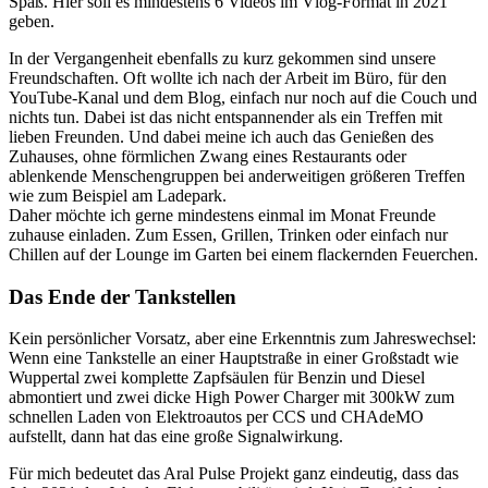
Spaß. Hier soll es mindestens 6 Videos im Vlog-Format in 2021
geben.
In der Vergangenheit ebenfalls zu kurz gekommen sind unsere
Freundschaften. Oft wollte ich nach der Arbeit im Büro, für den
YouTube-Kanal und dem Blog, einfach nur noch auf die Couch und
nichts tun. Dabei ist das nicht entspannender als ein Treffen mit
lieben Freunden. Und dabei meine ich auch das Genießen des
Zuhauses, ohne förmlichen Zwang eines Restaurants oder
ablenkende Menschengruppen bei anderweitigen größeren Treffen
wie zum Beispiel am Ladepark.
Daher möchte ich gerne mindestens einmal im Monat Freunde
zuhause einladen. Zum Essen, Grillen, Trinken oder einfach nur
Chillen auf der Lounge im Garten bei einem flackernden Feuerchen.
Das Ende der Tankstellen
Kein persönlicher Vorsatz, aber eine Erkenntnis zum Jahreswechsel:
Wenn eine Tankstelle an einer Hauptstraße in einer Großstadt wie
Wuppertal zwei komplette Zapfsäulen für Benzin und Diesel
abmontiert und zwei dicke High Power Charger mit 300kW zum
schnellen Laden von Elektroautos per CCS und CHAdeMO
aufstellt, dann hat das eine große Signalwirkung.
Für mich bedeutet das Aral Pulse Projekt ganz eindeutig, dass das