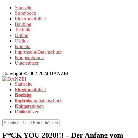
Startseite
Strombock
Elektromobilität
Baublog
Technik
Online
Offline
Kontakt
Impressum/Datenschutz
Kooperationen
Unterstützer
Copyright ©2002-2024 DANZEI
Startseite
Strombock
Elektromobilität
Kontakt
Baublog
Impressum/Datenschutz
Technik
Kooperationen
Online
Unterstützer
Offline
Elektromobilität
/
Offline
F*CK YOU 2020!!! – Der Anfang vom