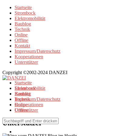
Startseite
Strombock
Elektromobilität
Baublog
Technik
Online
Offline
Kontakt
Impressum/Datenschutz
Kooperationen
Unterstützer
Copyright ©2002-2024 DANZEI
Startseite
Strombock
Elektromobilität
Kontakt
Baublog
Impressum/Datenschutz
Technik
Kooperationen
Online
Unterstützer
Offline
Unterstützer