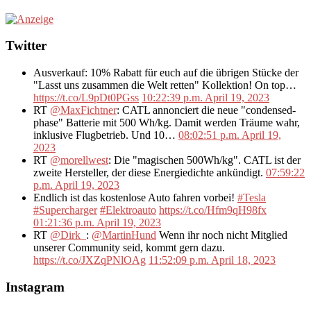
Twitter
Ausverkauf: 10% Rabatt für euch auf die übrigen Stücke der
"Lasst uns zusammen die Welt retten" Kollektion! On top…
https://t.co/L9pDt0PGss
10:22:39 p.m. April 19, 2023
RT
@MaxFichtner
: CATL annonciert die neue "condensed-
phase" Batterie mit 500 Wh/kg. Damit werden Träume wahr,
inklusive Flugbetrieb. Und 10…
08:02:51 p.m. April 19,
2023
RT
@morellwest
: Die "magischen 500Wh/kg". CATL ist der
zweite Hersteller, der diese Energiedichte ankündigt.
07:59:22
p.m. April 19, 2023
Endlich ist das kostenlose Auto fahren vorbei!
#Tesla
#Supercharger
#Elektroauto
https://t.co/Hfm9qH98fx
01:21:36 p.m. April 19, 2023
RT
@Dirk_
:
@MartinHund
Wenn ihr noch nicht Mitglied
unserer Community seid, kommt gern dazu.
https://t.co/JXZqPNlOAg
11:52:09 p.m. April 18, 2023
Instagram