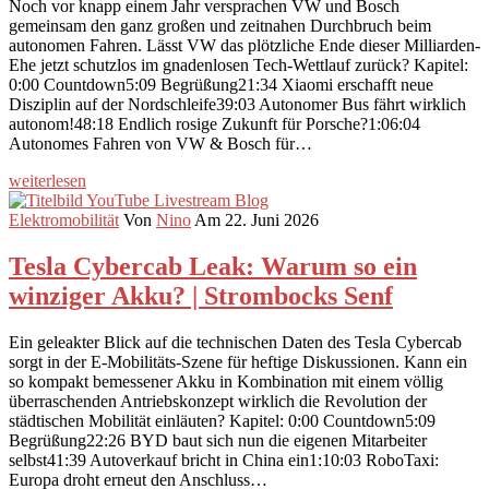
Noch vor knapp einem Jahr versprachen VW und Bosch
gemeinsam den ganz großen und zeitnahen Durchbruch beim
autonomen Fahren. Lässt VW das plötzliche Ende dieser Milliarden-
Ehe jetzt schutzlos im gnadenlosen Tech-Wettlauf zurück? Kapitel:
0:00 Countdown5:09 Begrüßung21:34 Xiaomi erschafft neue
Disziplin auf der Nordschleife39:03 Autonomer Bus fährt wirklich
autonom!48:18 Endlich rosige Zukunft für Porsche?1:06:04
Autonomes Fahren von VW & Bosch für…
weiterlesen
Elektromobilität
Von
Nino
Am 22. Juni 2026
Tesla Cybercab Leak: Warum so ein
winziger Akku? | Strombocks Senf
Ein geleakter Blick auf die technischen Daten des Tesla Cybercab
sorgt in der E-Mobilitäts-Szene für heftige Diskussionen. Kann ein
so kompakt bemessener Akku in Kombination mit einem völlig
überraschenden Antriebskonzept wirklich die Revolution der
städtischen Mobilität einläuten? Kapitel: 0:00 Countdown5:09
Begrüßung22:26 BYD baut sich nun die eigenen Mitarbeiter
selbst41:39 Autoverkauf bricht in China ein1:10:03 RoboTaxi:
Europa droht erneut den Anschluss…