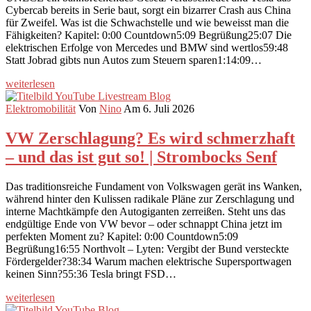
Cybercab bereits in Serie baut, sorgt ein bizarrer Crash aus China
für Zweifel. Was ist die Schwachstelle und wie beweisst man die
Fähigkeiten? Kapitel: 0:00 Countdown5:09 Begrüßung25:07 Die
elektrischen Erfolge von Mercedes und BMW sind wertlos59:48
Statt Jobrad gibts nun Autos zum Steuern sparen1:14:09…
weiterlesen
Elektromobilität
Von
Nino
Am 6. Juli 2026
VW Zerschlagung? Es wird schmerzhaft
– und das ist gut so! | Strombocks Senf
Das traditionsreiche Fundament von Volkswagen gerät ins Wanken,
während hinter den Kulissen radikale Pläne zur Zerschlagung und
interne Machtkämpfe den Autogiganten zerreißen. Steht uns das
endgültige Ende von VW bevor – oder schnappt China jetzt im
perfekten Moment zu? Kapitel: 0:00 Countdown5:09
Begrüßung16:55 Northvolt – Lyten: Vergibt der Bund versteckte
Fördergelder?38:34 Warum machen elektrische Supersportwagen
keinen Sinn?55:36 Tesla bringt FSD…
weiterlesen