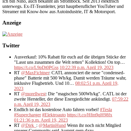
Ich bin Nino, auch bekannt als Strombock. Seit 2013 elektrisch
unterwegs. Ex-IT-Teamleiter, jetzt hauptberuflicher YouTuber und
Streamer mit Know-how aus Autoindustrie, IT & Motorsport.
Anzeige
Twitter
Ausverkauf: 10% Rabatt für euch auf die übrigen Stücke der
"Lasst uns zusammen die Welt retten" Kollektion! On top…
https://t.co/L9pDt0PGss
10:22:39 p.m. April 19, 2023
RT
@MaxFichtner
: CATL annonciert die neue "condensed-
phase" Batterie mit 500 Wh/kg. Damit werden Träume wahr,
inklusive Flugbetrieb. Und 10…
08:02:51 p.m. April 19,
2023
RT
@morellwest
: Die "magischen 500Wh/kg". CATL ist der
zweite Hersteller, der diese Energiedichte ankündigt.
07:59:22
p.m. April 19, 2023
Endlich ist das kostenlose Auto fahren vorbei!
#Tesla
#Supercharger
#Elektroauto
https://t.co/Hfm9qH98fx
01:21:36 p.m. April 19, 2023
RT
@Dirk_
:
@MartinHund
Wenn ihr noch nicht Mitglied
unserer Community seid, kommt gern dazu.