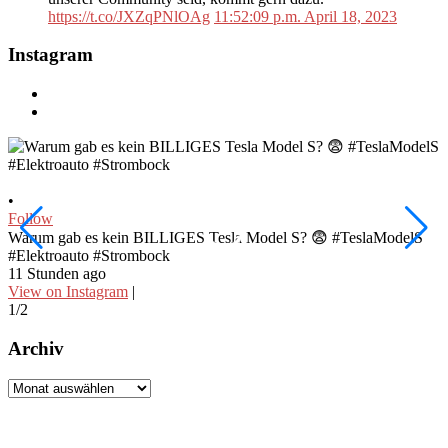
https://t.co/JXZqPNlOAg
11:52:09 p.m. April 18, 2023
Instagram
•
•
Follow
F
Warum gab es kein BILLIGES Tesla Model S? 😨 #TeslaModelS
I
#Elektroauto #Strombock
#
11 Stunden ago
1
View on Instagram
|
V
1/2
2
Archiv
Archiv