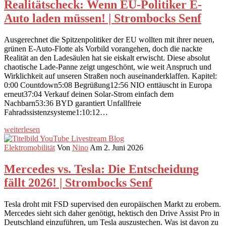
Realitätscheck: Wenn EU-Politiker E-
Auto laden müssen! | Strombocks Senf
Ausgerechnet die Spitzenpolitiker der EU wollten mit ihrer neuen,
grünen E-Auto-Flotte als Vorbild vorangehen, doch die nackte
Realität an den Ladesäulen hat sie eiskalt erwischt. Diese absolut
chaotische Lade-Panne zeigt ungeschönt, wie weit Anspruch und
Wirklichkeit auf unseren Straßen noch auseinanderklaffen. Kapitel:
0:00 Countdown5:08 Begrüßung12:56 NIO enttäuscht in Europa
erneut37:04 Verkauf deinen Solar-Strom einfach dem
Nachbarn53:36 BYD garantiert Unfallfreie
Fahradssistenzsysteme1:10:12…
weiterlesen
Elektromobilität
Von
Nino
Am 2. Juni 2026
Mercedes vs. Tesla: Die Entscheidung
fällt 2026! | Strombocks Senf
Tesla droht mit FSD supervised den europäischen Markt zu erobern.
Mercedes sieht sich daher genötigt, hektisch den Drive Assist Pro in
Deutschland einzuführen, um Tesla auszustechen. Was ist davon zu