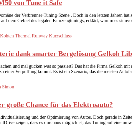
M50 von Tune it Safe
Domäne der Verbrenner-Tuning-Szene . Doch in den letzten Jahren hat sic
f dem Gebiet des legalen Fahrzeugtunings, erklärt, warum es sinnvoll 
terie dank smarter Bergelösung Gelkoh Li
rsachen und mal gucken was so passiert? Das hat die Firma Gelkoh mit 
s zu einer Verpuffung kommt. Es ist ein Szenario, das die meisten Auto
r große Chance für das Elektroauto?
r Individualisierung und der Optimierung von Autos. Doch gerade in Zei
tDrive zeigen, dass es durchaus möglich ist, das Tuning auf eine umwe