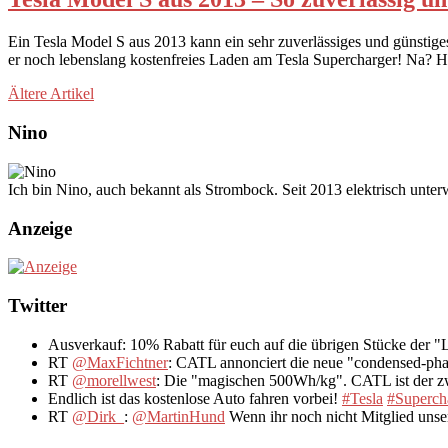
Ein Tesla Model S aus 2013 kann ein sehr zuverlässiges und günstige
er noch lebenslang kostenfreies Laden am Tesla Supercharger! Na? Hä
Ältere Artikel
Nino
Ich bin Nino, auch bekannt als Strombock. Seit 2013 elektrisch unte
Anzeige
Twitter
Ausverkauf: 10% Rabatt für euch auf die übrigen Stücke der 
RT
@MaxFichtner
: CATL annonciert die neue "condensed-pha
RT
@morellwest
: Die "magischen 500Wh/kg". CATL ist der zwe
Endlich ist das kostenlose Auto fahren vorbei!
#Tesla
#Superch
RT
@Dirk_
:
@MartinHund
Wenn ihr noch nicht Mitglied uns