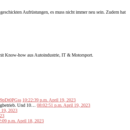
d geschickten Aufrüstungen, es muss nicht immer neu sein. Zudem hat
r mit Know-how aus Autoindustrie, IT & Motorsport.
o/L9pDt0PGss
10:22:39 p.m. April 19, 2023
lugbetrieb. Und 10…
08:02:51 p.m. April 19, 2023
l 19, 2023
023
2:09 p.m. April 18, 2023