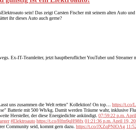
sElektroauto sein! Das zeigt Carsten Fischer mit seinem alten Auto un
ttet ihr dieses Auto auch gerne?
rwegs. Ex-IT-Teamleiter, jetzt hauptberuflicher YouTuber und Streame
"Lasst uns zusammen die Welt retten" Kollektion! On top…
https://t.c
se" Batterie mit 500 Wh/kg. Damit werden Träume wahr, inklusive F
ite Hersteller, der diese Energiedichte ankündigt.
07:59:22 p.m. Apri
arger
#Elektroauto
https://t.co/Hfm9qH98fx
01:21:36 p.m. April 19, 2
erer Community seid, kommt gern dazu.
https://t.co/JXZqPNlOAg
11:5