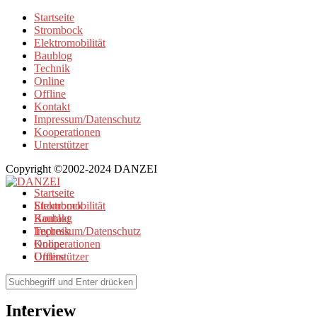
Startseite
Strombock
Elektromobilität
Baublog
Technik
Online
Offline
Kontakt
Impressum/Datenschutz
Kooperationen
Unterstützer
Copyright ©2002-2024 DANZEI
Startseite
Strombock
Elektromobilität
Kontakt
Baublog
Impressum/Datenschutz
Technik
Kooperationen
Online
Unterstützer
Offline
Browse Tag
Interview