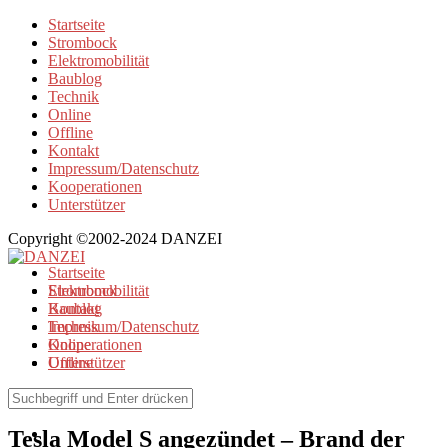
Startseite
Strombock
Elektromobilität
Baublog
Technik
Online
Offline
Kontakt
Impressum/Datenschutz
Kooperationen
Unterstützer
Copyright ©2002-2024 DANZEI
Startseite
Strombock
Elektromobilität
Kontakt
Baublog
Impressum/Datenschutz
Technik
Kooperationen
Online
Unterstützer
Offline
Elektromobilität
Tesla Model S angezündet – Brand der