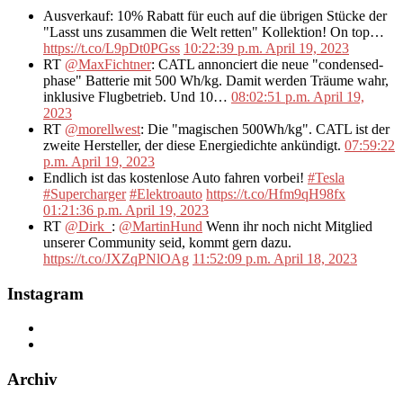
Ausverkauf: 10% Rabatt für euch auf die übrigen Stücke der
"Lasst uns zusammen die Welt retten" Kollektion! On top…
https://t.co/L9pDt0PGss
10:22:39 p.m. April 19, 2023
RT
@MaxFichtner
: CATL annonciert die neue "condensed-
phase" Batterie mit 500 Wh/kg. Damit werden Träume wahr,
inklusive Flugbetrieb. Und 10…
08:02:51 p.m. April 19,
2023
RT
@morellwest
: Die "magischen 500Wh/kg". CATL ist der
zweite Hersteller, der diese Energiedichte ankündigt.
07:59:22
p.m. April 19, 2023
Endlich ist das kostenlose Auto fahren vorbei!
#Tesla
#Supercharger
#Elektroauto
https://t.co/Hfm9qH98fx
01:21:36 p.m. April 19, 2023
RT
@Dirk_
:
@MartinHund
Wenn ihr noch nicht Mitglied
unserer Community seid, kommt gern dazu.
https://t.co/JXZqPNlOAg
11:52:09 p.m. April 18, 2023
Instagram
Archiv