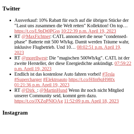
Twitter
Ausverkauf: 10% Rabatt für euch auf die übrigen Stücke der
"Lasst uns zusammen die Welt retten" Kollektion! On top…
https://t.co/L9pDt0PGss
10:22:39 p.m. April 19, 2023
RT
@MaxFichtner
: CATL annonciert die neue "condensed-
phase" Batterie mit 500 Wh/kg. Damit werden Träume wahr,
inklusive Flugbetrieb. Und 10…
08:02:51 p.m. April 19,
2023
RT
@morellwest
: Die "magischen 500Wh/kg". CATL ist der
zweite Hersteller, der diese Energiedichte ankündigt.
07:59:22
p.m. April 19, 2023
Endlich ist das kostenlose Auto fahren vorbei!
#Tesla
#Supercharger
#Elektroauto
https://t.co/Hfm9qH98fx
01:21:36 p.m. April 19, 2023
RT
@Dirk_
:
@MartinHund
Wenn ihr noch nicht Mitglied
unserer Community seid, kommt gern dazu.
https://t.co/JXZqPNlOAg
11:52:09 p.m. April 18, 2023
Instagram