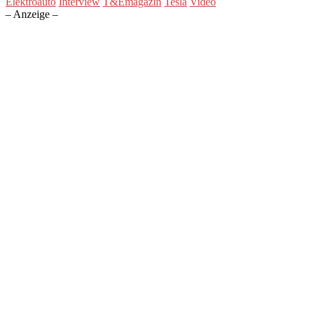
Elektroauto
Interview
T&Emagazin
Tesla
Video
– Anzeige –