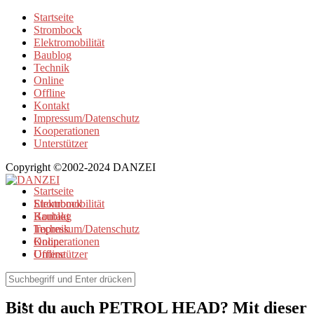
Startseite
Strombock
Elektromobilität
Baublog
Technik
Online
Offline
Kontakt
Impressum/Datenschutz
Kooperationen
Unterstützer
Copyright ©2002-2024 DANZEI
Startseite
Strombock
Elektromobilität
Kontakt
Baublog
Impressum/Datenschutz
Technik
Kooperationen
Online
Unterstützer
Offline
Elektromobilität
Bist du auch PETROL HEAD? Mit dieser