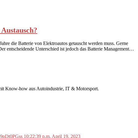
n Austausch?
 Jahre die Batterie von Elektroautos getauscht werden muss. Gerne
t. Der entscheidende Unterschied ist jedoch das Batterie Management…
r mit Know-how aus Autoindustrie, IT & Motorsport.
o/L9pDt0PGss
10:22:39 p.m. April 19, 2023