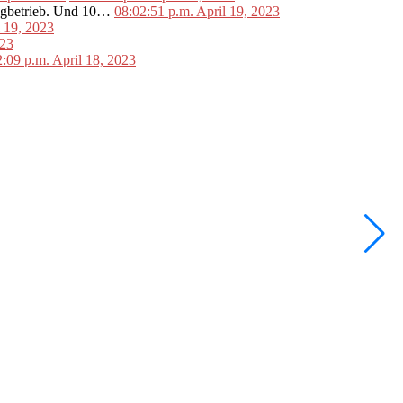
lugbetrieb. Und 10…
08:02:51 p.m. April 19, 2023
l 19, 2023
023
2:09 p.m. April 18, 2023
•
F
W
2
V
2