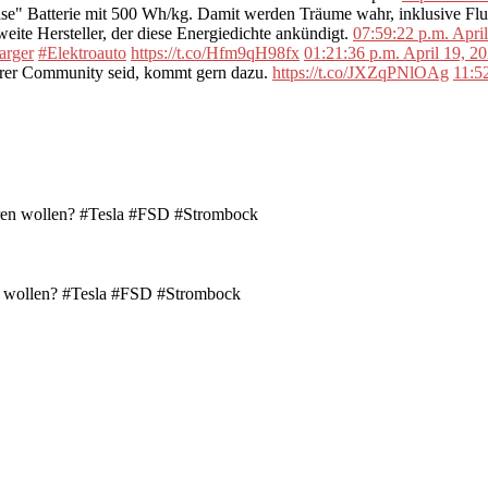
se" Batterie mit 500 Wh/kg. Damit werden Träume wahr, inklusive F
ite Hersteller, der diese Energiedichte ankündigt.
07:59:22 p.m. Apri
arger
#Elektroauto
https://t.co/Hfm9qH98fx
01:21:36 p.m. April 19, 2
erer Community seid, kommt gern dazu.
https://t.co/JXZqPNlOAg
11:5
en wollen? #Tesla #FSD #Strombock