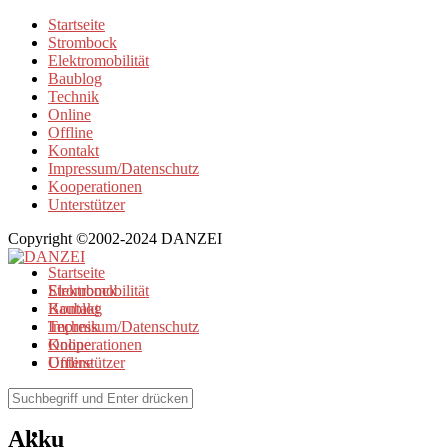
Startseite
Strombock
Elektromobilität
Baublog
Technik
Online
Offline
Kontakt
Impressum/Datenschutz
Kooperationen
Unterstützer
Copyright ©2002-2024 DANZEI
Startseite
Strombock
Elektromobilität
Kontakt
Baublog
Impressum/Datenschutz
Technik
Kooperationen
Online
Unterstützer
Offline
Browse Tag
Akku