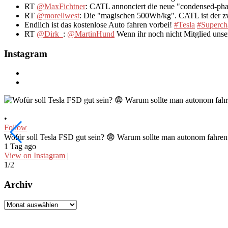
RT
@MaxFichtner
: CATL annonciert die neue "condensed-pha
RT
@morellwest
: Die "magischen 500Wh/kg". CATL ist der zwe
Endlich ist das kostenlose Auto fahren vorbei!
#Tesla
#Superch
RT
@Dirk_
:
@MartinHund
Wenn ihr noch nicht Mitglied uns
Instagram
•
Follow
Wofür soll Tesla FSD gut sein? 😨 Warum sollte man autonom fahr
1 Tag ago
View on Instagram
|
1/2
Archiv
Archiv