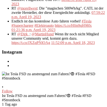
2023
RT
@morellwest
: Die "magischen 500Wh/kg". CATL ist der
zweite Hersteller, der diese Energiedichte ankündigt.
07:59:22
p.m. April 19, 2023
Endlich ist das kostenlose Auto fahren vorbei!
#Tesla
#Supercharger
#Elektroauto
https://t.co/Hfm9qH98fx
01:21:36 p.m. April 19, 2023
RT
@Dirk_
:
@MartinHund
Wenn ihr noch nicht Mitglied
unserer Community seid, kommt gern dazu.
https://t.co/JXZqPNlOAg
11:52:09 p.m. April 18, 2023
Instagram
•
Follow
Ist Tesla FSD zu anstrengend zum Fahren?😨 #Tesla #FSD
#Strombock
1 Tag ago