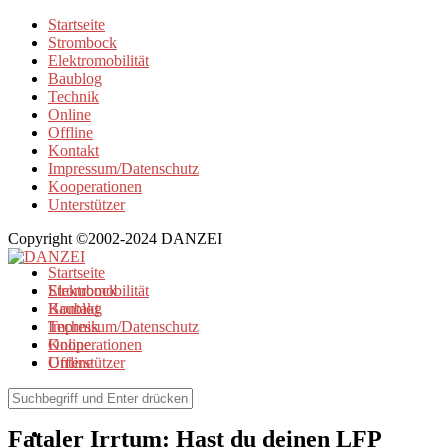
Startseite
Strombock
Elektromobilität
Baublog
Technik
Online
Offline
Kontakt
Impressum/Datenschutz
Kooperationen
Unterstützer
Copyright ©2002-2024 DANZEI
Startseite
Strombock
Elektromobilität
Kontakt
Baublog
Impressum/Datenschutz
Technik
Kooperationen
Online
Unterstützer
Offline
Elektromobilität
Fataler Irrtum: Hast du deinen LFP