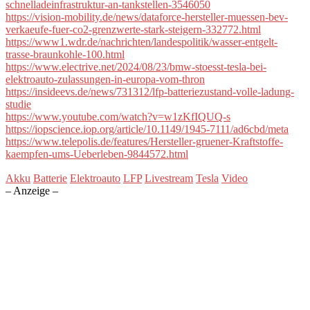
schnelladeinfrastruktur-an-tankstellen-3546050
https://vision-mobility.de/news/dataforce-hersteller-muessen-bev-
verkaeufe-fuer-co2-grenzwerte-stark-steigern-332772.html
https://www1.wdr.de/nachrichten/landespolitik/wasser-entgelt-
trasse-braunkohle-100.html
https://www.electrive.net/2024/08/23/bmw-stoesst-tesla-bei-
elektroauto-zulassungen-in-europa-vom-thron
https://insideevs.de/news/731312/lfp-batteriezustand-volle-ladung-
studie
https://www.youtube.com/watch?v=w1zKfIQUQ-s
https://iopscience.iop.org/article/10.1149/1945-7111/ad6cbd/meta
https://www.telepolis.de/features/Hersteller-gruener-Kraftstoffe-
kaempfen-ums-Ueberleben-9844572.html
Akku
Batterie
Elektroauto
LFP
Livestream
Tesla
Video
– Anzeige –