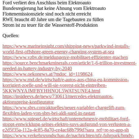
Ford verliert den Anschluss beim Elektroauto
Bundesregierung hat keine Ahnung vom Elektroauto
Flottenemissionsziele sind noch nicht erreicht
RWE braucht 40 Jahre um die Tagebauten zu füllen
Strom ist zu teuer für die Wasserstoff-Produktion
Quellen:
https://www.marineinsight.com/shipping-news/parkwind-installs-
world-first-offshore-green-energy-charging-system-at-sea
https://www.vzbv.de/meldungen/e-mobilitaet-effizienter-machen
https://source.benchmarkminerals.com/article/1-6-trillion-investment-
needed-in-battery-industry-by-2040
https://www.oekonews.at/?mdoc_id=1198624
https://www.rnd.de/wirtschaft/e-autos-aus-china-eu-kommission-
korrigiert-zoelle-und-will-sie-vorerst-nicht-eintreiben-
5KKWNYAJMFBYHHNQL5WATSUNE4.html
https://insideevs.de/news/730613/mercedes-elektroautos-
aktionspreise-konfigurator
https://www.sbrs.com/aktuelles/neuer-variabler-chargelift-zum-
flexiblen-laden-von-sbrs-bei-aldi-sued-in-rastatt
https://www.spiegel.de/wirtschaft/unternehmen/e-mobilitaet-ford-
stoppt-entwicklung-seines-elektro-suvs-aufgrund-von-verlusten-a-
e2d5f35a-112a-4c85-8a70-ce4ac68b799d?sara_ref=re-so-app-sh
https://www.verkehrsrundschau.de/nachrichten/nfz-fuhrpark/bmdv-