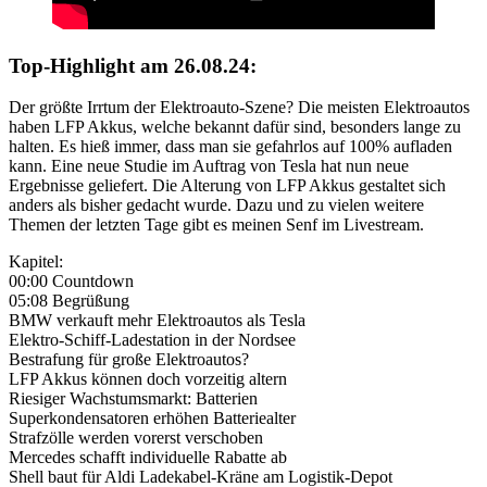
Top-Highlight am 26.08.24:
Der größte Irrtum der Elektroauto-Szene? Die meisten Elektroautos
haben LFP Akkus, welche bekannt dafür sind, besonders lange zu
halten. Es hieß immer, dass man sie gefahrlos auf 100% aufladen
kann. Eine neue Studie im Auftrag von Tesla hat nun neue
Ergebnisse geliefert. Die Alterung von LFP Akkus gestaltet sich
anders als bisher gedacht wurde. Dazu und zu vielen weitere
Themen der letzten Tage gibt es meinen Senf im Livestream.
Kapitel:
00:00 Countdown
05:08 Begrüßung
BMW verkauft mehr Elektroautos als Tesla
Elektro-Schiff-Ladestation in der Nordsee
Bestrafung für große Elektroautos?
LFP Akkus können doch vorzeitig altern
Riesiger Wachstumsmarkt: Batterien
Superkondensatoren erhöhen Batteriealter
Strafzölle werden vorerst verschoben
Mercedes schafft individuelle Rabatte ab
Shell baut für Aldi Ladekabel-Kräne am Logistik-Depot