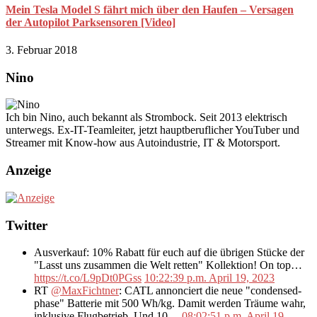
Mein Tesla Model S fährt mich über den Haufen – Versagen
der Autopilot Parksensoren [Video]
3. Februar 2018
Nino
Ich bin Nino, auch bekannt als Strombock. Seit 2013 elektrisch
unterwegs. Ex-IT-Teamleiter, jetzt hauptberuflicher YouTuber und
Streamer mit Know-how aus Autoindustrie, IT & Motorsport.
Anzeige
Twitter
Ausverkauf: 10% Rabatt für euch auf die übrigen Stücke der
"Lasst uns zusammen die Welt retten" Kollektion! On top…
https://t.co/L9pDt0PGss
10:22:39 p.m. April 19, 2023
RT
@MaxFichtner
: CATL annonciert die neue "condensed-
phase" Batterie mit 500 Wh/kg. Damit werden Träume wahr,
inklusive Flugbetrieb. Und 10…
08:02:51 p.m. April 19,