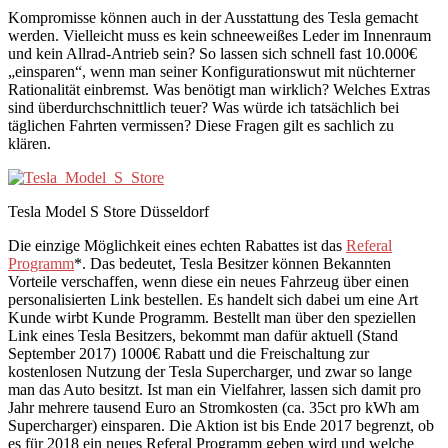
Kompromisse können auch in der Ausstattung des Tesla gemacht
werden. Vielleicht muss es kein schneeweißes Leder im Innenraum
und kein Allrad-Antrieb sein? So lassen sich schnell fast 10.000€
„einsparen“, wenn man seiner Konfigurationswut mit nüchterner
Rationalität einbremst. Was benötigt man wirklich? Welches Extras
sind überdurchschnittlich teuer? Was würde ich tatsächlich bei
täglichen Fahrten vermissen? Diese Fragen gilt es sachlich zu
klären.
Tesla Model S Store Düsseldorf
Die einzige Möglichkeit eines echten Rabattes ist das
Referal
Programm
*. Das bedeutet, Tesla Besitzer können Bekannten
Vorteile verschaffen, wenn diese ein neues Fahrzeug über einen
personalisierten Link bestellen. Es handelt sich dabei um eine Art
Kunde wirbt Kunde Programm. Bestellt man über den speziellen
Link eines Tesla Besitzers, bekommt man dafür aktuell (Stand
September 2017) 1000€ Rabatt und die Freischaltung zur
kostenlosen Nutzung der Tesla Supercharger, und zwar so lange
man das Auto besitzt. Ist man ein Vielfahrer, lassen sich damit pro
Jahr mehrere tausend Euro an Stromkosten (ca. 35ct pro kWh am
Supercharger) einsparen. Die Aktion ist bis Ende 2017 begrenzt, ob
es für 2018 ein neues Referal Programm geben wird und welche