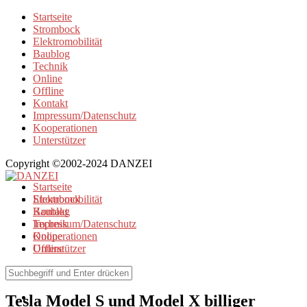
Startseite
Strombock
Elektromobilität
Baublog
Technik
Online
Offline
Kontakt
Impressum/Datenschutz
Kooperationen
Unterstützer
Copyright ©2002-2024 DANZEI
Startseite
Strombock
Elektromobilität
Kontakt
Baublog
Impressum/Datenschutz
Technik
Kooperationen
Online
Unterstützer
Offline
Elektromobilität
Tesla Model S und Model X billiger