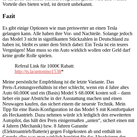
Vorteile dies bieten wird, ist derzeit unbekannt.
Fazit
Es gibt einige Optionen wie man preiswerter an einen Tesla
gelangen kann. Alle haben ihre Vor- und Nachteile. Solange jedoch
das Model 3 nicht in signifikanten Stückzahlen in Deutschland zu
haben ist, bleibt es unter dem Strich dabei: Ein Tesla ist ein teures
Vergnügen! Man muss so ein Auto wirklich wollen oder Geld darf
keine große Rolle spielen.
Referal Link für 1000€ Rabatt:
http://ts.la/antonino1538
*
Meine persönliche Empfehlung ist die letzte Variante. Das
Preis-/Leistungsverhältnis ist eher schlecht, wenn ein 4 Jahre altes
Auto 60.000€ und ein (Basis) Model S 68.000€ kosten soll – dann
lieber ein paar Abstriche in der Ausstattung machen und einen
Neuwagen kaufen, das sichert einem die neueste Technik. Mein
Tipp für eine Basis-Konfiguration ist das Model S mit Komfortpaket
als Heckantrieb. Dazu nehmen würde ich lediglich den erweiterten
Autopilot, das hält den Preis einigermaßen „unten“, sichert einen mit
4 Jahren (Mechanik) bzw. 8 Jahren Garantie
(Elektroantrieb/Batterie) gegen Folgekosten ab und enthält im
Grunde alles was man wirklich benötigt für das Absolvieren der