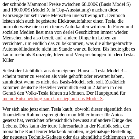
der schnöde Mammon! Preise zwischen 68.000€ (Basis Model S)
und 180.000€ (Model X in Top-Ausstattung) machen diese
Fahrzeuge für sehr viele Menschen unerschwinglich. Dennoch
leisten sich auch begeisterte Elektroautofahrer einen Tesla, die
normalerweise nie so ein teures Auto kaufen würden. In Foren und
sozialen Medien liest man von derlei Geschichten immer wieder.
Menschen sind also bereit, auf andere Dinge im Leben zu
verzichten, um endlich das zu bekommen, was die althergebrachte
Automobilindustrie nicht im Stande war zu liefern. Bis heute gibt es
kaum mehr als Konzepte, Ideen und Versprechungen für
den
Tesla-
Killer.
Selbst der Lichtblick aus dem eigenen Hause – Tesla Model 3 –
scheint teurer zu werden als viele gehofft oder erwartet haben,
zumindest wenn es nicht das Basis-Modell sein soll. Zusätzlich
kommen deutsche Besteller vermutlich erst in 2 Jahren in den
Genuß den Volks-Tesla fahren zu können. Der Hauptgrund für
meine Entscheidung zum Umstieg auf das Model S
.
Wer sich also jetzt einen Tesla kauft, obwohl dieser eigentlich den
finanziellen Rahmen sprengt den man früher immer für Autos
gesetzt hat, verzichtet offensichtlich bewusst auf andere Dinge des
Lebens. Dies kann der teure Jahresurlaub in der Karibik sein, der
monatliche Kauf teurer Markenklamotten, regelmäßige Bestellung
der neuesten Technik-Gadgets oder das abendliche Schlemmen von