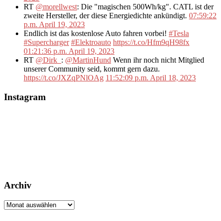
RT
@morellwest
: Die "magischen 500Wh/kg". CATL ist der
zweite Hersteller, der diese Energiedichte ankündigt.
07:59:22
p.m. April 19, 2023
Endlich ist das kostenlose Auto fahren vorbei!
#Tesla
#Supercharger
#Elektroauto
https://t.co/Hfm9qH98fx
01:21:36 p.m. April 19, 2023
RT
@Dirk_
:
@MartinHund
Wenn ihr noch nicht Mitglied
unserer Community seid, kommt gern dazu.
https://t.co/JXZqPNlOAg
11:52:09 p.m. April 18, 2023
Instagram
Archiv
Archiv