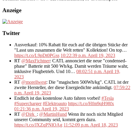
Anzeige
Twitter
Ausverkauf: 10% Rabatt für euch auf die übrigen Stücke der
"Lasst uns zusammen die Welt retten" Kollektion! On top…
https://t.co/L9pDt0PGss
10:22:39 p.m. April 19, 2023
RT
@MaxFichtner
: CATL annonciert die neue "condensed-
phase" Batterie mit 500 Wh/kg. Damit werden Träume wahr,
inklusive Flugbetrieb. Und 10…
08:02:51 p.m. April 19,
2023
RT
@morellwest
: Die "magischen 500Wh/kg". CATL ist der
zweite Hersteller, der diese Energiedichte ankündigt.
07:59:22
p.m. April 19, 2023
Endlich ist das kostenlose Auto fahren vorbei!
#Tesla
#Supercharger
#Elektroauto
https://t.co/Hfm9qH98fx
01:21:36 p.m. April 19, 2023
RT
@Dirk_
:
@MartinHund
Wenn ihr noch nicht Mitglied
unserer Community seid, kommt gern dazu.
https://t.co/JXZqPNlOAg
11:52:09 p.m. April 18, 2023