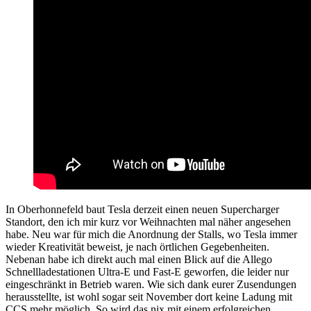
In Oberhonnefeld baut Tesla derzeit einen neuen Supercharger
Standort, den ich mir kurz vor Weihnachten mal näher angesehen
habe. Neu war für mich die Anordnung der Stalls, wo Tesla immer
wieder Kreativität beweist, je nach örtlichen Gegebenheiten.
Nebenan habe ich direkt auch mal einen Blick auf die Allego
Schnellladestationen Ultra-E und Fast-E geworfen, die leider nur
eingeschränkt in Betrieb waren. Wie sich dank eurer Zusendungen
herausstellte, ist wohl sogar seit November dort keine Ladung mit
CCS mehr möglich. So wird das nix mit einem erfolgreichen