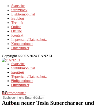
Startseite
Strombock
Elektromobilität
Baublog
Technik
Online
Offline
Kontakt
Impressum/Datenschutz
Kooperationen
Unterstützer
Copyright ©2002-2024 DANZEI
Startseite
Strombock
Elektromobilität
Kontakt
Baublog
Impressum/Datenschutz
Technik
Kooperationen
Online
Unterstützer
Offline
Elektromobilität
Aufbau neuer Tesla Supercharger und