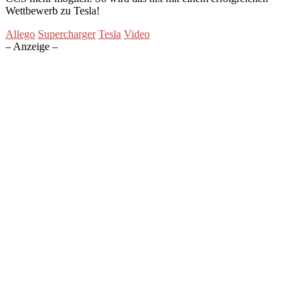
Wettbewerb zu Tesla!
Allego
Supercharger
Tesla
Video
– Anzeige –