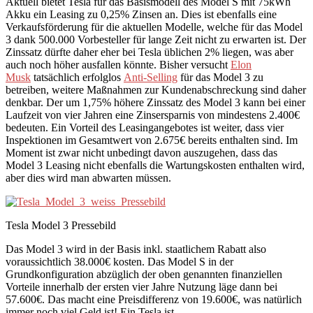
Aktuell bietet Tesla für das Basismodell des Model S mit 75kWh
Akku ein Leasing zu 0,25% Zinsen an. Dies ist ebenfalls eine
Verkaufsförderung für die aktuellen Modelle, welche für das Model
3 dank 500.000 Vorbesteller für lange Zeit nicht zu erwarten ist. Der
Zinssatz dürfte daher eher bei Tesla üblichen 2% liegen, was aber
auch noch höher ausfallen könnte. Bisher versucht
Elon
Musk
tatsächlich erfolglos
Anti-Selling
für das Model 3 zu
betreiben, weitere Maßnahmen zur Kundenabschreckung sind daher
denkbar. Der um 1,75% höhere Zinssatz des Model 3 kann bei einer
Laufzeit von vier Jahren eine Zinsersparnis von mindestens 2.400€
bedeuten. Ein Vorteil des Leasingangebotes ist weiter, dass vier
Inspektionen im Gesamtwert von 2.675€ bereits enthalten sind. Im
Moment ist zwar nicht unbedingt davon auszugehen, dass das
Model 3 Leasing nicht ebenfalls die Wartungskosten enthalten wird,
aber dies wird man abwarten müssen.
Tesla Model 3 Pressebild
Das Model 3 wird in der Basis inkl. staatlichem Rabatt also
voraussichtlich 38.000€ kosten. Das Model S in der
Grundkonfiguration abzüglich der oben genannten finanziellen
Vorteile innerhalb der ersten vier Jahre Nutzung läge dann bei
57.600€. Das macht eine Preisdifferenz von 19.600€, was natürlich
immer noch viel Geld ist! Ein Tesla ist