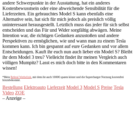
andere Schwerpunkte in der Ausstattung, hat ein anderes
Kostenbewusstsein oder eine abweichende Sensibilität für die
Lieferzeiten. Ein gebrauchtes Model S kann ebenfalls eine
Alternative sein, hat sich für mich jedoch als preislich völlig
uninteressant herausgestellt. Letztlich muss das jeder für sich selbst
entscheiden und das Für und Wider sorgfältig abwägen. Meine
Intention war, die richtigen Gedanken anzustoßen und andere
Perspektiven zu ermöglichen, wie und wann man zu einem Tesla
kommen kann. Ich bin gespannt auf eure Gedanken und vor allem
Entscheidungen. Kauft ihr euch nun auch lieber ein Model S? Bleibt
ihr dem Model 3 treu? Vielleicht findet ihr meinen Vergleich auch
völligen Mumpitz? Lasst es mich doch bitte in den Kommentaren
wissen!
*Mein
Referal Werbelink
, mit dem ihr auch 1000€ sparen könnt und die Supercharger Nutzung kostenfrei
hinzubekommt.
Bestellung
Elektroauto
Lieferzeit
Model 3
Model S
Preise
Tesla
Video
ZOE
– Anzeige –