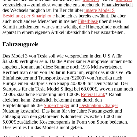
vorzuziehen – zumindest wenn eine entsprechende Finanzierbarkeit
des Wechsels möglich ist. Im Bericht über
unsere Model S
Bestellung per Smartphone
habe ich es bereits erwähnt. Da aber
auch noch andere Menschen in meiner
Filterblase
über diesen
Schritt nachdenken, war es mir wichtig die Hintergründe nochmal
separat in einem eigenen Artikel übersichtlich herauszuarbeiten.
Fahrzeugpreis
Das Model 3 von Tesla soll wie versprochen in den U.S.A für
$35.000 verfügbar sein. Da die Amerikaner Autopreise immer netto
angeben, kommt auf diese Summe noch 19% Mehrwertsteuer.
Rechnet man dann von Dollar in Euro um, ergibt das inklusive 5%
Einfuhrsteuer und Transportkosten ($2000) von Amerika nach
Europa einen Startpreis von knapp 40.000€ für Deutschland. Der
Startpreis für ein Tesla Model S liegt bei 68.000€, wovon man noch
2.000€ staatliche Förderung und 1.000€
Referal Link
* Rabatt
abziehen kann. Zusätzlich bekommt man durch den
Empfehlungslink die
Supercharger
und
Destination Charger
Nutzung kostenfrei. Das kann für vier Jahre Nutzungszeit und
abhängig von den gefahrenen Kilometern zwischen 1.000 und
5.000€ zusätzliche Kostenersparnis in Form von Strom bedeuten.
Dies wird es für das Model 3 nicht geben.