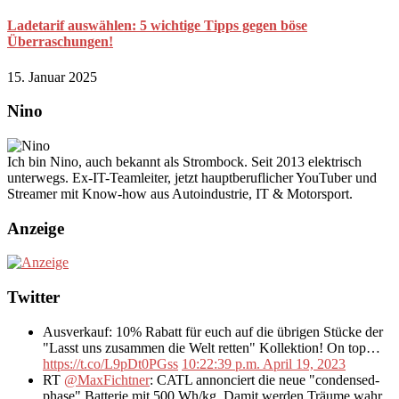
Ladetarif auswählen: 5 wichtige Tipps gegen böse
Überraschungen!
15. Januar 2025
Nino
Ich bin Nino, auch bekannt als Strombock. Seit 2013 elektrisch
unterwegs. Ex-IT-Teamleiter, jetzt hauptberuflicher YouTuber und
Streamer mit Know-how aus Autoindustrie, IT & Motorsport.
Anzeige
Twitter
Ausverkauf: 10% Rabatt für euch auf die übrigen Stücke der
"Lasst uns zusammen die Welt retten" Kollektion! On top…
https://t.co/L9pDt0PGss
10:22:39 p.m. April 19, 2023
RT
@MaxFichtner
: CATL annonciert die neue "condensed-
phase" Batterie mit 500 Wh/kg. Damit werden Träume wahr,