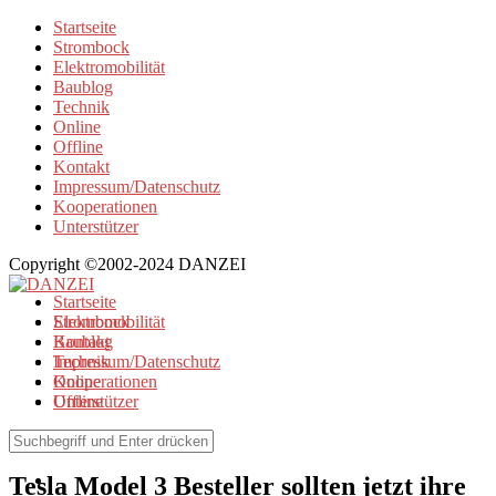
Startseite
Strombock
Elektromobilität
Baublog
Technik
Online
Offline
Kontakt
Impressum/Datenschutz
Kooperationen
Unterstützer
Copyright ©2002-2024 DANZEI
Startseite
Strombock
Elektromobilität
Kontakt
Baublog
Impressum/Datenschutz
Technik
Kooperationen
Online
Unterstützer
Offline
Elektromobilität
Tesla Model 3 Besteller sollten jetzt ihre