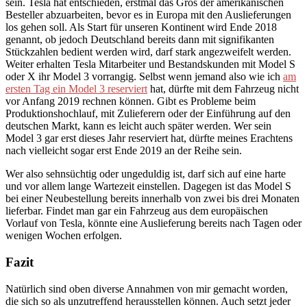
sein. Tesla hat entschieden, erstmal das Gros der amerikanischen
Besteller abzuarbeiten, bevor es in Europa mit den Auslieferungen
los gehen soll. Als Start für unseren Kontinent wird Ende 2018
genannt, ob jedoch Deutschland bereits dann mit signifikanten
Stückzahlen bedient werden wird, darf stark angezweifelt werden.
Weiter erhalten Tesla Mitarbeiter und Bestandskunden mit Model S
oder X ihr Model 3 vorrangig. Selbst wenn jemand also wie ich
am
ersten Tag ein Model 3 reserviert
hat, dürfte mit dem Fahrzeug nicht
vor Anfang 2019 rechnen können. Gibt es Probleme beim
Produktionshochlauf, mit Zulieferern oder der Einführung auf den
deutschen Markt, kann es leicht auch später werden. Wer sein
Model 3 gar erst dieses Jahr reserviert hat, dürfte meines Erachtens
nach vielleicht sogar erst Ende 2019 an der Reihe sein.
Wer also sehnsüchtig oder ungeduldig ist, darf sich auf eine harte
und vor allem lange Wartezeit einstellen. Dagegen ist das Model S
bei einer Neubestellung bereits innerhalb von zwei bis drei Monaten
lieferbar. Findet man gar ein Fahrzeug aus dem europäischen
Vorlauf von Tesla, könnte eine Auslieferung bereits nach Tagen oder
wenigen Wochen erfolgen.
Fazit
Natürlich sind oben diverse Annahmen von mir gemacht worden,
die sich so als unzutreffend herausstellen können. Auch setzt jeder