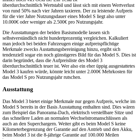
überdurchschnittlich Wertstabil und lässt sich mit einem Wertverlust
von rund 50% nach vier Jahren taxieren. Der zu leistende Aufpreis
für die vier Jahre Nutzungsdauer eines Model S liegt also unter
10.000€ oder weniger als 2.500€ pro Nutzungsjahr.
Die Ausstattungen der beiden Basismodelle lassen sich
selbstverständlich nicht hundertprozentig vergleichen. Kalkuliert
man jedoch bei beiden Fahrzeugen einige aufpreispflichtige
Merkmale zwecks Austattungsbereinigung hinzu, ergibt sich
tendenziell sogar ein noch günstigeres Bild für das Model S. Dies ist
darin begründet, dass die Aufpreisliste des Model 3
überdurchschnittlich teuer ist. Wer also ein eher üppig ausgestattetes
Model 3 kaufen würde, könnte leicht unter 2.000€ Mehrkosten für
das Model S pro Nutzungsjahr rutschen.
Ausstattung
Das Model 3 bietet einige Merkmale nur gegen Aufpreis, welche im
Model S bereits in der Basis Ausstattung enthalten sind. Dies wären
zum Beispiel das Panorama-Dach, elektrisch verstellbare Sitze und
das schnellere Laden an normalen Wechselstromanschlüssen als
auch an den Superchargern. Weiter gibt es beim Model S keine
Kilometerbegrenzung der Garantie auf den Antrieb und den Akku,
beim Model 3 ist die 8-jährige Garantie auf 100.000 Meilen