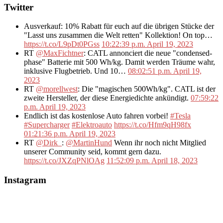
Twitter
Ausverkauf: 10% Rabatt für euch auf die übrigen Stücke der
"Lasst uns zusammen die Welt retten" Kollektion! On top…
https://t.co/L9pDt0PGss
10:22:39 p.m. April 19, 2023
RT
@MaxFichtner
: CATL annonciert die neue "condensed-
phase" Batterie mit 500 Wh/kg. Damit werden Träume wahr,
inklusive Flugbetrieb. Und 10…
08:02:51 p.m. April 19,
2023
RT
@morellwest
: Die "magischen 500Wh/kg". CATL ist der
zweite Hersteller, der diese Energiedichte ankündigt.
07:59:22
p.m. April 19, 2023
Endlich ist das kostenlose Auto fahren vorbei!
#Tesla
#Supercharger
#Elektroauto
https://t.co/Hfm9qH98fx
01:21:36 p.m. April 19, 2023
RT
@Dirk_
:
@MartinHund
Wenn ihr noch nicht Mitglied
unserer Community seid, kommt gern dazu.
https://t.co/JXZqPNlOAg
11:52:09 p.m. April 18, 2023
Instagram