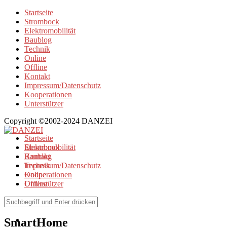
Startseite
Strombock
Elektromobilität
Baublog
Technik
Online
Offline
Kontakt
Impressum/Datenschutz
Kooperationen
Unterstützer
Copyright ©2002-2024 DANZEI
Startseite
Strombock
Elektromobilität
Kontakt
Baublog
Impressum/Datenschutz
Technik
Kooperationen
Online
Unterstützer
Offline
Browse Tag
SmartHome