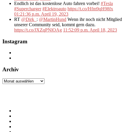
Endlich ist das kostenlose Auto fahren vorbei!
#Tesla
#Supercharger
#Elektroauto
https://t.co/Hfm9qH98fx
01:21:36 p.m. April 19, 2023
RT
@Dirk_
:
@MartinHund
Wenn ihr noch nicht Mitglied
unserer Community seid, kommt gern dazu.
https://t.co/JXZqPNlOAg
11:52:09 p.m. April 18, 2023
Instagram
Archiv
Archiv