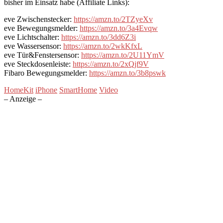
bisher im Einsatz habe (Affiliate Links):
eve Zwischenstecker:
https://amzn.to/2TZyeXv
eve Bewegungsmelder:
https://amzn.to/3a4Evqw
eve Lichtschalter:
https://amzn.to/3dd6Z3i
eve Wassersensor:
https://amzn.to/2wkKfxL
eve Tür&Fenstersensor:
https://amzn.to/2U11YmV
eve Steckdosenleiste:
https://amzn.to/2xQjf9V
Fibaro Bewegungsmelder:
https://amzn.to/3b8pswk
HomeKit
iPhone
SmartHome
Video
– Anzeige –