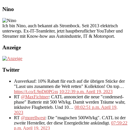
Nino
Ich bin Nino, auch bekannt als Strombock. Seit 2013 elektrisch
unterwegs. Ex-IT-Teamleiter, jetzt hauptberuflicher YouTuber und
Streamer mit Know-how aus Autoindustrie, IT & Motorsport.
Anzeige
Twitter
Ausverkauf: 10% Rabatt für euch auf die übrigen Stücke der
"Lasst uns zusammen die Welt retten" Kollektion! On top…
https://t.co/L9pDt0PGss
10:22:39 p.m. April 19, 2023
RT
@MaxFichtner
: CATL annonciert die neue "condensed-
phase" Batterie mit 500 Wh/kg. Damit werden Träume wahr,
inklusive Flugbetrieb. Und 10…
08:02:51 p.m. April 19,
2023
RT
@morellwest
: Die "magischen 500Wh/kg". CATL ist der
zweite Hersteller, der diese Energiedichte ankündigt.
07:59:22
p.m. April 19, 2023