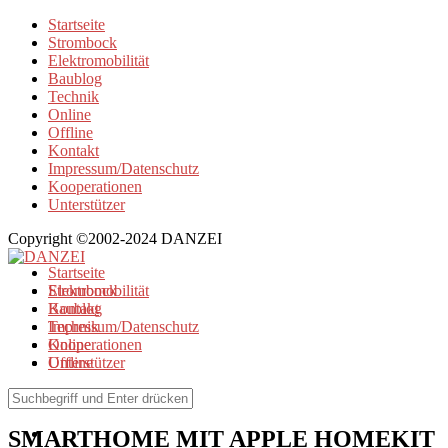
Startseite
Strombock
Elektromobilität
Baublog
Technik
Online
Offline
Kontakt
Impressum/Datenschutz
Kooperationen
Unterstützer
Copyright ©2002-2024 DANZEI
Startseite
Strombock
Elektromobilität
Kontakt
Baublog
Impressum/Datenschutz
Technik
Kooperationen
Online
Unterstützer
Offline
Technik
SMARTHOME MIT APPLE HOMEKIT