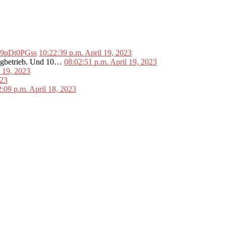
o/L9pDt0PGss
10:22:39 p.m. April 19, 2023
lugbetrieb. Und 10…
08:02:51 p.m. April 19, 2023
l 19, 2023
023
2:09 p.m. April 18, 2023