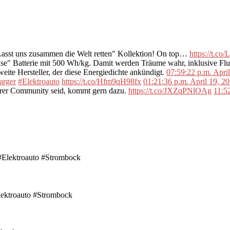
"Lasst uns zusammen die Welt retten" Kollektion! On top…
https://t.c
se" Batterie mit 500 Wh/kg. Damit werden Träume wahr, inklusive F
ite Hersteller, der diese Energiedichte ankündigt.
07:59:22 p.m. Apri
arger
#Elektroauto
https://t.co/Hfm9qH98fx
01:21:36 p.m. April 19, 2
erer Community seid, kommt gern dazu.
https://t.co/JXZqPNlOAg
11:5
ektroauto #Strombock