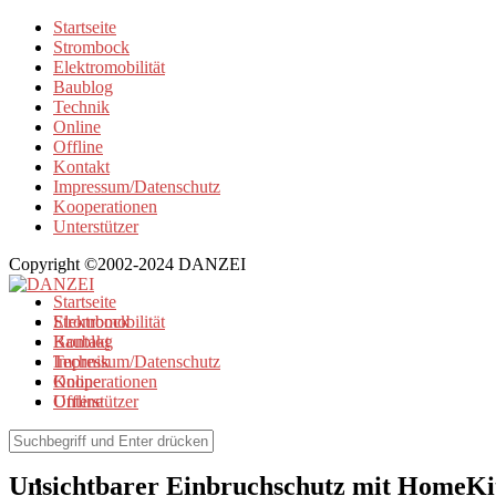
Startseite
Strombock
Elektromobilität
Baublog
Technik
Online
Offline
Kontakt
Impressum/Datenschutz
Kooperationen
Unterstützer
Copyright ©2002-2024 DANZEI
Startseite
Strombock
Elektromobilität
Kontakt
Baublog
Impressum/Datenschutz
Technik
Kooperationen
Online
Unterstützer
Offline
Technik
Unsichtbarer Einbruchschutz mit HomeK