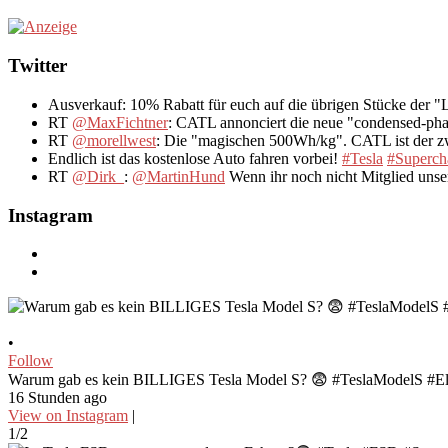
Twitter
Ausverkauf: 10% Rabatt für euch auf die übrigen Stücke der 
RT
@MaxFichtner
: CATL annonciert die neue "condensed-pha
RT
@morellwest
: Die "magischen 500Wh/kg". CATL ist der zwe
Endlich ist das kostenlose Auto fahren vorbei!
#Tesla
#Superch
RT
@Dirk_
:
@MartinHund
Wenn ihr noch nicht Mitglied uns
Instagram
•
Follow
Warum gab es kein BILLIGES Tesla Model S? 😨 #TeslaModelS #El
16 Stunden ago
View on Instagram
|
1/2