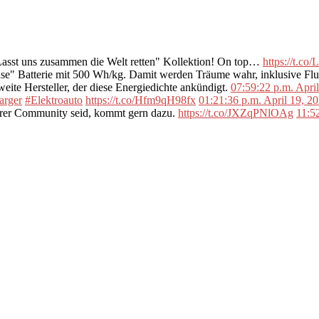
"Lasst uns zusammen die Welt retten" Kollektion! On top…
https://t.c
se" Batterie mit 500 Wh/kg. Damit werden Träume wahr, inklusive F
ite Hersteller, der diese Energiedichte ankündigt.
07:59:22 p.m. Apri
arger
#Elektroauto
https://t.co/Hfm9qH98fx
01:21:36 p.m. April 19, 2
erer Community seid, kommt gern dazu.
https://t.co/JXZqPNlOAg
11:5