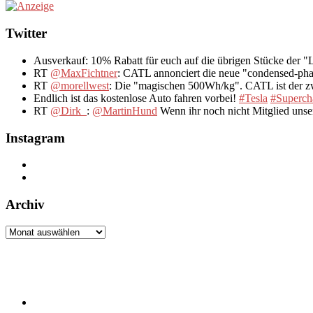
Twitter
Ausverkauf: 10% Rabatt für euch auf die übrigen Stücke der 
RT
@MaxFichtner
: CATL annonciert die neue "condensed-pha
RT
@morellwest
: Die "magischen 500Wh/kg". CATL ist der zwe
Endlich ist das kostenlose Auto fahren vorbei!
#Tesla
#Superch
RT
@Dirk_
:
@MartinHund
Wenn ihr noch nicht Mitglied uns
Instagram
Archiv
Archiv