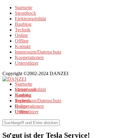
Startseite
Strombock
Elektromobilität
Baublog
Technik
Online
Offline
Kontakt
Impressum/Datenschutz
Kooperationen
Unterstützer
Copyright ©2002-2024 DANZEI
Startseite
Strombock
Elektromobilität
Kontakt
Baublog
Impressum/Datenschutz
Technik
Kooperationen
Online
Unterstützer
Offline
Elektromobilität
So gut ist der Tesla Service!