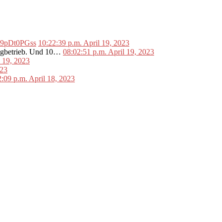
o/L9pDt0PGss
10:22:39 p.m. April 19, 2023
lugbetrieb. Und 10…
08:02:51 p.m. April 19, 2023
l 19, 2023
023
2:09 p.m. April 18, 2023