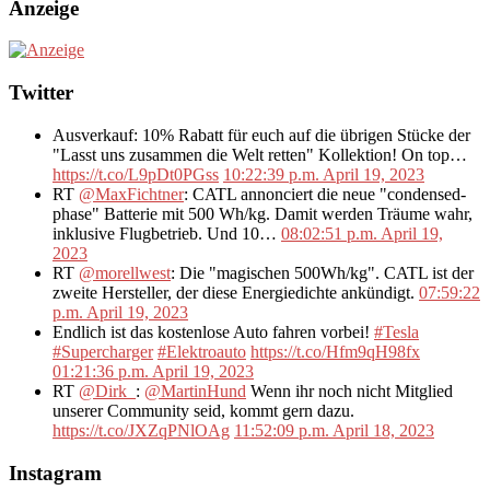
Anzeige
Twitter
Ausverkauf: 10% Rabatt für euch auf die übrigen Stücke der
"Lasst uns zusammen die Welt retten" Kollektion! On top…
https://t.co/L9pDt0PGss
10:22:39 p.m. April 19, 2023
RT
@MaxFichtner
: CATL annonciert die neue "condensed-
phase" Batterie mit 500 Wh/kg. Damit werden Träume wahr,
inklusive Flugbetrieb. Und 10…
08:02:51 p.m. April 19,
2023
RT
@morellwest
: Die "magischen 500Wh/kg". CATL ist der
zweite Hersteller, der diese Energiedichte ankündigt.
07:59:22
p.m. April 19, 2023
Endlich ist das kostenlose Auto fahren vorbei!
#Tesla
#Supercharger
#Elektroauto
https://t.co/Hfm9qH98fx
01:21:36 p.m. April 19, 2023
RT
@Dirk_
:
@MartinHund
Wenn ihr noch nicht Mitglied
unserer Community seid, kommt gern dazu.
https://t.co/JXZqPNlOAg
11:52:09 p.m. April 18, 2023
Instagram