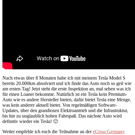
Nach etwas über 8 Monaten habe ich mit meinem Tesla Model S
bereits 20.000km absolviert und ich finde das Auto noch so geil wie
am ersten Tag! Jetzt steht die erste Inspektion an, mal sehen was ich
für einen Loaner bekomme. Natürlich ist ein Tesla kein Premium-
Auto wie es andere Hersteller bieten, dafür bietet Tesla eine Menge,
was kein anderer aktuell bietet. Von regelmäßigen Software-
Updates, über den grandiosen Elektroantrieb und die Infrastruktur,
bis hin zu unglaublich hohen Fahrspaß. Das nächste Auto wird
definitiv wieder ein Tesla! 🙂
Weiter empfehle ich euch die Teilnahme an der
eCross Germany