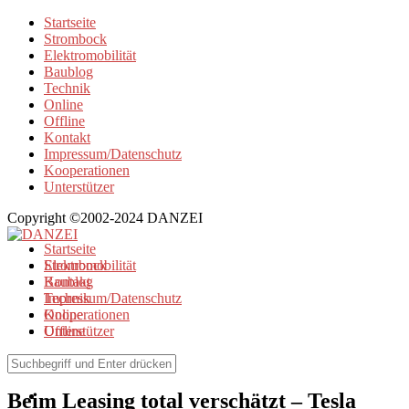
Startseite
Strombock
Elektromobilität
Baublog
Technik
Online
Offline
Kontakt
Impressum/Datenschutz
Kooperationen
Unterstützer
Copyright ©2002-2024 DANZEI
Startseite
Strombock
Elektromobilität
Kontakt
Baublog
Impressum/Datenschutz
Technik
Kooperationen
Online
Unterstützer
Offline
Elektromobilität
Beim Leasing total verschätzt – Tesla