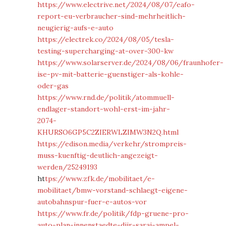
https://www.electrive.net/2024/08/07/eafo-
report-eu-verbraucher-sind-mehrheitlich-
neugierig-aufs-e-auto
https://electrek.co/2024/08/05/tesla-
testing-supercharging-at-over-300-kw
https://www.solarserver.de/2024/08/06/fraunhofer-
ise-pv-mit-batterie-guenstiger-als-kohle-
oder-gas
https://www.rnd.de/politik/atommuell-
endlager-standort-wohl-erst-im-jahr-
2074-
KHURSO6GP5C2ZIERWLZIMW3N2Q.html
https://edison.media/verkehr/strompreis-
muss-kuenftig-deutlich-angezeigt-
werden/25249193
ht
tps://www.zfk.de/mobilitaet/e-
mobilitaet/bmw-vorstand-schlaegt-eigene-
autobahnspur-fuer-e-autos-vor
https://www.fr.de/politik/fdp-gruene-pro-
auto-plan-innenstaedte-djir-sarai-ampel-