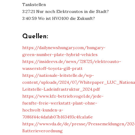
Tankstellen
3:27:21 Nur noch Elektroautos in die Stadt?
3:40:59 Wo ist HVO100 die Zukunft?
Quellen:
https://dailynewshungary.com/hungary-
green-number-plate-hybrid-vehicles
https://insideevs.de/news/728725/elektroauto-
wasserstoff-toyota-gill-pratt
https://nationale-leitstelle.de/wp-
content/uploads/2024/07/Whitepaper_LUC_Nationa
Leitstelle-Ladeinfrastruktur_2024.pdf
https://www.kfz-betrieb.vogel.de/jede-
fuenfte-freie-werkstatt-plant-ohne-
hochvolt-kunden-a-
7086f44c4dafab07b163493c4fca1a6e
https://www.vda.de/de/presse/Pressemeldungen/2
Batterieverordnung