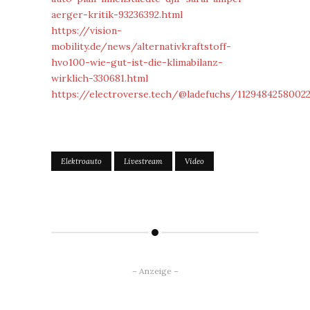
aerger-kritik-93236392.html
https://vision-
mobility.de/news/alternativkraftstoff-
hvo100-wie-gut-ist-die-klimabilanz-
wirklich-330681.html
https://electroverse.tech/@ladefuchs/1129484258002
Elektroauto
Livestream
Video
– Anzeige –