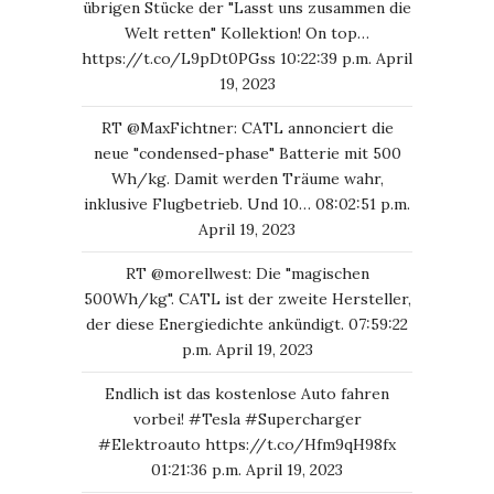
übrigen Stücke der "Lasst uns zusammen die
Welt retten" Kollektion! On top…
https://t.co/L9pDt0PGss
10:22:39 p.m. April
19, 2023
RT
@MaxFichtner
: CATL annonciert die
neue "condensed-phase" Batterie mit 500
Wh/kg. Damit werden Träume wahr,
inklusive Flugbetrieb. Und 10…
08:02:51 p.m.
April 19, 2023
RT
@morellwest
: Die "magischen
500Wh/kg". CATL ist der zweite Hersteller,
der diese Energiedichte ankündigt.
07:59:22
p.m. April 19, 2023
Endlich ist das kostenlose Auto fahren
vorbei!
#Tesla
#Supercharger
#Elektroauto
https://t.co/Hfm9qH98fx
01:21:36 p.m. April 19, 2023