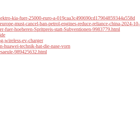
-elektro-kia-fuer-25000-euro-a-019caa3c490690cd17904859344a558d
-europe-must-cancel-ban-petrol-engines-reduce-reliance-china-2024-10
r-fuer-hoeheren-Spritpreis-statt-Subventionen-9983779.html
ide
ing-wireless-ev-charger
on-huawei-technik-hat-die-nase-vorn
adesaeule-989425632.html