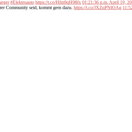
arger
#Elektroauto
https://t.co/Hfm9qH98fx
01:21:36 p.m. April 19, 2
erer Community seid, kommt gern dazu.
https://t.co/JXZqPNlOAg
11:5