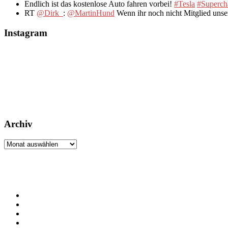
Endlich ist das kostenlose Auto fahren vorbei!
#Tesla
#Superch
RT
@Dirk_
:
@MartinHund
Wenn ihr noch nicht Mitglied uns
Instagram
Archiv
Archiv