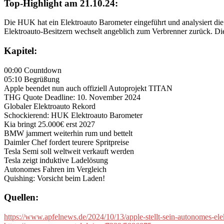
Top-Highlight am 21.10.24:
Die HUK hat ein Elektroauto Barometer eingeführt und analysiert di
Elektroauto-Besitzern wechselt angeblich zum Verbrenner zurück. Di
Kapitel:
00:00 Countdown
05:10 Begrüßung
Apple beendet nun auch offiziell Autoprojekt TITAN
THG Quote Deadline: 10. November 2024
Globaler Elektroauto Rekord
Schockierend: HUK Elektroauto Barometer
Kia bringt 25.000€ erst 2027
BMW jammert weiterhin rum und bettelt
Daimler Chef fordert teurere Spritpreise
Tesla Semi soll weltweit verkauft werden
Tesla zeigt induktive Ladelösung
Autonomes Fahren im Vergleich
Quishing: Vorsicht beim Laden!
Quellen:
https://www.apfelnews.de/2024/10/13/apple-stellt-sein-autonomes-elekt