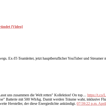
ründet [Video]
rwegs. Ex-IT-Teamleiter, jetzt hauptberuflicher YouTuber und Streame
"Lasst uns zusammen die Welt retten" Kollektion! On top…
https://t.c
se" Batterie mit 500 Wh/kg. Damit werden Träume wahr, inklusive F
ite Hersteller, der diese Energiedichte ankündigt.
07:59:22 p.m. Apri