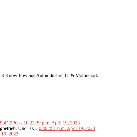
r mit Know-how aus Autoindustrie, IT & Motorsport.
o/L9pDt0PGss
10:22:39 p.m. April 19, 2023
lugbetrieb. Und 10…
08:02:51 p.m. April 19, 2023
l 19, 2023