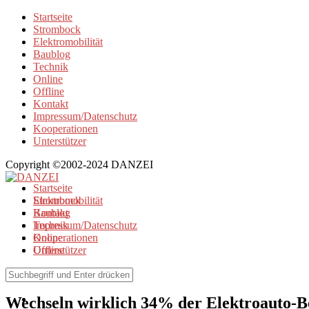
Startseite
Strombock
Elektromobilität
Baublog
Technik
Online
Offline
Kontakt
Impressum/Datenschutz
Kooperationen
Unterstützer
Copyright ©2002-2024 DANZEI
Startseite
Strombock
Elektromobilität
Kontakt
Baublog
Impressum/Datenschutz
Technik
Kooperationen
Online
Unterstützer
Offline
Elektromobilität
Wechseln wirklich 34% der Elektroauto-B