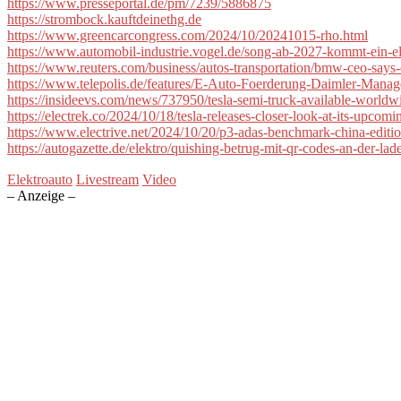
https://www.presseportal.de/pm/7239/5886875
https://strombock.kauftdeinethg.de
https://www.greencarcongress.com/2024/10/20241015-rho.html
https://www.automobil-industrie.vogel.de/song-ab-2027-kommt-ein
https://www.reuters.com/business/autos-transportation/bmw-ceo-says
https://www.telepolis.de/features/E-Auto-Foerderung-Daimler-Manage
https://insideevs.com/news/737950/tesla-semi-truck-available-worldw
https://electrek.co/2024/10/18/tesla-releases-closer-look-at-its-upcom
https://www.electrive.net/2024/10/20/p3-adas-benchmark-china-editi
https://autogazette.de/elektro/quishing-betrug-mit-qr-codes-an-der-l
Elektroauto
Livestream
Video
– Anzeige –