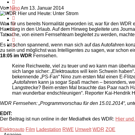
Von
Nino
Am 13. Januar 2014
Was für uns bereits Normalität geworden ist, war für den WD
Hamburg in den Urlaub. Auf dem Hinweg begleitete uns Journal
Tatsache, von einem Fernsehteam begleitet zu werden, machte
Es ist schon spannend, wenn man sich auf das Autofahren kon
zu sein und möglichst was Intelligentes zu sagen, war schon 
18:05 im WDR
Fernsehen.
Keine Reichweite, viel zu teuer und wo kann man überha
sich lange sicher: „Elektroautos will kein Schwein haben
bekennende „PS-Fan“ Nino zum ersten Mal einen E-Flitzer
„Autofahren kann ja sogar Spaß machen – besonders, wen
Langstrecke? Beim ersten Mal brauchte das Paar nach Ha
man wunderbar endschleunigen“. Reporter Kai-Hendrik Haß 
WDR Fernsehen: „Programmvorschau für den 15.01.2014“, unt
EDIT:
Der Beitrag ist nun online in der Mediathek des WDR:
Hier und
Elektroauto
Film
Ladestation
RWE
Umwelt
WDR
ZOE
– Anzeige –