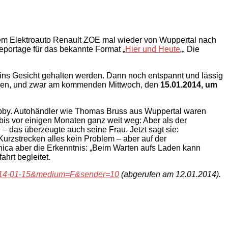
rem Elektroauto Renault ZOE mal wieder von Wuppertal nach
portage für das bekannte Format „
Hier und Heute
„. Die
ins Gesicht gehalten werden. Dann noch entspannt und lässig
zeigen, und zwar am kommenden Mittwoch, den
15.01.2014, um
obby. Autohändler wie Thomas Bruss aus Wuppertal waren
bis vor einigen Monaten ganz weit weg: Aber als der
 das überzeugte auch seine Frau. Jetzt sagt sie:
rzstrecken alles kein Problem – aber auf der
ica aber die Erkenntnis: „Beim Warten aufs Laden kann
hrt begleitet.
2014-01-15&medium=F&sender=10
(abgerufen am 12.01.2014).