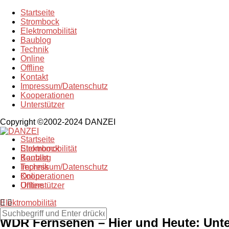
Startseite
Strombock
Elektromobilität
Baublog
Technik
Online
Offline
Kontakt
Impressum/Datenschutz
Kooperationen
Unterstützer
Copyright ©2002-2024 DANZEI
Startseite
Strombock
Elektromobilität
Kontakt
Baublog
Impressum/Datenschutz
Technik
Kooperationen
Online
Unterstützer
Offline
Elektromobilität
WDR Fernsehen – Hier und Heute: Unt