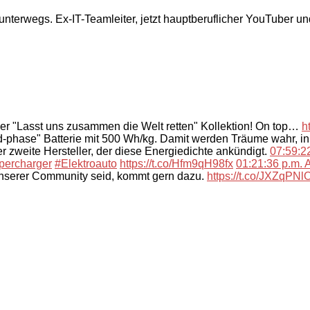
 unterwegs. Ex-IT-Teamleiter, jetzt hauptberuflicher YouTuber u
der "Lasst uns zusammen die Welt retten" Kollektion! On top…
h
-phase" Batterie mit 500 Wh/kg. Damit werden Träume wahr, i
 zweite Hersteller, der diese Energiedichte ankündigt.
07:59:22
percharger
#Elektroauto
https://t.co/Hfm9qH98fx
01:21:36 p.m. A
unserer Community seid, kommt gern dazu.
https://t.co/JXZqPN