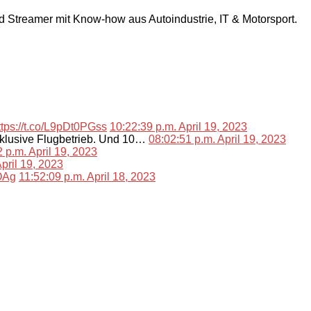
nd Streamer mit Know-how aus Autoindustrie, IT & Motorsport.
ttps://t.co/L9pDt0PGss
10:22:39 p.m. April 19, 2023
nklusive Flugbetrieb. Und 10…
08:02:51 p.m. April 19, 2023
 p.m. April 19, 2023
pril 19, 2023
lOAg
11:52:09 p.m. April 18, 2023