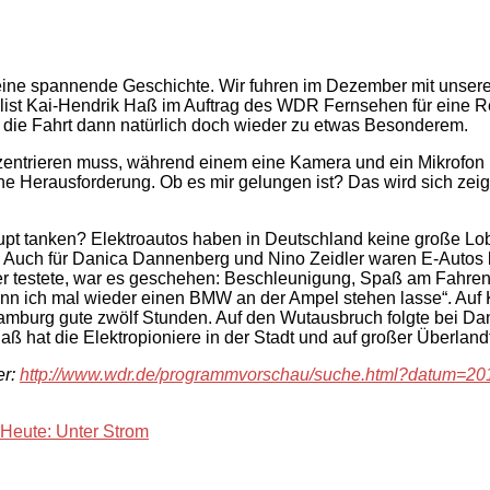
R eine spannende Geschichte. Wir fuhren im Dezember mit unse
ist Kai-Hendrik Haß im Auftrag des WDR Fernsehen für eine Re
 die Fahrt dann natürlich doch wieder zu etwas Besonderem.
zentrieren muss, während einem eine Kamera und ein Mikrofon 
eine Herausforderung. Ob es mir gelungen ist? Das wird sich 
upt tanken? Elektroautos haben in Deutschland keine große L
“. Auch für Danica Dannenberg und Nino Zeidler waren E-Autos 
 testete, war es geschehen: Beschleunigung, Spaß am Fahren –
n ich mal wieder einen BMW an der Ampel stehen lasse“. Auf Ku
mburg gute zwölf Stunden. Auf den Wutausbruch folgte bei Dan
hat die Elektropioniere in der Stadt und auf großer Überlandfa
er:
http://www.wdr.de/programmvorschau/suche.html?datum=
 Heute: Unter Strom