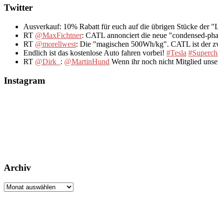
Twitter
Ausverkauf: 10% Rabatt für euch auf die übrigen Stücke der 
RT
@MaxFichtner
: CATL annonciert die neue "condensed-pha
RT
@morellwest
: Die "magischen 500Wh/kg". CATL ist der zwe
Endlich ist das kostenlose Auto fahren vorbei!
#Tesla
#Superch
RT
@Dirk_
:
@MartinHund
Wenn ihr noch nicht Mitglied uns
Instagram
Archiv
Archiv