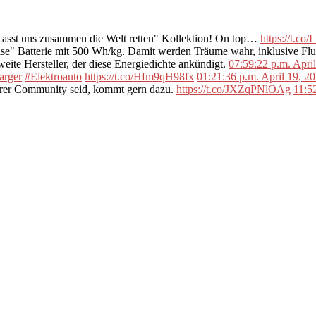
"Lasst uns zusammen die Welt retten" Kollektion! On top…
https://t.c
se" Batterie mit 500 Wh/kg. Damit werden Träume wahr, inklusive F
ite Hersteller, der diese Energiedichte ankündigt.
07:59:22 p.m. Apri
arger
#Elektroauto
https://t.co/Hfm9qH98fx
01:21:36 p.m. April 19, 2
erer Community seid, kommt gern dazu.
https://t.co/JXZqPNlOAg
11:5