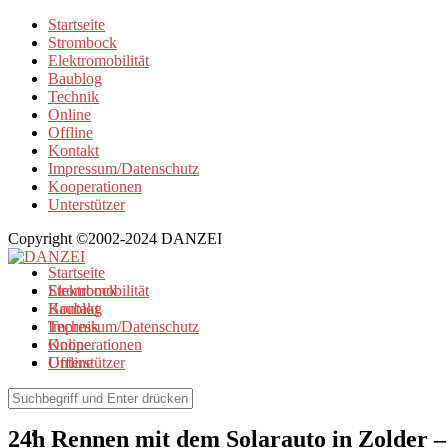
Startseite
Strombock
Elektromobilität
Baublog
Technik
Online
Offline
Kontakt
Impressum/Datenschutz
Kooperationen
Unterstützer
Copyright ©2002-2024 DANZEI
Startseite
Strombock
Elektromobilität
Kontakt
Baublog
Impressum/Datenschutz
Technik
Kooperationen
Online
Unterstützer
Offline
Elektromobilität
24h Rennen mit dem Solarauto in Zolder – 