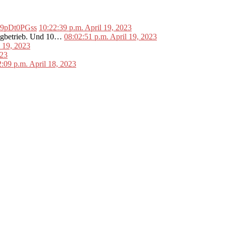
o/L9pDt0PGss
10:22:39 p.m. April 19, 2023
lugbetrieb. Und 10…
08:02:51 p.m. April 19, 2023
l 19, 2023
023
2:09 p.m. April 18, 2023