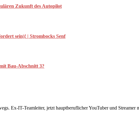
kulären Zukunft des Autopilot
rdert sein)! | Strombocks Senf
mit Bau-Abschnitt 3?
rwegs. Ex-IT-Teamleiter, jetzt hauptberuflicher YouTuber und Streame