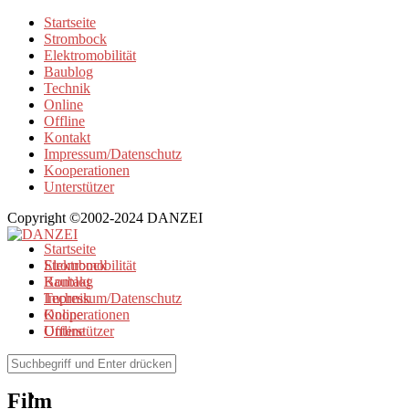
Startseite
Strombock
Elektromobilität
Baublog
Technik
Online
Offline
Kontakt
Impressum/Datenschutz
Kooperationen
Unterstützer
Copyright ©2002-2024 DANZEI
Startseite
Strombock
Elektromobilität
Kontakt
Baublog
Impressum/Datenschutz
Technik
Kooperationen
Online
Unterstützer
Offline
Browse Tag
Film