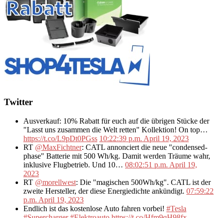
Twitter
Ausverkauf: 10% Rabatt für euch auf die übrigen Stücke der
"Lasst uns zusammen die Welt retten" Kollektion! On top…
https://t.co/L9pDt0PGss
10:22:39 p.m. April 19, 2023
RT
@MaxFichtner
: CATL annonciert die neue "condensed-
phase" Batterie mit 500 Wh/kg. Damit werden Träume wahr,
inklusive Flugbetrieb. Und 10…
08:02:51 p.m. April 19,
2023
RT
@morellwest
: Die "magischen 500Wh/kg". CATL ist der
zweite Hersteller, der diese Energiedichte ankündigt.
07:59:22
p.m. April 19, 2023
Endlich ist das kostenlose Auto fahren vorbei!
#Tesla
#Supercharger
#Elektroauto
https://t.co/Hfm9qH98fx