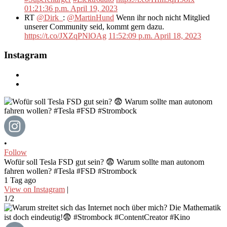
01:21:36 p.m. April 19, 2023
RT
@Dirk_
:
@MartinHund
Wenn ihr noch nicht Mitglied
unserer Community seid, kommt gern dazu.
https://t.co/JXZqPNlOAg
11:52:09 p.m. April 18, 2023
Instagram
•
Follow
Wofür soll Tesla FSD gut sein? 😨 Warum sollte man autonom
fahren wollen? #Tesla #FSD #Strombock
1 Tag ago
View on Instagram
|
1/2