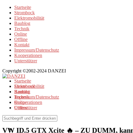
Startseite
Strombock
Elektromobilität
Baublog
Technik
Online
Offline
Kontakt
Impressum/Datenschutz
Kooperationen
Unterstützer
Copyright ©2002-2024 DANZEI
Startseite
Strombock
Elektromobilität
Kontakt
Baublog
Impressum/Datenschutz
Technik
Kooperationen
Online
Unterstützer
Offline
Elektromobilität
VW ID.5 GTX Xcite 🔥 – ZU DUMM, kann m