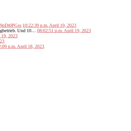
o/L9pDt0PGss
10:22:39 p.m. April 19, 2023
lugbetrieb. Und 10…
08:02:51 p.m. April 19, 2023
l 19, 2023
023
2:09 p.m. April 18, 2023