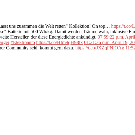
"Lasst uns zusammen die Welt retten" Kollektion! On top…
https://t.c
se" Batterie mit 500 Wh/kg. Damit werden Träume wahr, inklusive F
ite Hersteller, der diese Energiedichte ankündigt.
07:59:22 p.m. Apri
arger
#Elektroauto
https://t.co/Hfm9qH98fx
01:21:36 p.m. April 19, 2
erer Community seid, kommt gern dazu.
https://t.co/JXZqPNlOAg
11:5