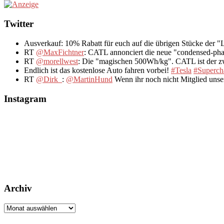
Twitter
Ausverkauf: 10% Rabatt für euch auf die übrigen Stücke der 
RT
@MaxFichtner
: CATL annonciert die neue "condensed-pha
RT
@morellwest
: Die "magischen 500Wh/kg". CATL ist der zwe
Endlich ist das kostenlose Auto fahren vorbei!
#Tesla
#Superch
RT
@Dirk_
:
@MartinHund
Wenn ihr noch nicht Mitglied uns
Instagram
Archiv
Archiv