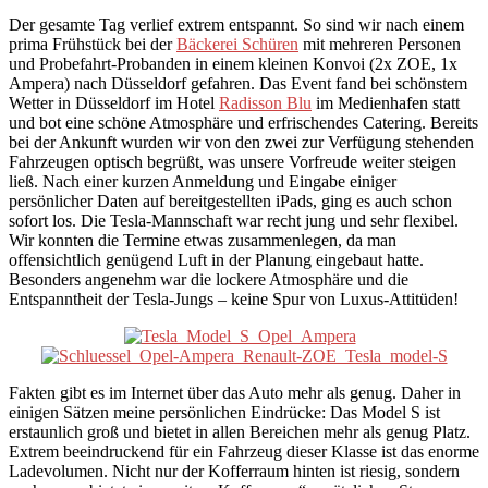
Der gesamte Tag verlief extrem entspannt. So sind wir nach einem
prima Frühstück bei der
Bäckerei Schüren
mit mehreren Personen
und Probefahrt-Probanden in einem kleinen Konvoi (2x ZOE, 1x
Ampera) nach Düsseldorf gefahren. Das Event fand bei schönstem
Wetter in Düsseldorf im Hotel
Radisson Blu
im Medienhafen statt
und bot eine schöne Atmosphäre und erfrischendes Catering. Bereits
bei der Ankunft wurden wir von den zwei zur Verfügung stehenden
Fahrzeugen optisch begrüßt, was unsere Vorfreude weiter steigen
ließ. Nach einer kurzen Anmeldung und Eingabe einiger
persönlicher Daten auf bereitgestellten iPads, ging es auch schon
sofort los. Die Tesla-Mannschaft war recht jung und sehr flexibel.
Wir konnten die Termine etwas zusammenlegen, da man
offensichtlich genügend Luft in der Planung eingebaut hatte.
Besonders angenehm war die lockere Atmosphäre und die
Entspanntheit der Tesla-Jungs – keine Spur von Luxus-Attitüden!
Fakten gibt es im Internet über das Auto mehr als genug. Daher in
einigen Sätzen meine persönlichen Eindrücke: Das Model S ist
erstaunlich groß und bietet in allen Bereichen mehr als genug Platz.
Extrem beeindruckend für ein Fahrzeug dieser Klasse ist das enorme
Ladevolumen. Nicht nur der Kofferraum hinten ist riesig, sondern