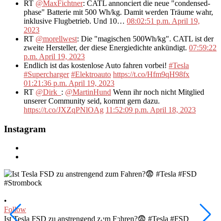
RT
@MaxFichtner
: CATL annonciert die neue "condensed-
phase" Batterie mit 500 Wh/kg. Damit werden Träume wahr,
inklusive Flugbetrieb. Und 10…
08:02:51 p.m. April 19,
2023
RT
@morellwest
: Die "magischen 500Wh/kg". CATL ist der
zweite Hersteller, der diese Energiedichte ankündigt.
07:59:22
p.m. April 19, 2023
Endlich ist das kostenlose Auto fahren vorbei!
#Tesla
#Supercharger
#Elektroauto
https://t.co/Hfm9qH98fx
01:21:36 p.m. April 19, 2023
RT
@Dirk_
:
@MartinHund
Wenn ihr noch nicht Mitglied
unserer Community seid, kommt gern dazu.
https://t.co/JXZqPNlOAg
11:52:09 p.m. April 18, 2023
Instagram
•
•
Follow
F
Ist Tesla FSD zu anstrengend zum Fahren?😨 #Tesla #FSD
W