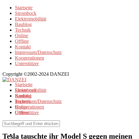
Startseite
Strombock
Elektromobilität
Baublog
Technik
Online
Offline
Kontakt
Impressum/Datenschutz
Kooperationen
Unterstützer
Copyright ©2002-2024 DANZEI
Startseite
Strombock
Elektromobilität
Kontakt
Baublog
Impressum/Datenschutz
Technik
Kooperationen
Online
Unterstützer
Offline
Elektromobilität
Tesla tauschte ihr Model S gegen meinen