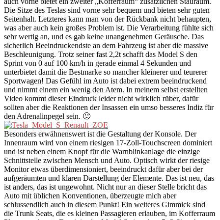
auch vorne bietet ein zweiter „Kofferraum“ zusätzlichen Stauraum.
Die Sitze des Teslas sind vorne sehr bequem und bieten sehr guten
Seitenhalt. Letzteres kann man von der Rückbank nicht behaupten,
was aber auch kein großes Problem ist. Die Verarbeitung fühlte sich
sehr wertig an, und es gab keine unangenehmen Geräusche. Das
sicherlich Beeindruckendste an dem Fahrzeug ist aber die massive
Beschleunigung. Trotz seiner fast 2,2t schafft das Model S den
Sprint von 0 auf 100 km/h in gerade einmal 4 Sekunden und
unterbietet damit die Bestmarke so mancher kleinerer und teurerer
Sportwagen! Das Gefühl im Auto ist dabei extrem beeindruckend
und nimmt einem ein wenig den Atem. In meinem selbst erstellten
Video kommt dieser Eindruck leider nicht wirklich rüber, dafür
sollten aber die Reaktionen der Insassen ein umso besseres Indiz für
den Adrenalinpegel sein. 🙂
Besonders erwähnenswert ist die Gestaltung der Konsole. Der
Innenraum wird von einem riesigen 17-Zoll-Touchscreen dominiert
und ist neben einem Knopf für die Warnblinkanlage die einzige
Schnittstelle zwischen Mensch und Auto. Optisch wirkt der riesige
Monitor etwas überdimensioniert, beeindruckt dafür aber bei der
aufgeräumten und klaren Darstellung der Elemente. Das ist neu, das
ist anders, das ist ungewohnt. Nicht nur an dieser Stelle bricht das
Auto mit üblichen Konventionen, überzeugte mich aber
schlussendlich auch in diesem Punkt! Ein weiteres Gimmick sind
die Trunk Seats, die es kleinen Passagieren erlauben, im Kofferraum