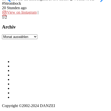
#Strombock
f
20 Stunden ago
2
View on Instagram
|
1/2
2
Archiv
Archiv
Copyright ©2002-2024 DANZEI