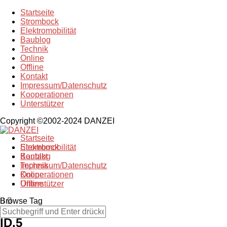
Startseite
Strombock
Elektromobilität
Baublog
Technik
Online
Offline
Kontakt
Impressum/Datenschutz
Kooperationen
Unterstützer
Copyright ©2002-2024 DANZEI
Startseite
Strombock
Elektromobilität
Kontakt
Baublog
Impressum/Datenschutz
Technik
Kooperationen
Online
Unterstützer
Offline
Browse Tag
ID.5