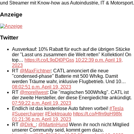
und Streamer mit Know-how aus Autoindustrie, IT & Motorsport.
Anzeige
Twitter
Ausverkauf: 10% Rabatt für euch auf die übrigen Stücke
der "Lasst uns zusammen die Welt retten" Kollektion! On
top…
https://t.co/L9pDt0PGss
10:22:39 p.m. April 19,
2023
RT
@MaxFichtner
: CATL annonciert die neue
"condensed-phase" Batterie mit 500 Wh/kg. Damit
werden Träume wahr, inklusive Flugbetrieb. Und 10…
08:02:51 p.m. April 19, 2023
RT
@morellwest
: Die "magischen 500Wh/kg". CATL ist
der zweite Hersteller, der diese Energiedichte ankündigt.
07:59:22 p.m. April 19, 2023
Endlich ist das kostenlose Auto fahren vorbei!
#Tesla
#Supercharger
#Elektroauto
https://t.co/Hfm9qH98fx
01:21:36 p.m. April 19, 2023
RT
@Dirk_
:
@MartinHund
Wenn ihr noch nicht Mitglied
unserer Community seid, kommt gern dazu.