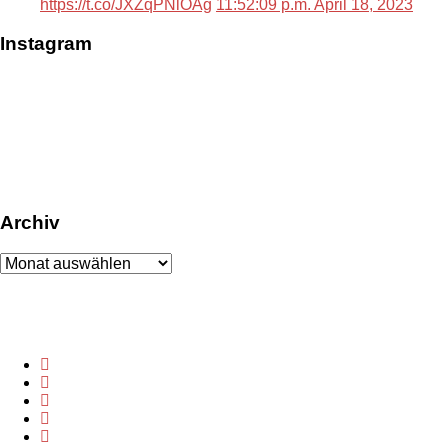
https://t.co/JXZqPNlOAg
11:52:09 p.m. April 18, 2023
Instagram
Archiv
Archiv