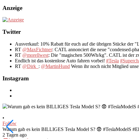
Anzeige
Twitter
Ausverkauf: 10% Rabatt für euch auf die übrigen Stücke der 
RT
@MaxFichtner
: CATL annonciert die neue "condensed-pha
RT
@morellwest
: Die "magischen 500Wh/kg". CATL ist der zwe
Endlich ist das kostenlose Auto fahren vorbei!
#Tesla
#Superch
RT
@Dirk_
:
@MartinHund
Wenn ihr noch nicht Mitglied uns
Instagram
•
Follow
Warum gab es kein BILLIGES Tesla Model S? 😨 #TeslaModelS #El
2 Tagen ago