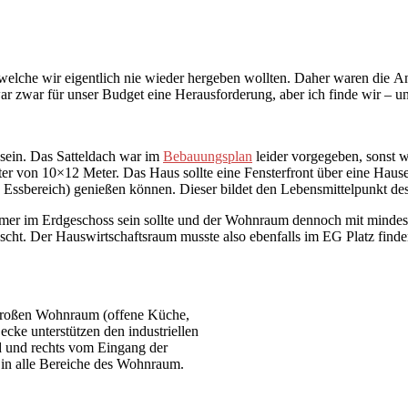
elche wir eigentlich nie wieder hergeben wollten. Daher waren die A
ar zwar für unser Budget eine Herausforderung, aber ich finde wir – 
 sein. Das Satteldach war im
Bebauungsplan
leider vorgegeben, sonst 
er von 10×12 Meter. Das Haus sollte eine Fensterfront über eine Ha
ereich) genießen können. Dieser bildet den Lebensmittelpunkt des Ha
mer im Erdgeschoss sein sollte und der Wohnraum dennoch mit mindest
cht. Der Hauswirtschaftsraum musste also ebenfalls im EG Platz finde
 großen Wohnraum (offene Küche,
cke unterstützen den industriellen
 und rechts vom Eingang der
 in alle Bereiche des Wohnraum.