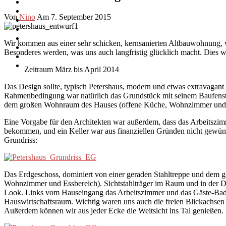
Von
Nino
Am 7. September 2015
Wir kommen aus einer sehr schicken, kernsanierten Altbauwohnung, w
Besonderes werden, was uns auch langfristig glücklich macht. Dies w
Zeitraum März bis April 2014
Das Design sollte, typisch Petershaus, modern und etwas extravagant
Rahmenbedingung war natürlich das Grundstück mit seinem Baufenst
dem großen Wohnraum des Hauses (offene Küche, Wohnzimmer und Essb
Eine Vorgabe für den Architekten war außerdem, dass das Arbeitszim
bekommen, und ein Keller war aus finanziellen Gründen nicht gewüns
Grundriss:
Das Erdgeschoss, dominiert von einer geraden Stahltreppe und dem
Wohnzimmer und Essbereich). Sichtstahlträger im Raum und in der De
Look. Links vom Hauseingang das Arbeitszimmer und das Gäste-Bad
Hauswirtschaftsraum. Wichtig waren uns auch die freien Blickachsen
Außerdem können wir aus jeder Ecke die Weitsicht ins Tal genießen.