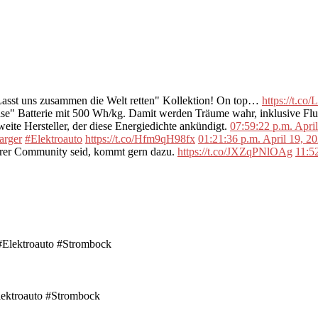
"Lasst uns zusammen die Welt retten" Kollektion! On top…
https://t.c
se" Batterie mit 500 Wh/kg. Damit werden Träume wahr, inklusive F
ite Hersteller, der diese Energiedichte ankündigt.
07:59:22 p.m. Apri
arger
#Elektroauto
https://t.co/Hfm9qH98fx
01:21:36 p.m. April 19, 2
erer Community seid, kommt gern dazu.
https://t.co/JXZqPNlOAg
11:5
ektroauto #Strombock