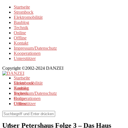
Startseite
Strombock
Elektromobilität
Baublog
Technik
Online
Offline
Kontakt
Impressum/Datenschutz
Kooperationen
Unterstützer
Copyright ©2002-2024 DANZEI
Startseite
Strombock
Elektromobilität
Kontakt
Baublog
Impressum/Datenschutz
Technik
Kooperationen
Online
Unterstützer
Offline
Baublog
Unser Petershaus Folge 3 – Das Haus