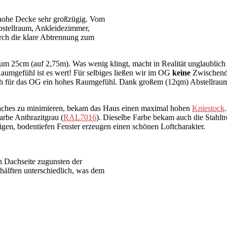
 hohe Decke sehr großzügig. Vom
bstellraum, Ankleidezimmer,
ch die klare Abtrennung zum
25cm (auf 2,75m). Was wenig klingt, macht in Realität unglaublich vi
umgefühl ist es wert! Für selbiges ließen wir im OG
keine
Zwischende
auch für das OG ein hohes Raumgefühl. Dank großem (12qm) Abstellr
ldaches zu minimieren, bekam das Haus einen maximal hohen
Kniestock
arbe Anthrazitgrau (
RAL7016
). Dieselbe Farbe bekam auch die Stahlt
en, bodentiefen Fenster erzeugen einen schönen Loftcharakter.
en Dachseite zugunsten der
hälften unterschiedlich, was dem