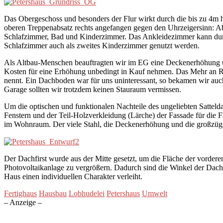
Das Obergeschoss und besonders der Flur wirkt durch die bis zu 4m
oberen Treppenabsatz rechts angefangen gegen den Uhrzeigersinn: A
Schlafzimmer, Bad und Kinderzimmer. Das Ankleidezimmer kann dur
Schlafzimmer auch als zweites Kinderzimmer genutzt werden.
Als Altbau-Menschen beauftragten wir im EG eine Deckenerhöhung um 
Kosten für eine Erhöhung unbedingt in Kauf nehmen. Das Mehr an Ra
nennt. Ein Dachboden war für uns uninteressant, so bekamen wir 
Garage sollten wir trotzdem keinen Stauraum vermissen.
Um die optischen und funktionalen Nachteile des ungeliebten Satte
Fenstern und der Teil-Holzverkleidung (Lärche) der Fassade für die F
im Wohnraum. Der viele Stahl, die Deckenerhöhung und die großzügig
Der Dachfirst wurde aus der Mitte gesetzt, um die Fläche der vorder
Photovoltaikanlage zu vergrößern. Dadurch sind die Winkel der Dach
Haus einen individuellen Charakter verleiht.
Fertighaus
Hausbau
Lobhudelei
Petershaus
Umwelt
– Anzeige –