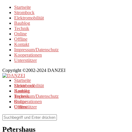
Startseite
Strombock
Elektromobilität
Baublog
Technik
Online
Offline
Kontakt
Impressum/Datenschutz
Kooperationen
Unterstützer
Copyright ©2002-2024 DANZEI
Startseite
Strombock
Elektromobilität
Kontakt
Baublog
Impressum/Datenschutz
Technik
Kooperationen
Online
Unterstützer
Offline
Browse Tag
Petershaus