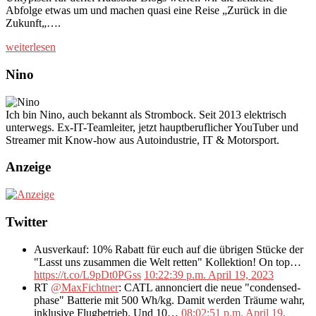
Abfolge etwas um und machen quasi eine Reise „Zurück in die
Zukunft„….
weiterlesen
Nino
Ich bin Nino, auch bekannt als Strombock. Seit 2013 elektrisch
unterwegs. Ex-IT-Teamleiter, jetzt hauptberuflicher YouTuber und
Streamer mit Know-how aus Autoindustrie, IT & Motorsport.
Anzeige
Twitter
Ausverkauf: 10% Rabatt für euch auf die übrigen Stücke der
"Lasst uns zusammen die Welt retten" Kollektion! On top…
https://t.co/L9pDt0PGss
10:22:39 p.m. April 19, 2023
RT
@MaxFichtner
: CATL annonciert die neue "condensed-
phase" Batterie mit 500 Wh/kg. Damit werden Träume wahr,
inklusive Flugbetrieb. Und 10…
08:02:51 p.m. April 19,