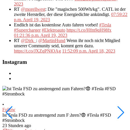
2023
RT
@morellwest
: Die "magischen 500Wh/kg". CATL ist der
zweite Hersteller, der diese Energiedichte ankündigt.
07:59:22
p.m. April 19, 2023
Endlich ist das kostenlose Auto fahren vorbei!
#Tesla
#Supercharger
#Elektroauto
https://t.co/Hfm9qH98fx
01:21:36 p.m. April 19, 2023
RT
@Dirk_
:
@MartinHund
Wenn ihr noch nicht Mitglied
unserer Community seid, kommt gern dazu.
https://t.co/JXZqPNlOAg
11:52:09 p.m. April 18, 2023
Instagram
•
•
Follow
F
Ist Tesla FSD zu anstrengend zum Fahren?😨 #Tesla #FSD
W
#Strombock
f
23 Stunden ago
2