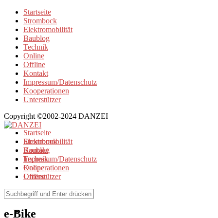
Startseite
Strombock
Elektromobilität
Baublog
Technik
Online
Offline
Kontakt
Impressum/Datenschutz
Kooperationen
Unterstützer
Copyright ©2002-2024 DANZEI
Startseite
Strombock
Elektromobilität
Kontakt
Baublog
Impressum/Datenschutz
Technik
Kooperationen
Online
Unterstützer
Offline
Browse Tag
e-Bike