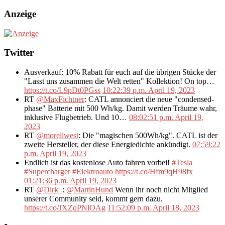
Anzeige
Twitter
Ausverkauf: 10% Rabatt für euch auf die übrigen Stücke der
"Lasst uns zusammen die Welt retten" Kollektion! On top…
https://t.co/L9pDt0PGss
10:22:39 p.m. April 19, 2023
RT
@MaxFichtner
: CATL annonciert die neue "condensed-
phase" Batterie mit 500 Wh/kg. Damit werden Träume wahr,
inklusive Flugbetrieb. Und 10…
08:02:51 p.m. April 19,
2023
RT
@morellwest
: Die "magischen 500Wh/kg". CATL ist der
zweite Hersteller, der diese Energiedichte ankündigt.
07:59:22
p.m. April 19, 2023
Endlich ist das kostenlose Auto fahren vorbei!
#Tesla
#Supercharger
#Elektroauto
https://t.co/Hfm9qH98fx
01:21:36 p.m. April 19, 2023
RT
@Dirk_
:
@MartinHund
Wenn ihr noch nicht Mitglied
unserer Community seid, kommt gern dazu.
https://t.co/JXZqPNlOAg
11:52:09 p.m. April 18, 2023