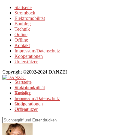
Startseite
Strombock
Elektromobilität
Baublog
Technik
Online
Offline
Kontakt
Impressum/Datenschutz
Kooperationen
Unterstützer
Copyright ©2002-2024 DANZEI
Startseite
Strombock
Elektromobilität
Kontakt
Baublog
Impressum/Datenschutz
Technik
Kooperationen
Online
Unterstützer
Offline
Browse alle Artikel von