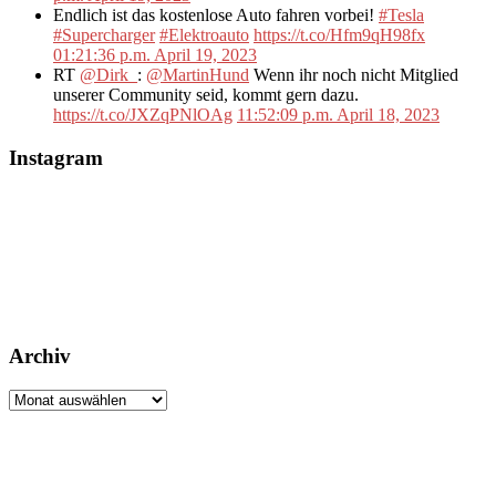
Endlich ist das kostenlose Auto fahren vorbei!
#Tesla
#Supercharger
#Elektroauto
https://t.co/Hfm9qH98fx
01:21:36 p.m. April 19, 2023
RT
@Dirk_
:
@MartinHund
Wenn ihr noch nicht Mitglied
unserer Community seid, kommt gern dazu.
https://t.co/JXZqPNlOAg
11:52:09 p.m. April 18, 2023
Instagram
Archiv
Archiv