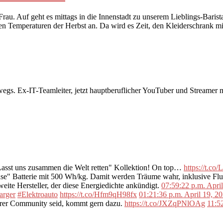
 Frau. Auf geht es mittags in die Innenstadt zu unserem Lieblings-Bar
enden Temperaturen der Herbst an. Da wird es Zeit, den Kleiderschrank
rwegs. Ex-IT-Teamleiter, jetzt hauptberuflicher YouTuber und Streame
"Lasst uns zusammen die Welt retten" Kollektion! On top…
https://t.c
se" Batterie mit 500 Wh/kg. Damit werden Träume wahr, inklusive F
ite Hersteller, der diese Energiedichte ankündigt.
07:59:22 p.m. Apri
arger
#Elektroauto
https://t.co/Hfm9qH98fx
01:21:36 p.m. April 19, 2
erer Community seid, kommt gern dazu.
https://t.co/JXZqPNlOAg
11:5