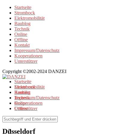
Startseite
Strombock
Elektromobilität
Baublog
Technik
Online
Offline
Kontakt
Impressum/Datenschutz
Kooperationen
Unterstützer
Copyright ©2002-2024 DANZEI
Startseite
Strombock
Elektromobilität
Kontakt
Baublog
Impressum/Datenschutz
Technik
Kooperationen
Online
Unterstützer
Offline
Browse Tag
Düsseldorf