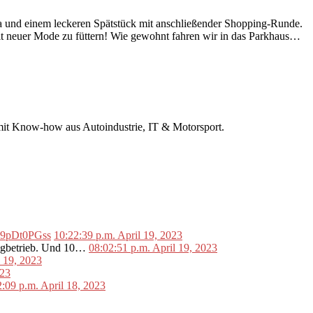
ista und einem leckeren Spätstück mit anschließender Shopping-Runde.
 mit neuer Mode zu füttern! Wie gewohnt fahren wir in das Parkhaus…
r mit Know-how aus Autoindustrie, IT & Motorsport.
o/L9pDt0PGss
10:22:39 p.m. April 19, 2023
lugbetrieb. Und 10…
08:02:51 p.m. April 19, 2023
l 19, 2023
023
2:09 p.m. April 18, 2023