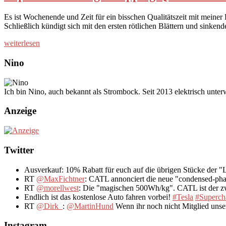
Es ist Wochenende und Zeit für ein bisschen Qualitätszeit mit meiner
Schließlich kündigt sich mit den ersten rötlichen Blättern und sink
weiterlesen
Nino
Ich bin Nino, auch bekannt als Strombock. Seit 2013 elektrisch unte
Anzeige
Twitter
Ausverkauf: 10% Rabatt für euch auf die übrigen Stücke der 
RT
@MaxFichtner
: CATL annonciert die neue "condensed-pha
RT
@morellwest
: Die "magischen 500Wh/kg". CATL ist der zwe
Endlich ist das kostenlose Auto fahren vorbei!
#Tesla
#Superch
RT
@Dirk_
:
@MartinHund
Wenn ihr noch nicht Mitglied uns
Instagram