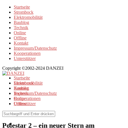
Startseite
Strombock
Elektromobilität
Baublog
Technik
Online
Offline
Kontakt
Impressum/Datenschutz
Kooperationen
Unterstützer
Copyright ©2002-2024 DANZEI
Startseite
Strombock
Elektromobilität
Kontakt
Baublog
Impressum/Datenschutz
Technik
Kooperationen
Online
Unterstützer
Offline
Elektromobilität
Polestar 2 – ein neuer Stern am