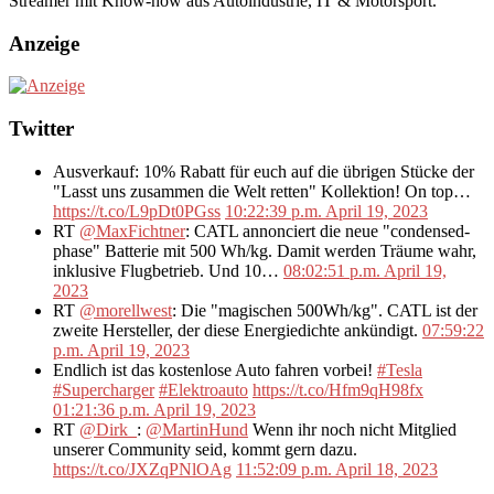
Streamer mit Know-how aus Autoindustrie, IT & Motorsport.
Anzeige
Twitter
Ausverkauf: 10% Rabatt für euch auf die übrigen Stücke der
"Lasst uns zusammen die Welt retten" Kollektion! On top…
https://t.co/L9pDt0PGss
10:22:39 p.m. April 19, 2023
RT
@MaxFichtner
: CATL annonciert die neue "condensed-
phase" Batterie mit 500 Wh/kg. Damit werden Träume wahr,
inklusive Flugbetrieb. Und 10…
08:02:51 p.m. April 19,
2023
RT
@morellwest
: Die "magischen 500Wh/kg". CATL ist der
zweite Hersteller, der diese Energiedichte ankündigt.
07:59:22
p.m. April 19, 2023
Endlich ist das kostenlose Auto fahren vorbei!
#Tesla
#Supercharger
#Elektroauto
https://t.co/Hfm9qH98fx
01:21:36 p.m. April 19, 2023
RT
@Dirk_
:
@MartinHund
Wenn ihr noch nicht Mitglied
unserer Community seid, kommt gern dazu.
https://t.co/JXZqPNlOAg
11:52:09 p.m. April 18, 2023