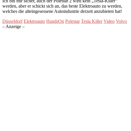
Ich bin mir sicher, auch der Polestar 2 wird kein „Tesla-Killer“
werden, aber er schickt sich an, das beste Elektroauto zu werden,
welches die alteingesessene Autoindustrie derzeit anzubieten hat!
Düsseldorf
Elektroauto
HandsOn
Polestar
Tesla Killer
Video
Volvo
– Anzeige –