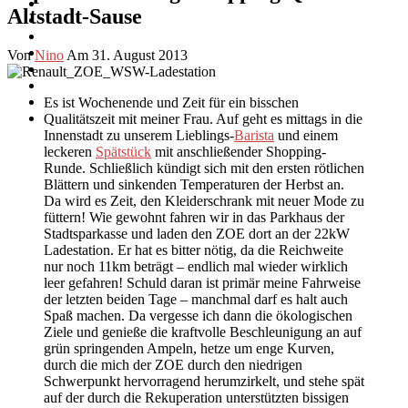
Altstadt-Sause
Von
Nino
Am 31. August 2013
Es ist Wochenende und Zeit für ein bisschen
Qualitätszeit mit meiner Frau. Auf geht es mittags in die
Innenstadt zu unserem Lieblings-
Barista
und einem
leckeren
Spätstück
mit anschließender Shopping-
Runde. Schließlich kündigt sich mit den ersten rötlichen
Blättern und sinkenden Temperaturen der Herbst an.
Da wird es Zeit, den Kleiderschrank mit neuer Mode zu
füttern! Wie gewohnt fahren wir in das Parkhaus der
Stadtsparkasse und laden den ZOE dort an der 22kW
Ladestation. Er hat es bitter nötig, da die Reichweite
nur noch 11km beträgt – endlich mal wieder wirklich
leer gefahren! Schuld daran ist primär meine Fahrweise
der letzten beiden Tage – manchmal darf es halt auch
Spaß machen. Da vergesse ich dann die ökologischen
Ziele und genieße die kraftvolle Beschleunigung an auf
grün springenden Ampeln, hetze um enge Kurven,
durch die mich der ZOE durch den niedrigen
Schwerpunkt hervorragend herumzirkelt, und stehe spät
auf der durch die Rekuperation unterstützten bissigen