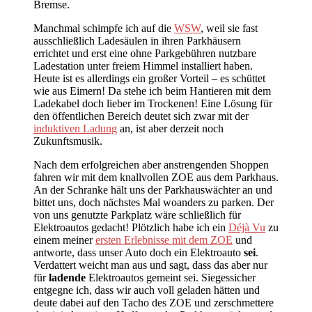
Bremse.
Manchmal schimpfe ich auf die
WSW
, weil sie fast
ausschließlich Ladesäulen in ihren Parkhäusern
errichtet und erst eine ohne Parkgebühren nutzbare
Ladestation unter freiem Himmel installiert haben.
Heute ist es allerdings ein großer Vorteil – es schüttet
wie aus Eimern! Da stehe ich beim Hantieren mit dem
Ladekabel doch lieber im Trockenen! Eine Lösung für
den öffentlichen Bereich deutet sich zwar mit der
induktiven Ladung
an, ist aber derzeit noch
Zukunftsmusik.
Nach dem erfolgreichen aber anstrengenden Shoppen
fahren wir mit dem knallvollen ZOE aus dem Parkhaus.
An der Schranke hält uns der Parkhauswächter an und
bittet uns, doch nächstes Mal woanders zu parken. Der
von uns genutzte Parkplatz wäre schließlich für
Elektroautos gedacht! Plötzlich habe ich ein
Déjà Vu
zu
einem meiner
ersten Erlebnisse mit dem ZOE
und
antworte, dass unser Auto doch ein Elektroauto
sei
.
Verdattert weicht man aus und sagt, dass das aber nur
für
ladende
Elektroautos gemeint sei. Siegessicher
entgegne ich, dass wir auch voll geladen hätten und
deute dabei auf den Tacho des ZOE und zerschmettere