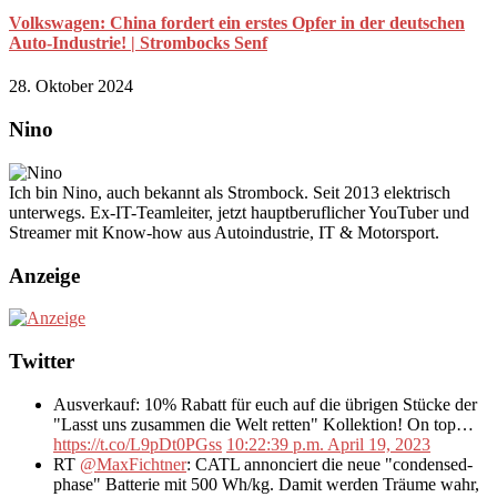
Volkswagen: China fordert ein erstes Opfer in der deutschen
Auto-Industrie! | Strombocks Senf
28. Oktober 2024
Nino
Ich bin Nino, auch bekannt als Strombock. Seit 2013 elektrisch
unterwegs. Ex-IT-Teamleiter, jetzt hauptberuflicher YouTuber und
Streamer mit Know-how aus Autoindustrie, IT & Motorsport.
Anzeige
Twitter
Ausverkauf: 10% Rabatt für euch auf die übrigen Stücke der
"Lasst uns zusammen die Welt retten" Kollektion! On top…
https://t.co/L9pDt0PGss
10:22:39 p.m. April 19, 2023
RT
@MaxFichtner
: CATL annonciert die neue "condensed-
phase" Batterie mit 500 Wh/kg. Damit werden Träume wahr,