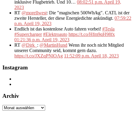
inklusive Flugbetrieb. Und 10…
08:02:51 p.m. April 19,
2023
RT
@morellwest
: Die "magischen 500Wh/kg". CATL ist der
zweite Hersteller, der diese Energiedichte ankündigt.
07:59:22
p.m. April 19, 2023
Endlich ist das kostenlose Auto fahren vorbei!
#Tesla
#Supercharger
#Elektroauto
https://t.co/Hfm9qH98fx
01:21:36 p.m. April 19, 2023
RT
@Dirk_
:
@MartinHund
Wenn ihr noch nicht Mitglied
unserer Community seid, kommt gern dazu.
https://t.co/JXZqPNlOAg
11:52:09 p.m. April 18, 2023
Instagram
Archiv
Archiv