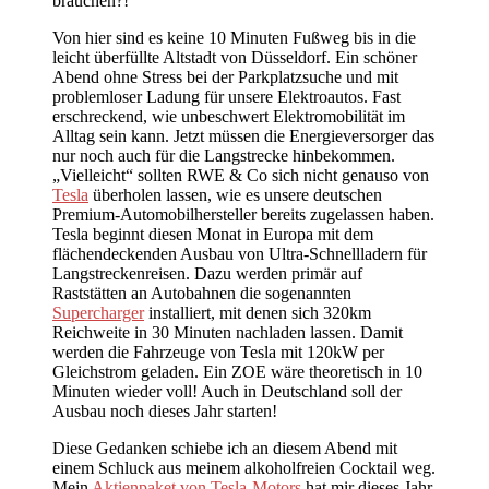
brauchen?!
Von hier sind es keine 10 Minuten Fußweg bis in die
leicht überfüllte Altstadt von Düsseldorf. Ein schöner
Abend ohne Stress bei der Parkplatzsuche und mit
problemloser Ladung für unsere Elektroautos. Fast
erschreckend, wie unbeschwert Elektromobilität im
Alltag sein kann. Jetzt müssen die Energieversorger das
nur noch auch für die Langstrecke hinbekommen.
„Vielleicht“ sollten RWE & Co sich nicht genauso von
Tesla
überholen lassen, wie es unsere deutschen
Premium-Automobilhersteller bereits zugelassen haben.
Tesla beginnt diesen Monat in Europa mit dem
flächendeckenden Ausbau von Ultra-Schnellladern für
Langstreckenreisen. Dazu werden primär auf
Raststätten an Autobahnen die sogenannten
Supercharger
installiert, mit denen sich 320km
Reichweite in 30 Minuten nachladen lassen. Damit
werden die Fahrzeuge von Tesla mit 120kW per
Gleichstrom geladen. Ein ZOE wäre theoretisch in 10
Minuten wieder voll! Auch in Deutschland soll der
Ausbau noch dieses Jahr starten!
Diese Gedanken schiebe ich an diesem Abend mit
einem Schluck aus meinem alkoholfreien Cocktail weg.
Mein
Aktienpaket von Tesla-Motors
hat mir dieses Jahr