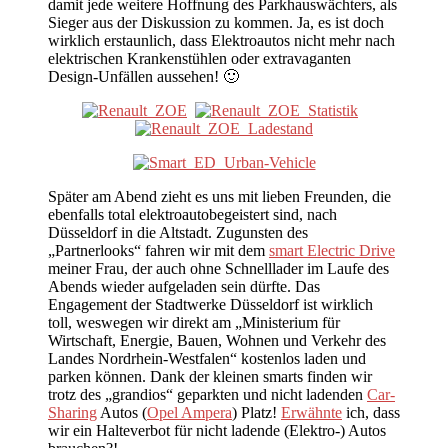
damit jede weitere Hoffnung des Parkhauswächters, als
Sieger aus der Diskussion zu kommen. Ja, es ist doch
wirklich erstaunlich, dass Elektroautos nicht mehr nach
elektrischen Krankenstühlen oder extravaganten
Design-Unfällen aussehen! 🙂
Später am Abend zieht es uns mit lieben Freunden, die
ebenfalls total elektroautobegeistert sind, nach
Düsseldorf in die Altstadt. Zugunsten des
„Partnerlooks“ fahren wir mit dem
smart Electric Drive
meiner Frau, der auch ohne Schnelllader im Laufe des
Abends wieder aufgeladen sein dürfte. Das
Engagement der Stadtwerke Düsseldorf ist wirklich
toll, weswegen wir direkt am „Ministerium für
Wirtschaft, Energie, Bauen, Wohnen und Verkehr des
Landes Nordrhein-Westfalen“ kostenlos laden und
parken können. Dank der kleinen smarts finden wir
trotz des „grandios“ geparkten und nicht ladenden
Car-
Sharing
Autos (
Opel Ampera
) Platz!
Erwähnte
ich, dass
wir ein Halteverbot für nicht ladende (Elektro-) Autos