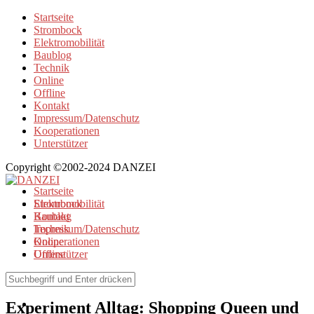
Startseite
Strombock
Elektromobilität
Baublog
Technik
Online
Offline
Kontakt
Impressum/Datenschutz
Kooperationen
Unterstützer
Copyright ©2002-2024 DANZEI
Startseite
Strombock
Elektromobilität
Kontakt
Baublog
Impressum/Datenschutz
Technik
Kooperationen
Online
Unterstützer
Offline
Elektromobilität
Experiment Alltag: Shopping Queen und