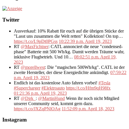
Twitter
Ausverkauf: 10% Rabatt für euch auf die übrigen Stücke der
"Lasst uns zusammen die Welt retten" Kollektion! On top…
https://t.co/L9pDt0PGss
10:22:39 p.m. April 19, 2023
RT
@MaxFichtner
: CATL annonciert die neue "condensed-
phase" Batterie mit 500 Wh/kg. Damit werden Träume wahr,
inklusive Flugbetrieb. Und 10…
08:02:51 p.m. April 19,
2023
RT
@morellwest
: Die "magischen 500Wh/kg". CATL ist der
zweite Hersteller, der diese Energiedichte ankündigt.
07:59:22
p.m. April 19, 2023
Endlich ist das kostenlose Auto fahren vorbei!
#Tesla
#Supercharger
#Elektroauto
https://t.co/Hfm9qH98fx
01:21:36 p.m. April 19, 2023
RT
@Dirk_
:
@MartinHund
Wenn ihr noch nicht Mitglied
unserer Community seid, kommt gern dazu.
https://t.co/JXZqPNlOAg
11:52:09 p.m. April 18, 2023
Instagram