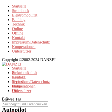
Startseite
Strombock
Elektromobilität
Baublog
Technik
Online
Offline
Kontakt
Impressum/Datenschutz
Kooperationen
Unterstützer
Copyright ©2002-2024 DANZEI
Startseite
Strombock
Elektromobilität
Kontakt
Baublog
Impressum/Datenschutz
Technik
Kooperationen
Online
Unterstützer
Offline
Browse Tag
Autopilot