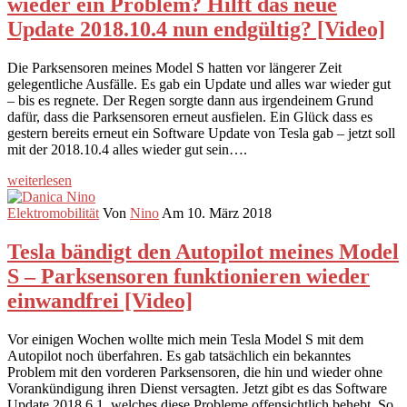
wieder ein Problem? Hilft das neue
Update 2018.10.4 nun endgültig? [Video]
Die Parksensoren meines Model S hatten vor längerer Zeit
gelegentliche Ausfälle. Es gab ein Update und alles war wieder gut
– bis es regnete. Der Regen sorgte dann aus irgendeinem Grund
dafür, dass die Parksensoren erneut ausfielen. Ein Glück dass es
gestern bereits erneut ein Software Update von Tesla gab – jetzt soll
mit der 2018.10.4 alles wieder gut sein….
weiterlesen
Elektromobilität
Von
Nino
Am 10. März 2018
Tesla bändigt den Autopilot meines Model
S – Parksensoren funktionieren wieder
einwandfrei [Video]
Vor einigen Wochen wollte mich mein Tesla Model S mit dem
Autopilot noch überfahren. Es gab tatsächlich ein bekanntes
Problem mit den vorderen Parksensoren, die hin und wieder ohne
Vorankündigung ihren Dienst versagten. Jetzt gibt es das Software
Update 2018.6.1, welches diese Probleme offensichtlich behebt. So