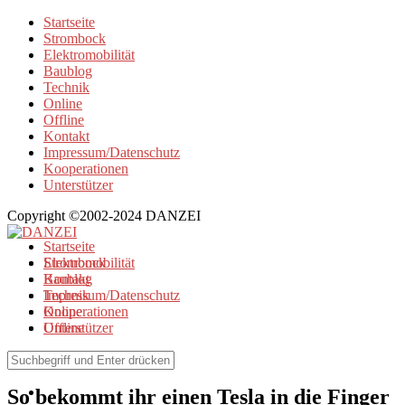
Startseite
Strombock
Elektromobilität
Baublog
Technik
Online
Offline
Kontakt
Impressum/Datenschutz
Kooperationen
Unterstützer
Copyright ©2002-2024 DANZEI
Startseite
Strombock
Elektromobilität
Kontakt
Baublog
Impressum/Datenschutz
Technik
Kooperationen
Online
Unterstützer
Offline
Elektromobilität
So bekommt ihr einen Tesla in die Finger