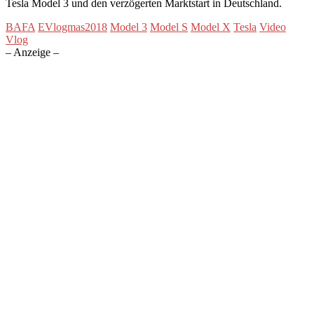
Tesla Model 3 und den verzögerten Marktstart in Deutschland.
BAFA
EVlogmas2018
Model 3
Model S
Model X
Tesla
Video
Vlog
– Anzeige –