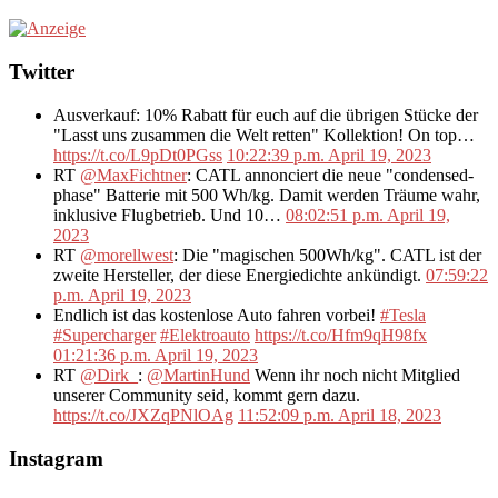
Twitter
Ausverkauf: 10% Rabatt für euch auf die übrigen Stücke der
"Lasst uns zusammen die Welt retten" Kollektion! On top…
https://t.co/L9pDt0PGss
10:22:39 p.m. April 19, 2023
RT
@MaxFichtner
: CATL annonciert die neue "condensed-
phase" Batterie mit 500 Wh/kg. Damit werden Träume wahr,
inklusive Flugbetrieb. Und 10…
08:02:51 p.m. April 19,
2023
RT
@morellwest
: Die "magischen 500Wh/kg". CATL ist der
zweite Hersteller, der diese Energiedichte ankündigt.
07:59:22
p.m. April 19, 2023
Endlich ist das kostenlose Auto fahren vorbei!
#Tesla
#Supercharger
#Elektroauto
https://t.co/Hfm9qH98fx
01:21:36 p.m. April 19, 2023
RT
@Dirk_
:
@MartinHund
Wenn ihr noch nicht Mitglied
unserer Community seid, kommt gern dazu.
https://t.co/JXZqPNlOAg
11:52:09 p.m. April 18, 2023
Instagram