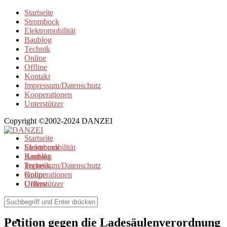
Startseite
Strombock
Elektromobilität
Baublog
Technik
Online
Offline
Kontakt
Impressum/Datenschutz
Kooperationen
Unterstützer
Copyright ©2002-2024 DANZEI
Startseite
Strombock
Elektromobilität
Kontakt
Baublog
Impressum/Datenschutz
Technik
Kooperationen
Online
Unterstützer
Offline
Elektromobilität
Petition gegen die Ladesäulenverordnung