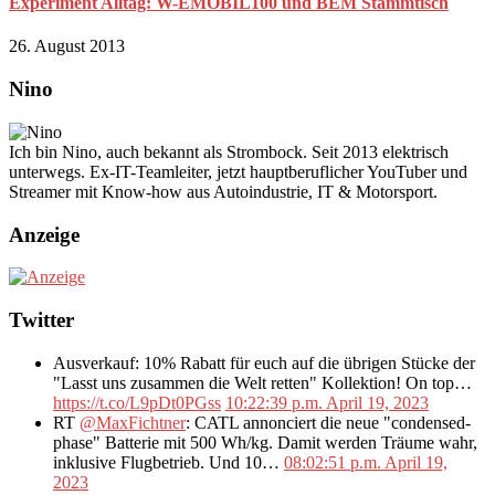
Experiment Alltag: W-EMOBIL100 und BEM Stammtisch
26. August 2013
Nino
Ich bin Nino, auch bekannt als Strombock. Seit 2013 elektrisch
unterwegs. Ex-IT-Teamleiter, jetzt hauptberuflicher YouTuber und
Streamer mit Know-how aus Autoindustrie, IT & Motorsport.
Anzeige
Twitter
Ausverkauf: 10% Rabatt für euch auf die übrigen Stücke der
"Lasst uns zusammen die Welt retten" Kollektion! On top…
https://t.co/L9pDt0PGss
10:22:39 p.m. April 19, 2023
RT
@MaxFichtner
: CATL annonciert die neue "condensed-
phase" Batterie mit 500 Wh/kg. Damit werden Träume wahr,
inklusive Flugbetrieb. Und 10…
08:02:51 p.m. April 19,
2023