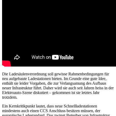
Die Ladesäulenverordnung soll gewisse Rahmenbedingungen für
neu aufgebaute Ladestationen bieten. Im Grunde eine gute Idee,
enthält sie leider Vorgaben, die zur Verlangsamung des Aufbaus
neuer Infrastruktur führt. Daher wird sie auch seit Jahren heiss in der
Elektroauto-Szene diskutiert – gekommen ist sie letztes Jahr
trotzdem.
Ein Kernkritikpunkt lautet, dass neue Schnellladestationen
mindestens auch einen CCS Anschluss besitzen müssen, der
europäische Ladestandard. Das zwingt Betreiber von Infrastruktur