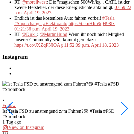
RT
@morellwest
: Die "magischen 500Wh/kg". CATL ist der
zweite Hersteller, der diese Energiedichte ankündigt.
07:59:22
p.m. April 19, 2023
Endlich ist das kostenlose Auto fahren vorbei!
#Tesla
#Supercharger
#Elektroauto
https://t.co/Hfm9qH98fx
01:21:36 p.m. April 19, 2023
RT
@Dirk_
:
@MartinHund
Wenn ihr noch nicht Mitglied
unserer Community seid, kommt gern dazu.
https://t.co/JXZqPNlOAg
11:52:09 p.m. April 18, 2023
Instagram
•
•
Follow
F
Ist Tesla FSD zu anstrengend zum Fahren?😨 #Tesla #FSD
W
#Strombock
f
1 Tag ago
2
View on Instagram
|
1/2
2