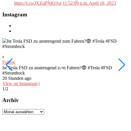
https://t.co/JXZqPNlOAg
11:52:09 p.m. April 18, 2023
Instagram
•
•
Follow
F
Ist Tesla FSD zu anstrengend zum Fahren?😨 #Tesla #FSD
W
#Strombock
f
20 Stunden ago
2
View on Instagram
|
V
1/2
2
Archiv
Archiv