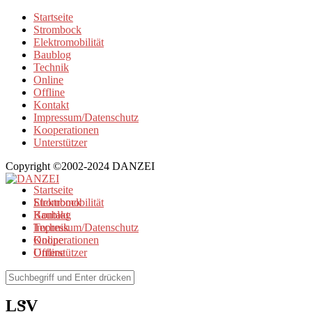
Startseite
Strombock
Elektromobilität
Baublog
Technik
Online
Offline
Kontakt
Impressum/Datenschutz
Kooperationen
Unterstützer
Copyright ©2002-2024 DANZEI
Startseite
Strombock
Elektromobilität
Kontakt
Baublog
Impressum/Datenschutz
Technik
Kooperationen
Online
Unterstützer
Offline
Browse Tag
LSV