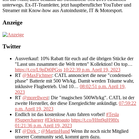
unterwegs. Ex-IT-Teamleiter, jetzt hauptberuflicher YouTuber und
Streamer mit Know-how aus Autoindustrie, IT & Motorsport.
Anzeige
Twitter
Ausverkauf: 10% Rabatt für euch auf die übrigen Stücke der
"Lasst uns zusammen die Welt retten" Kollektion! On top…
https://t.co/L9pDt0PGss
10:22:39 p.m. April 19, 2023
RT
@MaxFichtner
: CATL annonciert die neue "condensed-
phase" Batterie mit 500 Wh/kg. Damit werden Träume wahr,
inklusive Flugbetrieb. Und 10…
08:02:51 p.m. April 19,
2023
RT
@morellwest
: Die "magischen 500Wh/kg". CATL ist der
zweite Hersteller, der diese Energiedichte ankündigt.
07:59:22
p.m. April 19, 2023
Endlich ist das kostenlose Auto fahren vorbei!
#Tesla
#Supercharger
#Elektroauto
https://t.co/Hfm9qH98fx
01:21:36 p.m. April 19, 2023
RT
@Dirk_
:
@MartinHund
Wenn ihr noch nicht Mitglied
unserer Community seid, kommt gern dazu.