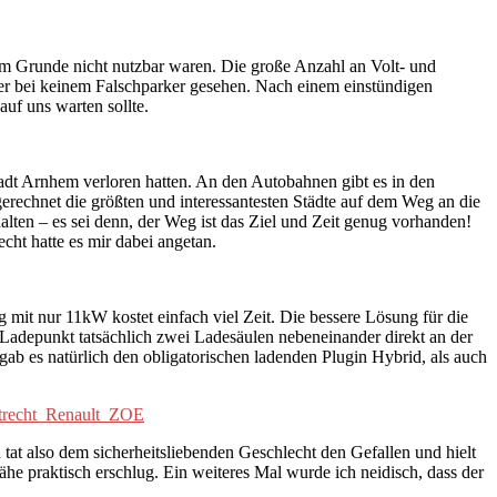
em Grunde nicht nutzbar waren. Die große Anzahl an Volt- und
ider bei keinem Falschparker gesehen. Nach einem einstündigen
uf uns warten sollte.
tadt Arnhem verloren hatten. An den Autobahnen gibt es in den
erechnet die größten und interessantesten Städte auf dem Weg an die
lten – es sei denn, der Weg ist das Ziel und Zeit genug vorhanden!
cht hatte es mir dabei angetan.
 mit nur 11kW kostet einfach viel Zeit. Die bessere Lösung für die
Ladepunkt tatsächlich zwei Ladesäulen nebeneinander direkt an der
 gab es natürlich den obligatorischen ladenden Plugin Hybrid, als auch
tat also dem sicherheitsliebenden Geschlecht den Gefallen und hielt
ähe praktisch erschlug. Ein weiteres Mal wurde ich neidisch, dass der