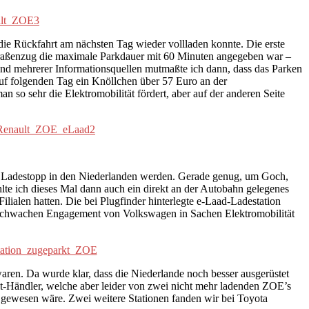
ie Rückfahrt am nächsten Tag wieder vollladen konnte. Die erste
Straßenzug die maximale Parkdauer mit 60 Minuten angegeben war –
und mehrerer Informationsquellen mutmaßte ich dann, dass das Parken
rauf folgenden Tag ein Knöllchen über 57 Euro an der
 so sehr die Elektromobilität fördert, aber auf der anderen Seite
zer Ladestopp in den Niederlanden werden. Gerade genug, um Goch,
te ich dieses Mal dann auch ein direkt an der Autobahn gelegenes
ilialen hatten. Die bei Plugfinder hinterlegte e-Laad-Ladestation
em schwachen Engagement von Volkswagen in Sachen Elektromobilität
waren. Da wurde klar, dass die Niederlande noch besser ausgerüstet
ult-Händler, welche aber leider von zwei nicht mehr ladenden ZOE’s
r gewesen wäre. Zwei weitere Stationen fanden wir bei Toyota