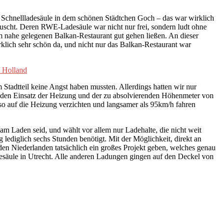
de Schnellladesäule in dem schönen Städtchen Goch – das war wirklich
äuscht. Deren RWE-Ladesäule war nicht nur frei, sondern ludt ohne
nahe gelegenen Balkan-Restaurant gut gehen ließen. An dieser
irklich sehr schön da, und nicht nur das Balkan-Restaurant war
 Stadtteil keine Angst haben mussten. Allerdings hatten wir nur
rch den Einsatz der Heizung und der zu absolvierenden Höhenmeter von
so auf die Heizung verzichten und langsamer als 95km/h fahren
am Laden seid, und wählt vor allem nur Ladehalte, die nicht weit
ediglich sechs Stunden benötigt. Mit der Möglichkeit, direkt an
 den Niederlanden tatsächlich ein großes Projekt geben, welches genau
desäule in Utrecht. Alle anderen Ladungen gingen auf den Deckel von