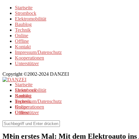
Startseite
Strombock
Elektromobilität
Baublog
Technik
Online
Offline
Kontakt
Impressum/Datenschutz
Kooperationen
Unterstützer
Copyright ©2002-2024 DANZEI
Startseite
Strombock
Elektromobilität
Kontakt
Baublog
Impressum/Datenschutz
Technik
Kooperationen
Online
Unterstützer
Offline
Elektromobilität
Mein erstes Mal: Mit dem Elektroauto ins