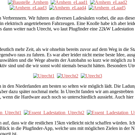
n Verbrennern. Wir fuhren an diversen Ladesäulen vorbei, die aus dies
ein elektrisch angetriebenen Fahrzeugen. Eine Knolle habe ich aber le
 dann weiter nach Utrecht, wo laut Plugfinder eine 22kW Ladestation a
eutlich mehr Zeit, als wir ohnehin bereits zuvor auf dem Weg in die S
gendwo raus zu fahren. Es war aber leider nicht meine beste Idee, ausg
auswählen und die Wege abseits der Autobahn so kurz wie möglich zu ha
ktiv sind und die wir sonst wohl niemals besucht hätten. Besonders Utre
 in den Niederlanden am besten so selten wie möglich lädt. Die Ladung
er dazu später nochmal mehr. In Utrecht fanden wir am angestrebten 
cht, wenn die Hardware auch noch so unterschiedlich aussieht. Auch hier
, dass wir die restlichen 15km vielleicht nicht schaffen würden. Ich 
 Blick in die Plugfinder-App, welche uns mit möglichen Zielen in der N
weit ist.