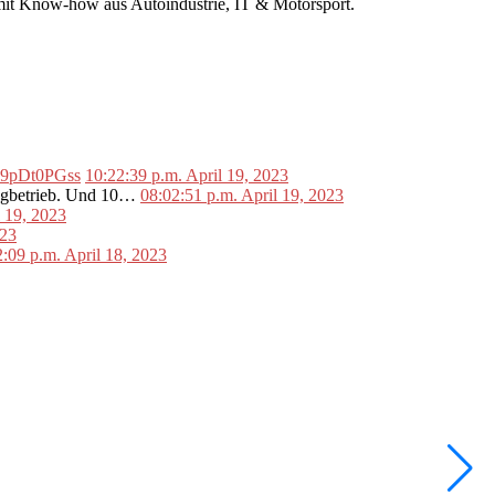
r mit Know-how aus Autoindustrie, IT & Motorsport.
o/L9pDt0PGss
10:22:39 p.m. April 19, 2023
lugbetrieb. Und 10…
08:02:51 p.m. April 19, 2023
l 19, 2023
023
2:09 p.m. April 18, 2023
•
F
W