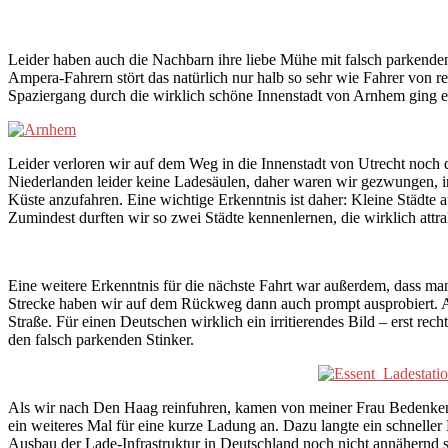
Leider haben auch die Nachbarn ihre liebe Mühe mit falsch parkende
Ampera-Fahrern stört das natürlich nur halb so sehr wie Fahrer von r
Spaziergang durch die wirklich schöne Innenstadt von Arnhem ging es
Leider verloren wir auf dem Weg in die Innenstadt von Utrecht noch d
Niederlanden leider keine Ladesäulen, daher waren wir gezwungen, ir
Küste anzufahren. Eine wichtige Erkenntnis ist daher: Kleine Städte 
Zumindest durften wir so zwei Städte kennenlernen, die wirklich attra
Eine weitere Erkenntnis für die nächste Fahrt war außerdem, dass man
Strecke haben wir auf dem Rückweg dann auch prompt ausprobiert. Ab
Straße. Für einen Deutschen wirklich ein irritierendes Bild – erst re
den falsch parkenden Stinker.
Als wir nach Den Haag reinfuhren, kamen von meiner Frau Bedenken auf
ein weiteres Mal für eine kurze Ladung an. Dazu langte ein schneller
Ausbau der Lade-Infrastruktur in Deutschland noch nicht annähernd so