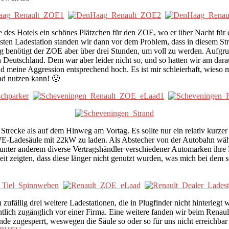
des Hotels ein schönes Plätzchen für den ZOE, wo er über Nacht für d
hsten Ladestation standen wir dann vor dem Problem, dass in diesem 
g benötigt der ZOE aber über drei Stunden, um voll zu werden. Aufgr
 in Deutschland. Dem war aber leider nicht so, und so hatten wir am da
eine Aggression entsprechend hoch. Es ist mir schleierhaft, wieso man
nd nutzen kann! 🙁
 Strecke als auf dem Hinweg am Vortag. Es sollte nur ein relativ kur
RWE-Ladesäule mit 22kW zu laden. Als Abstecher von der Autobahn wähl
 unter anderem diverse Vertragshändler verschiedener Automarken ihre F
Zeit zeigten, dass diese länger nicht genutzt wurden, was mich bei d
fällig drei weitere Ladestationen, die in Plugfinder nicht hinterlegt 
fentlich zugänglich vor einer Firma. Eine weitere fanden wir beim Rena
nde zugesperrt, weswegen die Säule so oder so für uns nicht erreichba