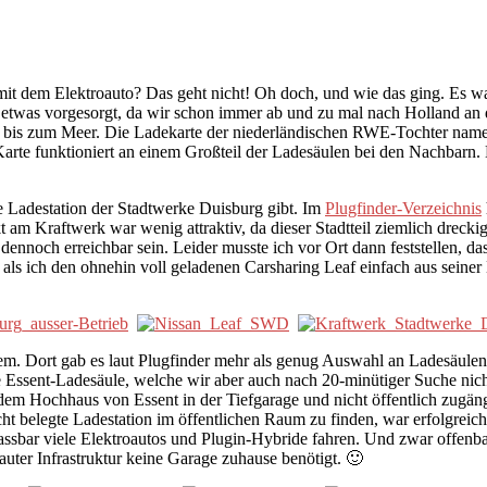
it dem Elektroauto? Das geht nicht! Oh doch, und wie das ging. Es w
 etwas vorgesorgt, da wir schon immer ab und zu mal nach Holland an 
ke bis zum Meer. Die Ladekarte der niederländischen RWE-Tochter nam
Karte funktioniert an einem Großteil der Ladesäulen bei den Nachbarn
e Ladestation der Stadtwerke Duisburg gibt. Im
Plugfinder-Verzeichnis
ekt am Kraftwerk war wenig attraktiv, da dieser Stadtteil ziemlich drec
ennoch erreichbar sein. Leider musste ich vor Ort dann feststellen, d
, als ich den ohnehin voll geladenen Carsharing Leaf einfach aus seine
hem. Dort gab es laut Plugfinder mehr als genug Auswahl an Ladesäulen
ne Essent-Ladesäule, welche wir aber auch nach 20-minütiger Suche nic
n dem Hochhaus von Essent in der Tiefgarage und nicht öffentlich zugän
cht belegte Ladestation im öffentlichen Raum zu finden, war erfolgreich
fassbar viele Elektroautos und Plugin-Hybride fahren. Und zwar offenb
auter Infrastruktur keine Garage zuhause benötigt. 🙂