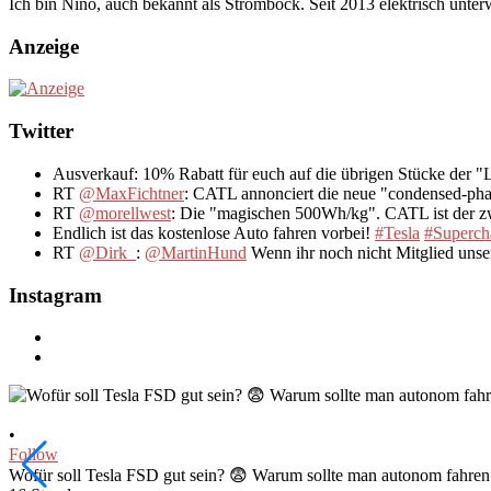
Ich bin Nino, auch bekannt als Strombock. Seit 2013 elektrisch unte
Anzeige
Twitter
Ausverkauf: 10% Rabatt für euch auf die übrigen Stücke der 
RT
@MaxFichtner
: CATL annonciert die neue "condensed-pha
RT
@morellwest
: Die "magischen 500Wh/kg". CATL ist der zwe
Endlich ist das kostenlose Auto fahren vorbei!
#Tesla
#Superch
RT
@Dirk_
:
@MartinHund
Wenn ihr noch nicht Mitglied uns
Instagram
•
Follow
Wofür soll Tesla FSD gut sein? 😨 Warum sollte man autonom fahr