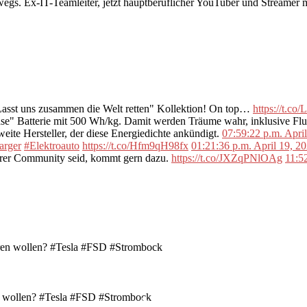
rwegs. Ex-IT-Teamleiter, jetzt hauptberuflicher YouTuber und Streame
"Lasst uns zusammen die Welt retten" Kollektion! On top…
https://t.c
se" Batterie mit 500 Wh/kg. Damit werden Träume wahr, inklusive F
ite Hersteller, der diese Energiedichte ankündigt.
07:59:22 p.m. Apri
arger
#Elektroauto
https://t.co/Hfm9qH98fx
01:21:36 p.m. April 19, 2
erer Community seid, kommt gern dazu.
https://t.co/JXZqPNlOAg
11:5
en wollen? #Tesla #FSD #Strombock