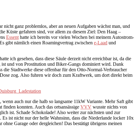
ar nicht ganz problemlos, aber an neuen Aufgaben wächst man, und
die Küste gefahren sind, vor allem zu diesem Ziel: Den Haag –
ens
Essent
hatte ich bereits vor vielen Wochen bei meinem Autostrom-
. Es gibt nämlich einen Roamingvertrag zwischen
e-Laad
und
hatte ich gesehen, dass diese Säule derzeit nicht erreichbar ist, da die
kig ist und von Prostitution und Biker-Gangs dominiert wird. Dank
ass die Stadtwerke diese offenbar für den Otto-Normal-Verbraucher
r Dose zog. Also fuhren wir doch zum Kraftwerk, um dort direkt beim
, wenn auch nur die halb so langsame 11kW Variante. Mehr Saft gibt
ht finden konnten. Auch das ortsansässige
VVV
wusste nichts von
glich ist. Schade Schokolade! Also weiter zur nächsten und zur
. Es ist nicht nur der helle Wahnsinn, dass die Niederlande locker 10x
ar ohne Garage oder dergleichen! Das bestätigt übrigens meinen