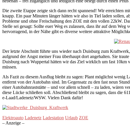
nebenan – frei zugänglich und lediglich eine belegt durch einen Prius
Die zweite Etappe zeigte sich dann recht spannend! Wir erreichten m
knapp. Ein paar Minuten länger hätten wir also in Tiel laden sollen
Probleme und ohne Freischaltung den ZOE mit den vollen 22kW. Dank
Stelle sei gesagt: Sollte euer Weg es zulassen, dass ihr auf dem Weg 
hervorragend, in der Nähe gibt es diverse weitere attraktive Möglichk
Der letzte Abschnitt führte uns wieder nach Duisburg zum Kraftwerk, 
aufgrund der Angst meiner Frau überhaupt dort angehalten. Sie traut
Duisburg nach Wuppertal hätten wir das Ziel wirklich um fast 10km v
müssen.
Als Fazit zu diesem Ausflug bleibt zu sagen: Plant möglichst wenig L
entfernt von der Autobahn sind. Im Gegensatz zu den fast neun Stund
einer Autobahnraststätte – und vor allem schnell – zu laden, wären v
diese Lücke schließen soll. Abschließend bleibt zu sagen, dass die 
e-Laad/Ladenetz/WSW. Vielen Dank dafür!
Elektroauto
Ladenetz
Ladestation
Urlaub
ZOE
– Anzeige –