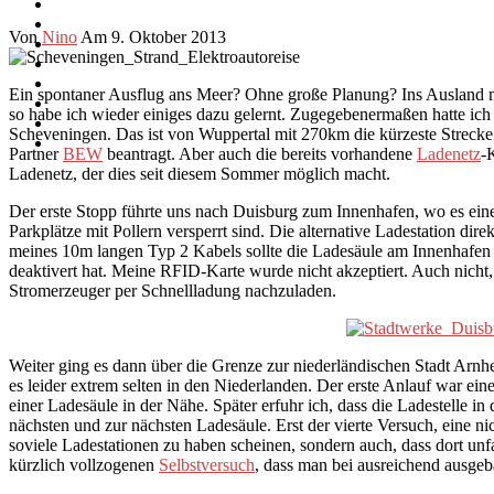
Von
Nino
Am 9. Oktober 2013
Ein spontaner Ausflug ans Meer? Ohne große Planung? Ins Ausland m
so habe ich wieder einiges dazu gelernt. Zugegebenermaßen hatte ich
Scheveningen. Das ist von Wuppertal mit 270km die kürzeste Strec
Partner
BEW
beantragt. Aber auch die bereits vorhandene
Ladenetz
-
Ladenetz, der dies seit diesem Sommer möglich macht.
Der erste Stopp führte uns nach Duisburg zum Innenhafen, wo es ein
Parkplätze mit Pollern versperrt sind. Die alternative Ladestation dir
meines 10m langen Typ 2 Kabels sollte die Ladesäule am Innenhafen d
deaktivert hat. Meine RFID-Karte wurde nicht akzeptiert. Auch nicht
Stromerzeuger per Schnellladung nachzuladen.
Weiter ging es dann über die Grenze zur niederländischen Stadt Arn
es leider extrem selten in den Niederlanden. Der erste Anlauf war ei
einer Ladesäule in der Nähe. Später erfuhr ich, dass die Ladestelle i
nächsten und zur nächsten Ladesäule. Erst der vierte Versuch, eine ni
soviele Ladestationen zu haben scheinen, sondern auch, dass dort un
kürzlich vollzogenen
Selbstversuch
, dass man bei ausreichend ausgeb