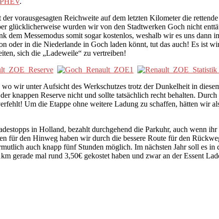
PHEV
.
it der vorausgesagten Reichweite auf dem letzten Kilometer die retten
, aber glücklicherweise wurden wir von den Stadtwerken Goch nicht entt
 dem Messemodus somit sogar kostenlos, weshalb wir es uns dann im 
von oder in die Niederlande in Goch laden könnt, tut das auch! Es ist w
eiten, sich die „Ladeweile“ zu vertreiben!
wo wir unter Aufsicht des Werkschutzes trotz der Dunkelheit in diesem
e der knappen Reserve nicht und sollte tatsächlich recht behalten. Du
erfehlt! Um die Etappe ohne weitere Ladung zu schaffen, hätten wir al
adestopps in Holland, bezahlt durchgehend die Parkuhr, auch wenn ihr 
en für den Hinweg haben wir durch die bessere Route für den Rückweg l
ermutlich auch knapp fünf Stunden möglich. Im nächsten Jahr soll es in
611km gerade mal rund 3,50€ gekostet haben und zwar an der Essent La