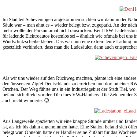
Im Stadtteil Scheveningen angekommen suchten wir dann in der Nähe 
Säule war – man ahnt es – wieder belegt bzw. zugeparkt. An der näc
mehr wollte der Parkautomat nicht rausrücken. Bei 11kW Ladeleistun
für ladende Elektroautos kostenlos sei – ähnlich wie oftmals bei uns
Windschutzscheibe kleben. Das war nun eine extrem teure Ladung und m
gesetzlich verhindert, dass man die Ladesäulen dann auch entspreche
Als wir uns wieder auf den Rückweg machten, plante ich eine andere
den äussersten Zipfel Deutschlands zu erreichen und dort an einer 
Örtchen. Der Weg führte uns in ein Industriegebiet der Stadt Tiel, wo
befand sich direkt vor der Tür eines VW-Händlers. Die Zeichen der 
auch nicht wunderte. 😉
Aus Langeweile spazierten wir eine knappe Stunde umher und fanden zu
ist, als ich bis dahin angenommen hatte. Eine Station befand sich öf
belegt war. Ohnehin hatte der Händler seine Zufahrt für das Wochene