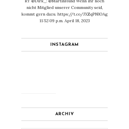
RT
@Dirk_
:
@MartinHund
Wenn ihr noch
nicht Mitglied unserer Community seid,
kommt gern dazu.
https://t.co/JXZqPNlOAg
11:52:09 p.m. April 18, 2023
INSTAGRAM
ARCHIV