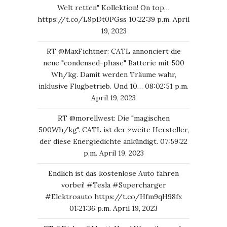
Welt retten" Kollektion! On top…
https://t.co/L9pDt0PGss
10:22:39 p.m. April
19, 2023
RT
@MaxFichtner
: CATL annonciert die
neue "condensed-phase" Batterie mit 500
Wh/kg. Damit werden Träume wahr,
inklusive Flugbetrieb. Und 10…
08:02:51 p.m.
April 19, 2023
RT
@morellwest
: Die "magischen
500Wh/kg". CATL ist der zweite Hersteller,
der diese Energiedichte ankündigt.
07:59:22
p.m. April 19, 2023
Endlich ist das kostenlose Auto fahren
vorbei!
#Tesla
#Supercharger
#Elektroauto
https://t.co/Hfm9qH98fx
01:21:36 p.m. April 19, 2023