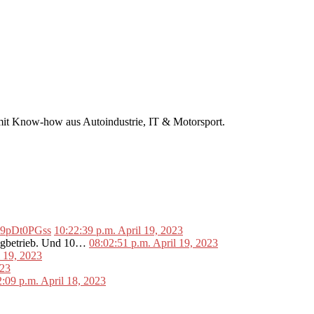
r mit Know-how aus Autoindustrie, IT & Motorsport.
o/L9pDt0PGss
10:22:39 p.m. April 19, 2023
lugbetrieb. Und 10…
08:02:51 p.m. April 19, 2023
l 19, 2023
023
2:09 p.m. April 18, 2023