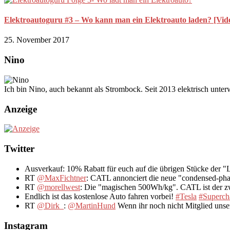
Elektroautoguru #3 – Wo kann man ein Elektroauto laden? [Vid
25. November 2017
Nino
Ich bin Nino, auch bekannt als Strombock. Seit 2013 elektrisch unte
Anzeige
Twitter
Ausverkauf: 10% Rabatt für euch auf die übrigen Stücke der 
RT
@MaxFichtner
: CATL annonciert die neue "condensed-pha
RT
@morellwest
: Die "magischen 500Wh/kg". CATL ist der zwe
Endlich ist das kostenlose Auto fahren vorbei!
#Tesla
#Superch
RT
@Dirk_
:
@MartinHund
Wenn ihr noch nicht Mitglied uns
Instagram