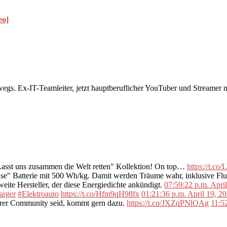
eo]
rwegs. Ex-IT-Teamleiter, jetzt hauptberuflicher YouTuber und Streame
"Lasst uns zusammen die Welt retten" Kollektion! On top…
https://t.c
se" Batterie mit 500 Wh/kg. Damit werden Träume wahr, inklusive F
ite Hersteller, der diese Energiedichte ankündigt.
07:59:22 p.m. Apri
arger
#Elektroauto
https://t.co/Hfm9qH98fx
01:21:36 p.m. April 19, 2
erer Community seid, kommt gern dazu.
https://t.co/JXZqPNlOAg
11:5