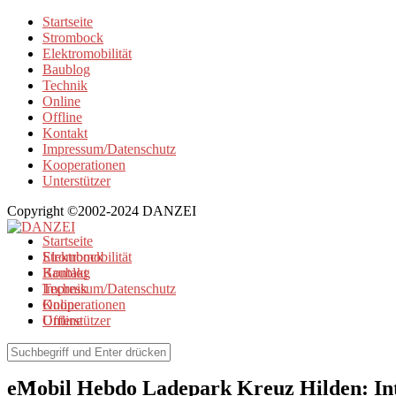
Startseite
Strombock
Elektromobilität
Baublog
Technik
Online
Offline
Kontakt
Impressum/Datenschutz
Kooperationen
Unterstützer
Copyright ©2002-2024 DANZEI
Startseite
Strombock
Elektromobilität
Kontakt
Baublog
Impressum/Datenschutz
Technik
Kooperationen
Online
Unterstützer
Offline
Elektromobilität
eMobil Hebdo Ladepark Kreuz Hilden: Int