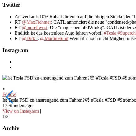
Twitter
Ausverkauf: 10% Rabatt für euch auf die übrigen Stücke der 
RT
@MaxFichtner
: CATL annonciert die neue "condensed-pha
RT
@morellwest
: Die "magischen 500Wh/kg". CATL ist der zwe
Endlich ist das kostenlose Auto fahren vorbei!
#Tesla
#Superch
RT
@Dirk_
:
@MartinHund
Wenn ihr noch nicht Mitglied uns
Instagram
•
Follow
Ist Tesla FSD zu anstrengend zum Fahren?😨 #Tesla #FSD #Stromb
17 Stunden ago
View on Instagram
|
1/2
Archiv