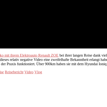
sko mit ihrem Elektroauto Renault ZOE
bei ihrer langen Reise dank viel
dieses relativ negative Video eine zweifelhafte Bekanntheit erlangt habe
n der Praxis funktioniert. Über 900km haben sie mit dem Hyundai Ioniq 
ise
Reisebericht
Video
Vlog