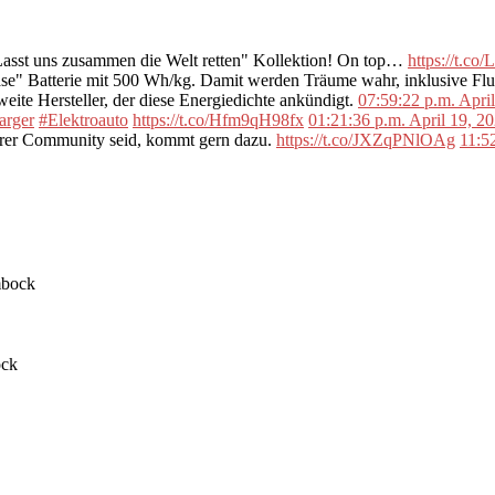
"Lasst uns zusammen die Welt retten" Kollektion! On top…
https://t.c
se" Batterie mit 500 Wh/kg. Damit werden Träume wahr, inklusive F
ite Hersteller, der diese Energiedichte ankündigt.
07:59:22 p.m. Apri
arger
#Elektroauto
https://t.co/Hfm9qH98fx
01:21:36 p.m. April 19, 2
erer Community seid, kommt gern dazu.
https://t.co/JXZqPNlOAg
11:5
ock