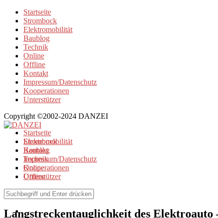
Startseite
Strombock
Elektromobilität
Baublog
Technik
Online
Offline
Kontakt
Impressum/Datenschutz
Kooperationen
Unterstützer
Copyright ©2002-2024 DANZEI
Startseite
Strombock
Elektromobilität
Kontakt
Baublog
Impressum/Datenschutz
Technik
Kooperationen
Online
Unterstützer
Offline
Elektromobilität
Langstreckentauglichkeit des Elektroauto 