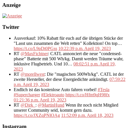
Anzeige
Twitter
Ausverkauf: 10% Rabatt für euch auf die übrigen Stücke der
"Lasst uns zusammen die Welt retten" Kollektion! On top…
https://t.co/L9pDt0PGss
10:22:39 p.m. April 19, 2023
RT
@MaxFichtner
: CATL annonciert die neue "condensed-
phase" Batterie mit 500 Wh/kg. Damit werden Träume wahr,
inklusive Flugbetrieb. Und 10…
08:02:51 p.m. April 19,
2023
RT
@morellwest
: Die "magischen 500Wh/kg". CATL ist der
zweite Hersteller, der diese Energiedichte ankündigt.
07:59:22
p.m. April 19, 2023
Endlich ist das kostenlose Auto fahren vorbei!
#Tesla
#Supercharger
#Elektroauto
https://t.co/Hfm9qH98fx
01:21:36 p.m. April 19, 2023
RT
@Dirk_
:
@MartinHund
Wenn ihr noch nicht Mitglied
unserer Community seid, kommt gern dazu.
https://t.co/JXZqPNlOAg
11:52:09 p.m. April 18, 2023
Instagram