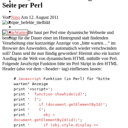
Seite per Perl
Von
Nino
Am 12. August 2011
Ihr baut per Perl eine dynamische Webseite und
benötigt für die Dauer einer im Hintergrund statt findenden
Verarbeitung eine kurzzeitige Anzeige von „bitte warten…“ im
Browser des Anwenders, die automatisch wieder verschwinden
soll? Dann seid ihr nun fündig geworden! Hiermit also ein kurzer
Ausflug in die Welt von dynamischem HTML mithilfe von Perl.
Folgende JavaScript Funktion bitte im Perl Skript in den HTML
Header (also vor dem </header> tag) einfliessen lassen:
#
Javascript
Funktion (in Perl) für "bitte
warten" Anzeige
print '<script>';
print '
function showhide(id)
';
print '
{
';
print '
if (document.getElementById)
';
print '
{
';
print '
obj =
document.getElementById(id);
';
print '
if (obj.style.display ==