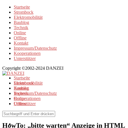
Startseite
Strombock
Elektromobilität
Baublog
Technik
Online
Offline
Kontakt
Impressum/Datenschutz
Kooperationen
Unterstützer
Copyright ©2002-2024 DANZEI
Startseite
Strombock
Elektromobilität
Kontakt
Baublog
Impressum/Datenschutz
Technik
Kooperationen
Online
Unterstützer
Offline
Online
HowTo: „bitte warten“ Anzeige in HTML