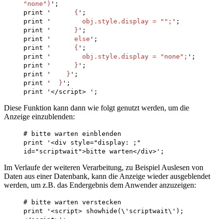
"none")
';
print '
{
';
print '
obj.style.display = "";
';
print '
}
';
print '
else
';
print '
{
';
print '
obj.style.display = "none";
';
print '
}
';
print '
}
';
print '
}
';
print '</script> ';
Diese Funktion kann dann wie folgt genutzt werden, um die
Anzeige einzublenden:
# bitte warten einblenden
print '<div style="display: ;"
id="scriptwait">bitte warten</div>';
Im Verlaufe der weiteren Verarbeitung, zu Beispiel Auslesen von
Daten aus einer Datenbank, kann die Anzeige wieder ausgeblendet
werden, um z.B. das Endergebnis dem Anwender anzuzeigen:
# bitte warten verstecken
print '<script> showhide(\'scriptwait\');