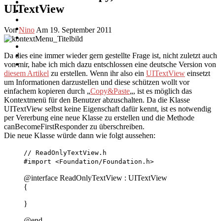
UITextView
Von
Nino
Am 19. September 2011
Da dies eine immer wieder gern gestellte Frage ist, nicht zuletzt auch
von mir, habe ich mich dazu entschlossen eine deutsche Version von
diesem Artikel
zu erstellen. Wenn ihr also ein
UITextView
einsetzt
um Informationen darzustellen und diese schützen wollt vor
einfachem kopieren durch „
Copy&Paste
„, ist es möglich das
Kontextmenü für den Benutzer abzuschalten. Da die Klasse
UITextView selbst keine Eigenschaft dafür kennt, ist es notwendig
per Vererbung eine neue Klasse zu erstellen und die Methode
canBecomeFirstResponder zu überschreiben.
Die neue Klasse würde dann wie folgt aussehen:
// ReadOnlyTextView.h
#import <Foundation/Foundation.h>
@interface ReadOnlyTextView : UITextView
{
}
@end