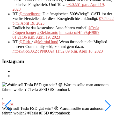
inklusive Flugbetrieb. Und 10…
08:02:51 p.m. April 19,
2023
RT
@morellwest
: Die "magischen 500Wh/kg". CATL ist der
zweite Hersteller, der diese Energiedichte ankündigt.
07:59:22
p.m. April 19, 2023
Endlich ist das kostenlose Auto fahren vorbei!
#Tesla
#Supercharger
#Elektroauto
https://t.co/Hfm9qH98fx
01:21:36 p.m. April 19, 2023
RT
@Dirk_
:
@MartinHund
Wenn ihr noch nicht Mitglied
unserer Community seid, kommt gern dazu.
https://t.co/JXZqPNlOAg
11:52:09 p.m. April 18, 2023
Instagram
•
•
Follow
F
W
Wofür soll Tesla FSD gut sein? 😨 Warum sollte man autonom
fahren wollen? #Tesla #FSD #Strombock
d