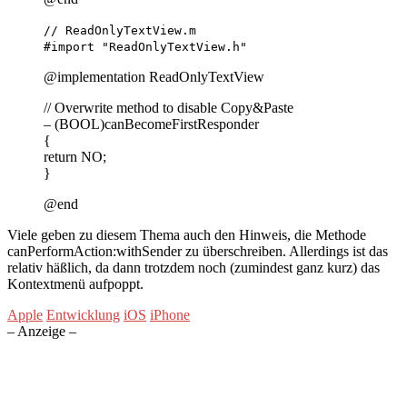
// ReadOnlyTextView.m
#import "ReadOnlyTextView.h"
@implementation ReadOnlyTextView
// Overwrite method to disable Copy&Paste
– (BOOL)canBecomeFirstResponder
{
return NO;
}
@end
Viele geben zu diesem Thema auch den Hinweis, die Methode
canPerformAction:withSender zu überschreiben. Allerdings ist das
relativ häßlich, da dann trotzdem noch (zumindest ganz kurz) das
Kontextmenü aufpoppt.
Apple
Entwicklung
iOS
iPhone
– Anzeige –