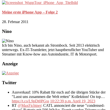
Meine erste iPhone App – Folge 2
28. Februar 2011
Nino
Ich bin Nino, auch bekannt als Strombock. Seit 2013 elektrisch
unterwegs. Ex-IT-Teamleiter, jetzt hauptberuflicher YouTuber und
Streamer mit Know-how aus Autoindustrie, IT & Motorsport.
Anzeige
Twitter
Ausverkauf: 10% Rabatt für euch auf die übrigen Stücke der
"Lasst uns zusammen die Welt retten" Kollektion! On top…
https://t.co/L9pDt0PGss
10:22:39 p.m. April 19, 2023
RT
@MaxFichtner
: CATL annonciert die neue "condensed-
phase" Batterie mit 500 Wh/kg. Damit werden Träume wahr,