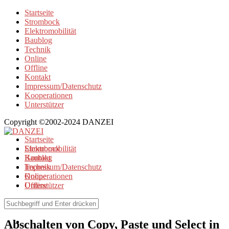
Startseite
Strombock
Elektromobilität
Baublog
Technik
Online
Offline
Kontakt
Impressum/Datenschutz
Kooperationen
Unterstützer
Copyright ©2002-2024 DANZEI
Startseite
Strombock
Elektromobilität
Kontakt
Baublog
Impressum/Datenschutz
Technik
Kooperationen
Online
Unterstützer
Offline
Online
Abschalten von Copy, Paste und Select in