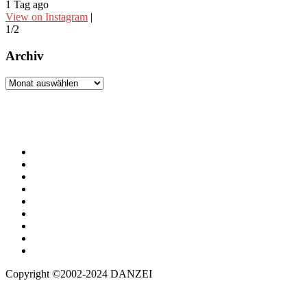
1 Tag ago
2
View on Instagram
|
V
1/2
2
Archiv
Archiv
Copyright ©2002-2024 DANZEI