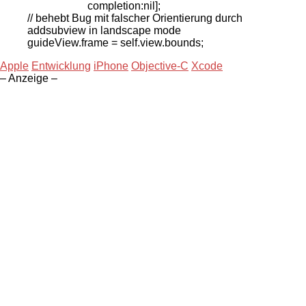
completion:nil];
// behebt Bug mit falscher Orientierung durch
addsubview in landscape mode
guideView.frame = self.view.bounds;
Apple
Entwicklung
iPhone
Objective-C
Xcode
– Anzeige –