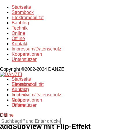
Startseite
Strombock
Elektromobilität
Baublog
Technik
Online
Offline
Kontakt
Impressum/Datenschutz
Kooperationen
Unterstützer
Copyright ©2002-2024 DANZEI
Startseite
Strombock
Elektromobilität
Kontakt
Baublog
Impressum/Datenschutz
Technik
Kooperationen
Online
Unterstützer
Offline
Online
addSubView mit Flip-Effekt