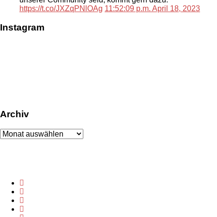
https://t.co/JXZqPNlOAg
11:52:09 p.m. April 18, 2023
Instagram
Archiv
Archiv