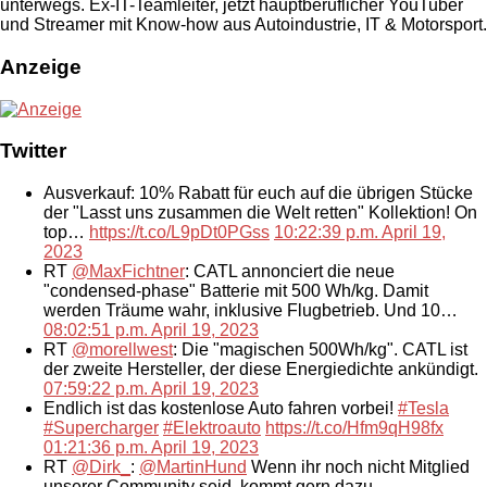
unterwegs. Ex-IT-Teamleiter, jetzt hauptberuflicher YouTuber
und Streamer mit Know-how aus Autoindustrie, IT & Motorsport.
Anzeige
Twitter
Ausverkauf: 10% Rabatt für euch auf die übrigen Stücke
der "Lasst uns zusammen die Welt retten" Kollektion! On
top…
https://t.co/L9pDt0PGss
10:22:39 p.m. April 19,
2023
RT
@MaxFichtner
: CATL annonciert die neue
"condensed-phase" Batterie mit 500 Wh/kg. Damit
werden Träume wahr, inklusive Flugbetrieb. Und 10…
08:02:51 p.m. April 19, 2023
RT
@morellwest
: Die "magischen 500Wh/kg". CATL ist
der zweite Hersteller, der diese Energiedichte ankündigt.
07:59:22 p.m. April 19, 2023
Endlich ist das kostenlose Auto fahren vorbei!
#Tesla
#Supercharger
#Elektroauto
https://t.co/Hfm9qH98fx
01:21:36 p.m. April 19, 2023
RT
@Dirk_
:
@MartinHund
Wenn ihr noch nicht Mitglied
unserer Community seid, kommt gern dazu.