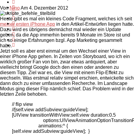
Von
Nino
Am 4. Dezember 2012
Heute gibt es mal ein kleines Code Fragment, welches ich seit
meiner ersten iPhone App
in den Artikel-Entwürfen liegen hatte.
Dazu wird es übrigens demnächst mal wieder ein Update
geben, da die App immerhin bereits 9 Monate im Store ist und
ich so einige Erfahrungen bzgl. App Marketing gesammelt
habe.
Jetzt soll es aber erst einmal um den Wechsel einer View in
einer iPhone App gehen. In Zeiten von Storyboard, wo ich ein
wirklich großer Fan von bin, zwar etwas antiquiert, aber
vielleicht bringt Google doch den einen oder anderen zu
diesem Tipp. Ziel war es, die View mit einem Flip-Effekt zu
wechseln. Was erstmal relativ simpel erschien, entwickelte sich
dann doch zu einer umfassenden Recherche. Im Landscape
Modus ging dieser Flip nämlich schief. Das Problem wird in der
letzten Zeile behoben.
// flip view
//[self.view addSubview:guideView];
[UIView transitionWithView:self.view duration:0.5
options:UIViewAnimationOptionTransitionFli
animations:^ {
[self.view addSubview:guideView]; }