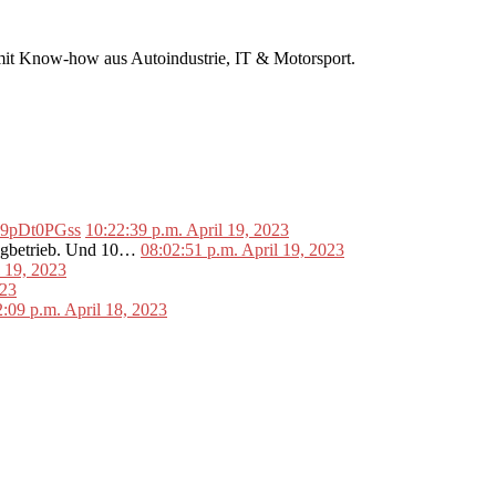
r mit Know-how aus Autoindustrie, IT & Motorsport.
o/L9pDt0PGss
10:22:39 p.m. April 19, 2023
lugbetrieb. Und 10…
08:02:51 p.m. April 19, 2023
l 19, 2023
023
2:09 p.m. April 18, 2023
•