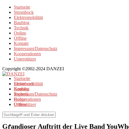
Startseite
Strombock
Elektromobilität
Baublog
Technik
Online
Offline
Kontakt
Impressum/Datenschutz
Kooperationen
Unterstützer
Copyright ©2002-2024 DANZEI
Startseite
Strombock
Elektromobilität
Kontakt
Baublog
Impressum/Datenschutz
Technik
Kooperationen
Online
Unterstützer
Offline
Offline
Grandioser Auftritt der Live Band YouWho