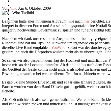
Von
Nino
Am 6. Oktober 2009
Begonnen hatte alles mit einem Albtraum, wie auch
hier
berichtet, al
Internet in diversen Foren und Ausschreibungsportalen eine Notfall S
qualitativ hochwertige Covermusik zu spielen und für eine richtig fetz
Nachdem wir dank unseres hohen Anspruches nur bedingt geeignete Band
Rundmail und bat um Tips und Hinweise um irgendwo ein paar Musiker 
dieselbe Live Band empfahlen:
YouWho
. Sofort war der durchweg s
geklärt und auch die Hörproben wußten mehr als zu überzeugen! Und da
So sahen wir also gespannt dem Tag der Hochzeit und natürlich der 
bevor wir an der Location eintrafen. Ab dann und bis nach dem Essen
der Großteil der Gäste konnte nicht anders, als sofort zu tanzen und 
Erwartungen wurden bei weitem übertroffen. Im nachhinein waren wir
Es gab 3x eine Stunde Live Musik und sogar eine längere Zugabe, die 
Pausen wurden von dem Band DJ sehr gut ausgefüllt, welcher auch i
sicherte.
Als Fazit möchte ich also sehr gerne festhalten: Wer eine Band für k
und kann wirklich rocken und mitreissen und ist uneingeschränkt zu