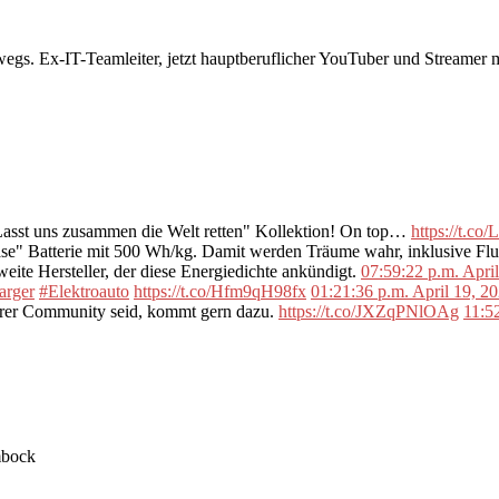
rwegs. Ex-IT-Teamleiter, jetzt hauptberuflicher YouTuber und Streame
"Lasst uns zusammen die Welt retten" Kollektion! On top…
https://t.c
se" Batterie mit 500 Wh/kg. Damit werden Träume wahr, inklusive F
ite Hersteller, der diese Energiedichte ankündigt.
07:59:22 p.m. Apri
arger
#Elektroauto
https://t.co/Hfm9qH98fx
01:21:36 p.m. April 19, 2
erer Community seid, kommt gern dazu.
https://t.co/JXZqPNlOAg
11:5