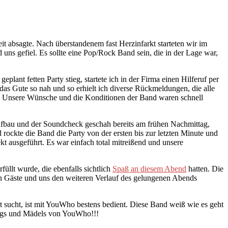
t absagte. Nach überstandenem fast Herzinfarkt starteten wir im
uns gefiel. Es sollte eine Pop/Rock Band sein, die in der Lage war,
ant fetten Party stieg, startete ich in der Firma einen Hilferuf per
as Gute so nah und so erhielt ich diverse Rückmeldungen, die alle
lt. Unsere Wünsche und die Konditionen der Band waren schnell
ufbau und der Soundcheck geschah bereits am frühen Nachmittag,
ockte die Band die Party von der ersten bis zur letzten Minute und
kt ausgeführt. Es war einfach total mitreißend und unsere
üllt wurde, die ebenfalls sichtlich
Spaß an diesem Abend
hatten. Die
n Gäste und uns den weiteren Verlauf des gelungenen Abends
st sucht, ist mit YouWho bestens bedient. Diese Band weiß wie es geht
Jungs und Mädels von YouWho!!!