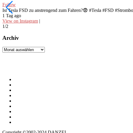
Follow
Ist Tesla FSD zu anstrengend zum Fahren?😨 #Tesla #FSD #Stromb
1 Tag ago
View on Instagram
|
1/2
Archiv
Archiv
Copyright ©2002-2024 DANZEI