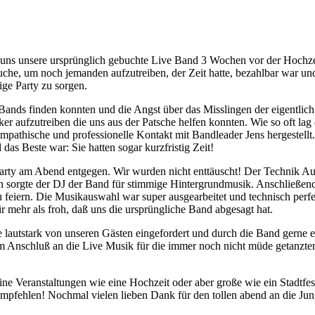
s uns unsere ursprünglich gebuchte Live Band 3 Wochen vor der Hochzei
uche, um noch jemanden aufzutreiben, der Zeit hatte, bezahlbar war und 
ige Party zu sorgen.
s finden konnten und die Angst über das Misslingen der eigentlich gepl
aufzutreiben die uns aus der Patsche helfen konnten. Wie so oft lag d
ympathische und professionelle Kontakt mit Bandleader Jens hergestel
s Beste war: Sie hatten sogar kurzfristig Zeit!
Party am Abend entgegen. Wir wurden nicht enttäuscht! Der Technik A
 sorgte der DJ der Band für stimmige Hintergrundmusik. Anschließend r
zu feiern. Die Musikauswahl war super ausgearbeitet und technisch perfe
 mehr als froh, daß uns die ursprüngliche Band abgesagt hat.
lautstark von unseren Gästen eingefordert und durch die Band gerne erf
m Anschluß an die Live Musik für die immer noch nicht müde getanzte
leine Veranstaltungen wie eine Hochzeit oder aber große wie ein Stadtfe
 empfehlen! Nochmal vielen lieben Dank für den tollen abend an die 