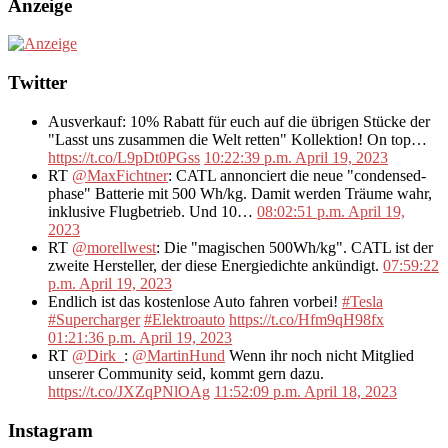
Anzeige
Twitter
Ausverkauf: 10% Rabatt für euch auf die übrigen Stücke der
"Lasst uns zusammen die Welt retten" Kollektion! On top…
https://t.co/L9pDt0PGss
10:22:39 p.m. April 19, 2023
RT
@MaxFichtner
: CATL annonciert die neue "condensed-
phase" Batterie mit 500 Wh/kg. Damit werden Träume wahr,
inklusive Flugbetrieb. Und 10…
08:02:51 p.m. April 19,
2023
RT
@morellwest
: Die "magischen 500Wh/kg". CATL ist der
zweite Hersteller, der diese Energiedichte ankündigt.
07:59:22
p.m. April 19, 2023
Endlich ist das kostenlose Auto fahren vorbei!
#Tesla
#Supercharger
#Elektroauto
https://t.co/Hfm9qH98fx
01:21:36 p.m. April 19, 2023
RT
@Dirk_
:
@MartinHund
Wenn ihr noch nicht Mitglied
unserer Community seid, kommt gern dazu.
https://t.co/JXZqPNlOAg
11:52:09 p.m. April 18, 2023
Instagram