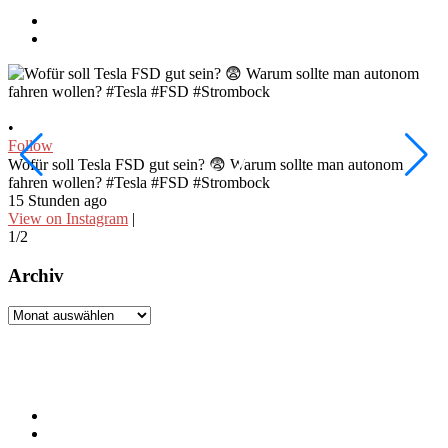
•
•
Follow
F
W
Wofür soll Tesla FSD gut sein? 😨 Warum sollte man autonom
fahren wollen? #Tesla #FSD #Strombock
d
15 Stunden ago
1
View on Instagram
|
V
1/2
2
Archiv
Archiv