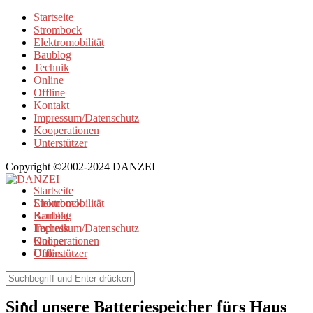
Startseite
Strombock
Elektromobilität
Baublog
Technik
Online
Offline
Kontakt
Impressum/Datenschutz
Kooperationen
Unterstützer
Copyright ©2002-2024 DANZEI
Startseite
Strombock
Elektromobilität
Kontakt
Baublog
Impressum/Datenschutz
Technik
Kooperationen
Online
Unterstützer
Offline
Offline
Sind unsere Batteriespeicher fürs Haus