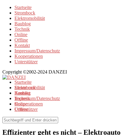
Startseite
Strombock
Elektromobilität
Baublog
Technik
Online
Offline
Kontakt
Impressum/Datenschutz
Kooperationen
Unterstützer
Copyright ©2002-2024 DANZEI
Startseite
Strombock
Elektromobilität
Kontakt
Baublog
Impressum/Datenschutz
Technik
Kooperationen
Online
Unterstützer
Offline
Elektromobilität
Effizienter geht es nicht – Elektroauto