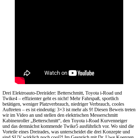
Drei Elektroauto-Dreiräder: Betterschmitt, Toyota i-Road und
Twike4 – effizienter geht es nicht! Mehr Fahrspaß, sportlich
betätigen, weniger Platzverbrauch, niedriger Verbrauch, cooles
Auftreten – es ist eindeutig: 3×3 ist mehr als 9! Diesen Beweis treten
wir im Video an und stellen den elektrischen Messerschmitt
Kabinenroller „Betterschmitt“, den Toyota i-Road Kurvenneiger
und das demnächst kommende Twike5 ausführlich vor. Wo sind die
Vorteile eines Dreirades, was unterscheidet die drei Konzepte und
sind SUV wirklich noch cool?! Im Gespräch mit Dr. Uwe Koenzen