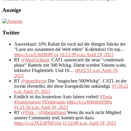
Anzeige
Twitter
Ausverkauf: 10% Rabatt für euch auf die übrigen Stücke der
"Lasst uns zusammen die Welt retten" Kollektion! On top…
https://t.co/L9pDt0PGss
10:22:39 p.m. April 19, 2023
RT
@MaxFichtner
: CATL annonciert die neue "condensed-
phase" Batterie mit 500 Wh/kg. Damit werden Träume wahr,
inklusive Flugbetrieb. Und 10…
08:02:51 p.m. April 19,
2023
RT
@morellwest
: Die "magischen 500Wh/kg". CATL ist der
zweite Hersteller, der diese Energiedichte ankündigt.
07:59:22
p.m. April 19, 2023
Endlich ist das kostenlose Auto fahren vorbei!
#Tesla
#Supercharger
#Elektroauto
https://t.co/Hfm9qH98fx
01:21:36 p.m. April 19, 2023
RT
@Dirk_
:
@MartinHund
Wenn ihr noch nicht Mitglied
unserer Community seid, kommt gern dazu.
https://t.co/JXZqPNlOAg
11:52:09 p.m. April 18, 2023