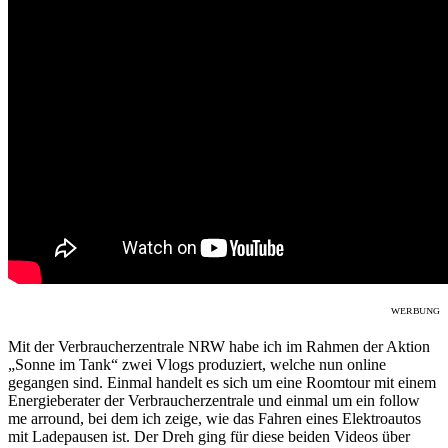
ᵂᴱᴿᴮᵁᴺᴳ
Mit der Verbraucherzentrale NRW habe ich im Rahmen der Aktion
„Sonne im Tank“ zwei Vlogs produziert, welche nun online
gegangen sind. Einmal handelt es sich um eine Roomtour mit einem
Energieberater der Verbraucherzentrale und einmal um ein follow
me arround, bei dem ich zeige, wie das Fahren eines Elektroautos
mit Ladepausen ist. Der Dreh ging für diese beiden Videos über