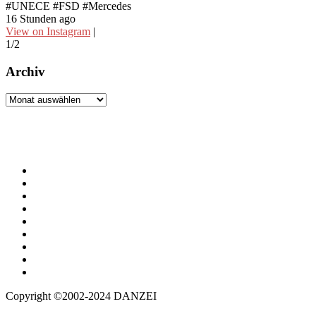
#UNECE #FSD #Mercedes
i
16 Stunden ago
1
View on Instagram
|
V
1/2
2
Archiv
Archiv
Copyright ©2002-2024 DANZEI