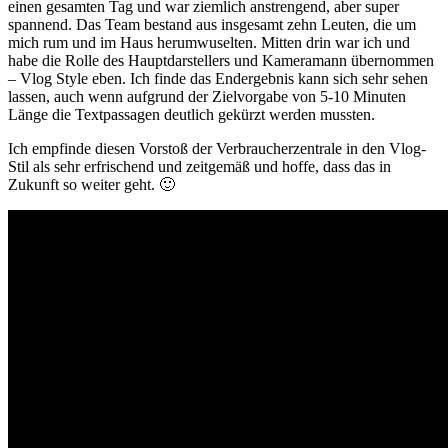
einen gesamten Tag und war ziemlich anstrengend, aber super
spannend. Das Team bestand aus insgesamt zehn Leuten, die um
mich rum und im Haus herumwuselten. Mitten drin war ich und
habe die Rolle des Hauptdarstellers und Kameramann übernommen
– Vlog Style eben. Ich finde das Endergebnis kann sich sehr sehen
lassen, auch wenn aufgrund der Zielvorgabe von 5-10 Minuten
Länge die Textpassagen deutlich gekürzt werden mussten.
Ich empfinde diesen Vorstoß der Verbraucherzentrale in den Vlog-
Stil als sehr erfrischend und zeitgemäß und hoffe, dass das in
Zukunft so weiter geht. 🙂