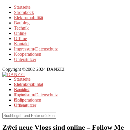
Startseite
Strombock
Elektromobilität
Baublog
Technik
Online
Offline
Kontakt
Impressum/Datenschutz
Kooperationen
Unterstützer
Copyright ©2002-2024 DANZEI
Startseite
Strombock
Elektromobilität
Kontakt
Baublog
Impressum/Datenschutz
Technik
Kooperationen
Online
Unterstützer
Offline
Elektromobilität
/
Technik
Zwei neue Vlogs sind online – Follow Me