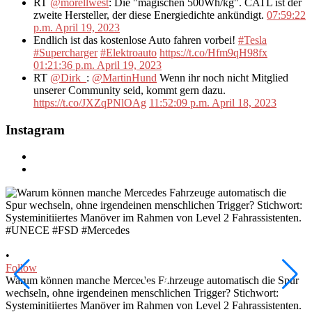
RT
@morellwest
: Die "magischen 500Wh/kg". CATL ist der
zweite Hersteller, der diese Energiedichte ankündigt.
07:59:22
p.m. April 19, 2023
Endlich ist das kostenlose Auto fahren vorbei!
#Tesla
#Supercharger
#Elektroauto
https://t.co/Hfm9qH98fx
01:21:36 p.m. April 19, 2023
RT
@Dirk_
:
@MartinHund
Wenn ihr noch nicht Mitglied
unserer Community seid, kommt gern dazu.
https://t.co/JXZqPNlOAg
11:52:09 p.m. April 18, 2023
Instagram
•
•
Follow
F
Warum können manche Mercedes Fahrzeuge automatisch die Spur
I
wechseln, ohne irgendeinen menschlichen Trigger? Stichwort:
u
Systeminitiiertes Manöver im Rahmen von Level 2 Fahrassistenten.
S