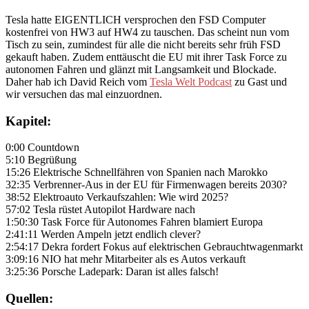
Tesla hatte EIGENTLICH versprochen den FSD Computer
kostenfrei von HW3 auf HW4 zu tauschen. Das scheint nun vom
Tisch zu sein, zumindest für alle die nicht bereits sehr früh FSD
gekauft haben. Zudem enttäuscht die EU mit ihrer Task Force zu
autonomen Fahren und glänzt mit Langsamkeit und Blockade.
Daher hab ich David Reich vom
Tesla Welt Podcast
zu Gast und
wir versuchen das mal einzuordnen.
Kapitel:
0:00 Countdown
5:10 Begrüßung
15:26 Elektrische Schnellfähren von Spanien nach Marokko
32:35 Verbrenner-Aus in der EU für Firmenwagen bereits 2030?
38:52 Elektroauto Verkaufszahlen: Wie wird 2025?
57:02 Tesla rüstet Autopilot Hardware nach
1:50:30 Task Force für Autonomes Fahren blamiert Europa
2:41:11 Werden Ampeln jetzt endlich clever?
2:54:17 Dekra fordert Fokus auf elektrischen Gebrauchtwagenmarkt
3:09:16 NIO hat mehr Mitarbeiter als es Autos verkauft
3:25:36 Porsche Ladepark: Daran ist alles falsch!
Quellen: