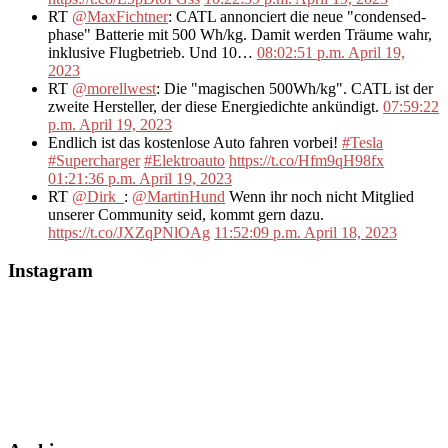
RT
@MaxFichtner
: CATL annonciert die neue "condensed-
phase" Batterie mit 500 Wh/kg. Damit werden Träume wahr,
inklusive Flugbetrieb. Und 10…
08:02:51 p.m. April 19,
2023
RT
@morellwest
: Die "magischen 500Wh/kg". CATL ist der
zweite Hersteller, der diese Energiedichte ankündigt.
07:59:22
p.m. April 19, 2023
Endlich ist das kostenlose Auto fahren vorbei!
#Tesla
#Supercharger
#Elektroauto
https://t.co/Hfm9qH98fx
01:21:36 p.m. April 19, 2023
RT
@Dirk_
:
@MartinHund
Wenn ihr noch nicht Mitglied
unserer Community seid, kommt gern dazu.
https://t.co/JXZqPNlOAg
11:52:09 p.m. April 18, 2023
Instagram