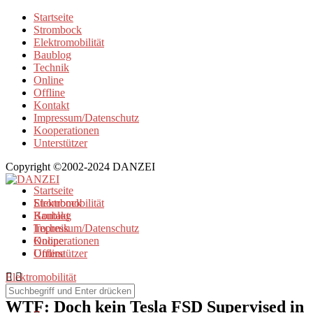
Startseite
Strombock
Elektromobilität
Baublog
Technik
Online
Offline
Kontakt
Impressum/Datenschutz
Kooperationen
Unterstützer
Copyright ©2002-2024 DANZEI
Startseite
Strombock
Elektromobilität
Kontakt
Baublog
Impressum/Datenschutz
Technik
Kooperationen
Online
Unterstützer
Offline
Elektromobilität
WTF: Doch kein Tesla FSD Supervised in