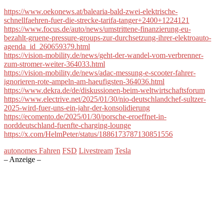
https://www.oekonews.at/balearia-bald-zwei-elektrische-
schnellfaehren-fuer-die-strecke-tarifa-tanger+2400+1224121
https://www.focus.de/auto/news/umstrittene-finanzierung-eu-
bezahlt-gruene-pressure-groups-zur-durchsetzung-ihrer-elektroauto-
agenda_id_260659379.html
https://vision-mobility.de/news/geht-der-wandel-vom-verbrenner-
zum-stromer-weiter-364033.html
https://vision-mobility.de/news/adac-messung-e-scooter-fahrer-
ignorieren-rote-ampeln-am-haeufigsten-364036.html
https://www.dekra.de/de/diskussionen-beim-weltwirtschaftsforum
https://www.electrive.net/2025/01/30/nio-deutschlandchef-sultzer-
2025-wird-fuer-uns-ein-jahr-der-konsolidierung
https://ecomento.de/2025/01/30/porsche-eroeffnet-in-
norddeutschland-fuenfte-charging-lounge
https://x.com/HelmPeter/status/1886173787130851556
autonomes Fahren
FSD
Livestream
Tesla
– Anzeige –