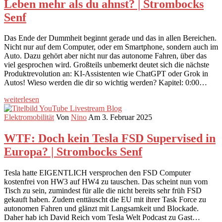
Leben mehr als du ahnst? | Strombocks
Senf
Das Ende der Dummheit beginnt gerade und das in allen Bereichen.
Nicht nur auf dem Computer, oder em Smartphone, sondern auch im
Auto. Dazu gehört aber nicht nur das autonome Fahren, über das
viel gesprochen wird. Großteils unbemerkt deutet sich die nächste
Produktrevolution an: KI-Assistenten wie ChatGPT oder Grok in
Autos! Wieso werden die dir so wichtig werden? Kapitel: 0:00…
weiterlesen
Elektromobilität
Von
Nino
Am 3. Februar 2025
WTF: Doch kein Tesla FSD Supervised in
Europa? | Strombocks Senf
Tesla hatte EIGENTLICH versprochen den FSD Computer
kostenfrei von HW3 auf HW4 zu tauschen. Das scheint nun vom
Tisch zu sein, zumindest für alle die nicht bereits sehr früh FSD
gekauft haben. Zudem enttäuscht die EU mit ihrer Task Force zu
autonomen Fahren und glänzt mit Langsamkeit und Blockade.
Daher hab ich David Reich vom Tesla Welt Podcast zu Gast…