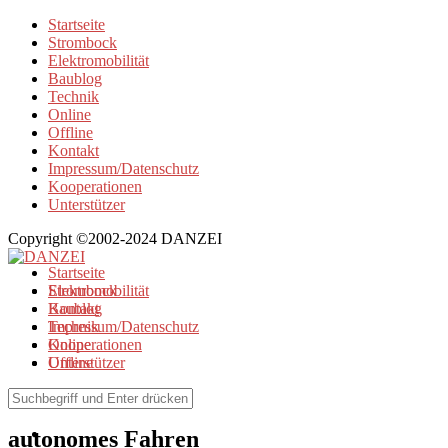
Startseite
Strombock
Elektromobilität
Baublog
Technik
Online
Offline
Kontakt
Impressum/Datenschutz
Kooperationen
Unterstützer
Copyright ©2002-2024 DANZEI
Startseite
Strombock
Elektromobilität
Kontakt
Baublog
Impressum/Datenschutz
Technik
Kooperationen
Online
Unterstützer
Offline
Browse Tag
autonomes Fahren