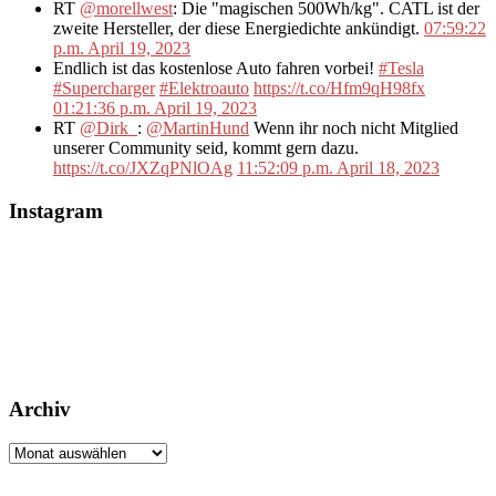
RT
@morellwest
: Die "magischen 500Wh/kg". CATL ist der
zweite Hersteller, der diese Energiedichte ankündigt.
07:59:22
p.m. April 19, 2023
Endlich ist das kostenlose Auto fahren vorbei!
#Tesla
#Supercharger
#Elektroauto
https://t.co/Hfm9qH98fx
01:21:36 p.m. April 19, 2023
RT
@Dirk_
:
@MartinHund
Wenn ihr noch nicht Mitglied
unserer Community seid, kommt gern dazu.
https://t.co/JXZqPNlOAg
11:52:09 p.m. April 18, 2023
Instagram
Archiv
Archiv