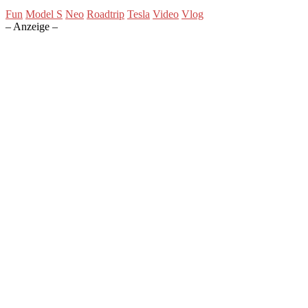
Fun
Model S
Neo
Roadtrip
Tesla
Video
Vlog
– Anzeige –