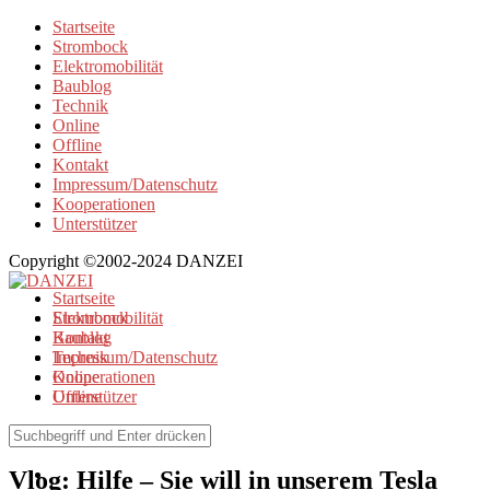
Startseite
Strombock
Elektromobilität
Baublog
Technik
Online
Offline
Kontakt
Impressum/Datenschutz
Kooperationen
Unterstützer
Copyright ©2002-2024 DANZEI
Startseite
Strombock
Elektromobilität
Kontakt
Baublog
Impressum/Datenschutz
Technik
Kooperationen
Online
Unterstützer
Offline
Elektromobilität
Vlog: Hilfe – Sie will in unserem Tesla