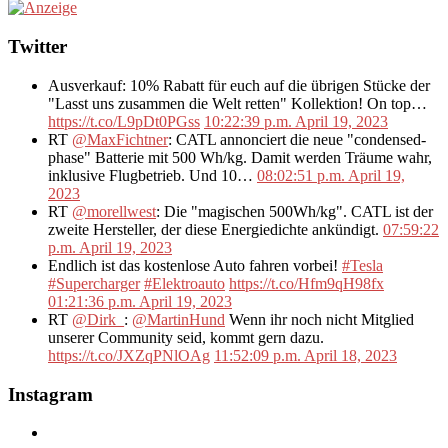
Twitter
Ausverkauf: 10% Rabatt für euch auf die übrigen Stücke der
"Lasst uns zusammen die Welt retten" Kollektion! On top…
https://t.co/L9pDt0PGss
10:22:39 p.m. April 19, 2023
RT
@MaxFichtner
: CATL annonciert die neue "condensed-
phase" Batterie mit 500 Wh/kg. Damit werden Träume wahr,
inklusive Flugbetrieb. Und 10…
08:02:51 p.m. April 19,
2023
RT
@morellwest
: Die "magischen 500Wh/kg". CATL ist der
zweite Hersteller, der diese Energiedichte ankündigt.
07:59:22
p.m. April 19, 2023
Endlich ist das kostenlose Auto fahren vorbei!
#Tesla
#Supercharger
#Elektroauto
https://t.co/Hfm9qH98fx
01:21:36 p.m. April 19, 2023
RT
@Dirk_
:
@MartinHund
Wenn ihr noch nicht Mitglied
unserer Community seid, kommt gern dazu.
https://t.co/JXZqPNlOAg
11:52:09 p.m. April 18, 2023
Instagram